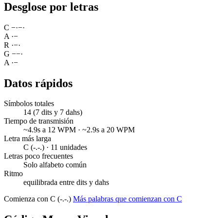
Desglose por letras
C
−
·
−
·
A
·
−
R
·
−
·
G
−
−
·
A
·
−
Datos rápidos
Símbolos totales
14 (7 dits y 7 dahs)
Tiempo de transmisión
~4.9s a 12 WPM · ~2.9s a 20 WPM
Letra más larga
C (-.-.) · 11 unidades
Letras poco frecuentes
Solo alfabeto común
Ritmo
equilibrada entre dits y dahs
Comienza con C (-.-.)
Más palabras que comienzan con C