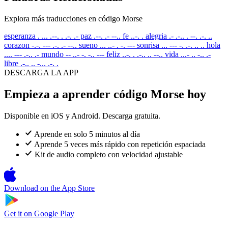
Explora más traducciones en código Morse
esperanza
. ... .--. . .-. .-
paz
.--. .- --..
fe
..-. .
alegria
.- .-.. . --. .-. ..
corazon
-.-. --- .-. .- --..
sueno
... ..- . -. ---
sonrisa
... --- -. .-. .. ..
hola
.... --- .-.. .-
mundo
-- ..- -. -.. ---
feliz
..-. . .-.. .. --..
vida
...- .. -.. .-
libre
.-.. .. -... .-. .
DESCARGA LA APP
Empieza a aprender código Morse hoy
Disponible en iOS y Android. Descarga gratuita.
Aprende en solo 5 minutos al día
Aprende 5 veces más rápido con repetición espaciada
Kit de audio completo con velocidad ajustable
Download on the
App Store
Get it on
Google Play