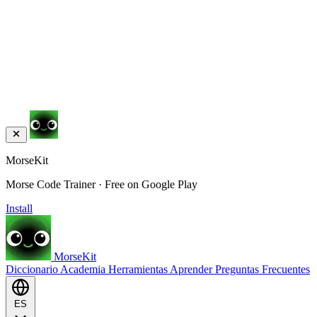
MorseKit
Morse Code Trainer · Free on Google Play
Install
MorseKit
Diccionario
Academia
Herramientas
Aprender
Preguntas Frecuentes
ES