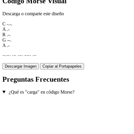
Código Morse Visual
Descarga o comparte este diseño
C
-.-.
A
.-
R
.-.
G
--.
A
.-
−
·
−
·
·
−
·
−
·
−
−
·
·
−
Descargar Imagen
Copiar al Portapapeles
Preguntas Frecuentes
¿Qué es "carga" en código Morse?