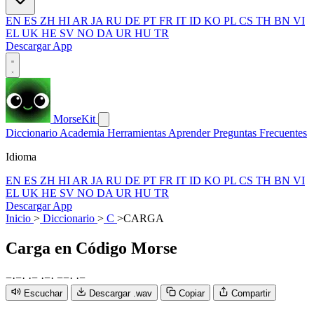
EN
ES
ZH
HI
AR
JA
RU
DE
PT
FR
IT
ID
KO
PL
CS
TH
BN
VI
EL
UK
HE
SV
NO
DA
UR
HU
TR
Descargar App
MorseKit
Diccionario
Academia
Herramientas
Aprender
Preguntas Frecuentes
Idioma
EN
ES
ZH
HI
AR
JA
RU
DE
PT
FR
IT
ID
KO
PL
CS
TH
BN
VI
EL
UK
HE
SV
NO
DA
UR
HU
TR
Descargar App
Inicio
>
Diccionario
>
C
>
CARGA
Carga
en Código Morse
−
·
−
·
·
−
·
−
·
−
−
·
·
−
Escuchar
Descargar .wav
Copiar
Compartir