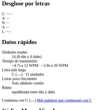
Desglose por letras
C
−
·
−
·
A
·
−
N
−
·
A
·
−
L
·
−
·
·
Datos rápidos
Símbolos totales
14 (8 dits y 6 dahs)
Tiempo de transmisión
~4.7s a 12 WPM · ~2.8s a 20 WPM
Letra más larga
C (-.-.) · 11 unidades
Letras poco frecuentes
Solo alfabeto común
Ritmo
equilibrada entre dits y dahs
Comienza con C (-.-.)
Más palabras que comienzan con C