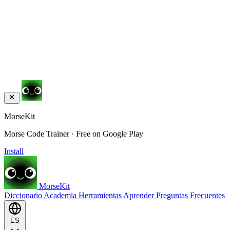
MorseKit
Morse Code Trainer · Free on Google Play
Install
MorseKit
Diccionario
Academia
Herramientas
Aprender
Preguntas Frecuentes
ES