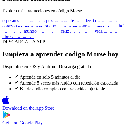
Explora más traducciones en código Morse
esperanza
. ... .--. . .-. .-
paz
.--. .- --..
fe
..-. .
alegria
.- .-.. . --. .-. ..
corazon
-.-. --- .-. .- --..
sueno
... ..- . -. ---
sonrisa
... --- -. .-. .. ..
hola
.... --- .-.. .-
mundo
-- ..- -. -.. ---
feliz
..-. . .-.. .. --..
vida
...- .. -.. .-
libre
.-.. .. -... .-. .
DESCARGA LA APP
Empieza a aprender código Morse hoy
Disponible en iOS y Android. Descarga gratuita.
Aprende en solo 5 minutos al día
Aprende 5 veces más rápido con repetición espaciada
Kit de audio completo con velocidad ajustable
Download on the
App Store
Get it on
Google Play