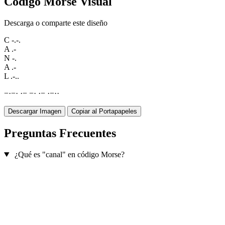
Código Morse Visual
Descarga o comparte este diseño
C
-.-.
A
.-
N
-.
A
.-
L
.-..
−
·
−
·
·
−
−
·
·
−
·
−
·
·
Descargar Imagen
Copiar al Portapapeles
Preguntas Frecuentes
¿Qué es "canal" en código Morse?