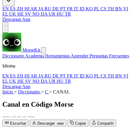
EN
ES
ZH
HI
AR
JA
RU
DE
PT
FR
IT
ID
KO
PL
CS
TH
BN
VI
EL
UK
HE
SV
NO
DA
UR
HU
TR
Descargar App
MorseKit
Diccionario
Academia
Herramientas
Aprender
Preguntas Frecuentes
Idioma
EN
ES
ZH
HI
AR
JA
RU
DE
PT
FR
IT
ID
KO
PL
CS
TH
BN
VI
EL
UK
HE
SV
NO
DA
UR
HU
TR
Descargar App
Inicio
>
Diccionario
>
C
>
CANAL
Canal
en Código Morse
−
·
−
·
·
−
−
·
·
−
·
−
·
·
Escuchar
Descargar .wav
Copiar
Compartir