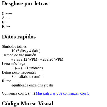
Desglose por letras
C
−
·
−
·
A
·
−
E
·
R
·
−
·
Datos rápidos
Símbolos totales
10 (6 dits y 4 dahs)
Tiempo de transmisión
~3.3s a 12 WPM · ~2s a 20 WPM
Letra más larga
C (-.-.) · 11 unidades
Letras poco frecuentes
Solo alfabeto común
Ritmo
equilibrada entre dits y dahs
Comienza con C (-.-.)
Más palabras que comienzan con C
Código Morse Visual