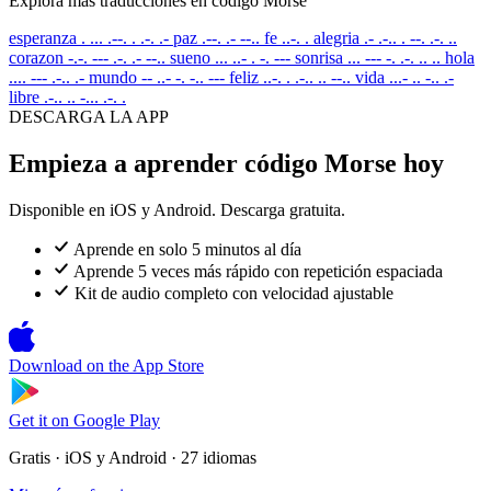
Explora más traducciones en código Morse
esperanza
. ... .--. . .-. .-
paz
.--. .- --..
fe
..-. .
alegria
.- .-.. . --. .-. ..
corazon
-.-. --- .-. .- --..
sueno
... ..- . -. ---
sonrisa
... --- -. .-. .. ..
hola
.... --- .-.. .-
mundo
-- ..- -. -.. ---
feliz
..-. . .-.. .. --..
vida
...- .. -.. .-
libre
.-.. .. -... .-. .
DESCARGA LA APP
Empieza a aprender código Morse hoy
Disponible en iOS y Android. Descarga gratuita.
Aprende en solo 5 minutos al día
Aprende 5 veces más rápido con repetición espaciada
Kit de audio completo con velocidad ajustable
Download on the
App Store
Get it on
Google Play
Gratis · iOS y Android · 27 idiomas