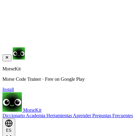
MorseKit
Morse Code Trainer · Free on Google Play
Install
MorseKit
Diccionario
Academia
Herramientas
Aprender
Preguntas Frecuentes
ES