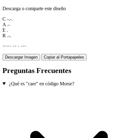
Descarga o comparte este diseño
C
-.-.
A
.-
E
.
R
.-.
−
·
−
·
·
−
·
·
−
·
Descargar Imagen
Copiar al Portapapeles
Preguntas Frecuentes
¿Qué es "caer" en código Morse?