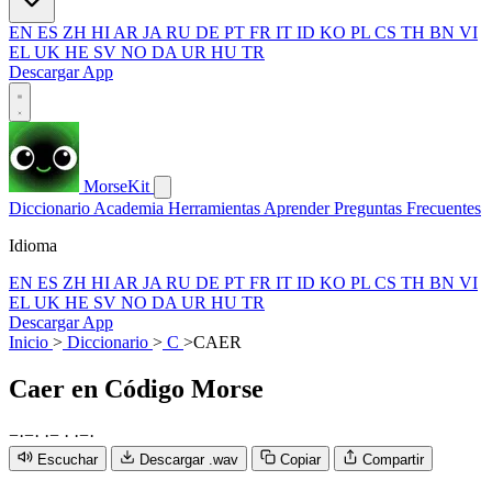
EN
ES
ZH
HI
AR
JA
RU
DE
PT
FR
IT
ID
KO
PL
CS
TH
BN
VI
EL
UK
HE
SV
NO
DA
UR
HU
TR
Descargar App
MorseKit
Diccionario
Academia
Herramientas
Aprender
Preguntas Frecuentes
Idioma
EN
ES
ZH
HI
AR
JA
RU
DE
PT
FR
IT
ID
KO
PL
CS
TH
BN
VI
EL
UK
HE
SV
NO
DA
UR
HU
TR
Descargar App
Inicio
>
Diccionario
>
C
>
CAER
Caer
en Código Morse
−
·
−
·
·
−
·
·
−
·
Escuchar
Descargar .wav
Copiar
Compartir