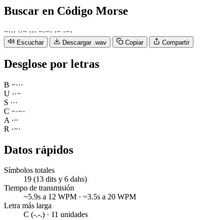
Buscar
en Código Morse
−
·
·
·
·
·
−
·
·
·
−
·
−
·
·
−
·
−
·
Escuchar
Descargar .wav
Copiar
Compartir
Desglose por letras
B
−
·
·
·
U
·
·
−
S
·
·
·
C
−
·
−
·
A
·
−
R
·
−
·
Datos rápidos
Símbolos totales
19 (13 dits y 6 dahs)
Tiempo de transmisión
~5.9s a 12 WPM · ~3.5s a 20 WPM
Letra más larga
C (-.-.) · 11 unidades