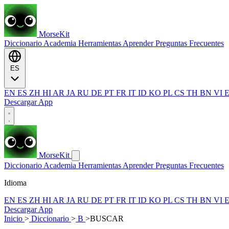
MorseKit
Diccionario
Academia
Herramientas
Aprender
Preguntas Frecuentes
ES
EN
ES
ZH
HI
AR
JA
RU
DE
PT
FR
IT
ID
KO
PL
CS
TH
BN
VI
Descargar App
MorseKit
Diccionario
Academia
Herramientas
Aprender
Preguntas Frecuentes
Idioma
EN
ES
ZH
HI
AR
JA
RU
DE
PT
FR
IT
ID
KO
PL
CS
TH
BN
VI
Descargar App
Inicio
>
Diccionario
>
B
>
BUSCAR