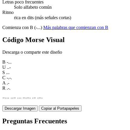
Letras poco frecuentes
Solo alfabeto común
Ritmo
rica en dits (más señales cortas)
Comienza con B (-...)
Más palabras que comienzan con B
Código Morse Visual
Descarga o comparte este diseño
B
-...
U
..-
S
...
C
-.-.
A
.-
R
.-.
−
·
·
·
·
·
−
·
·
·
−
·
−
·
·
−
·
−
·
Descargar Imagen
Copiar al Portapapeles
Preguntas Frecuentes