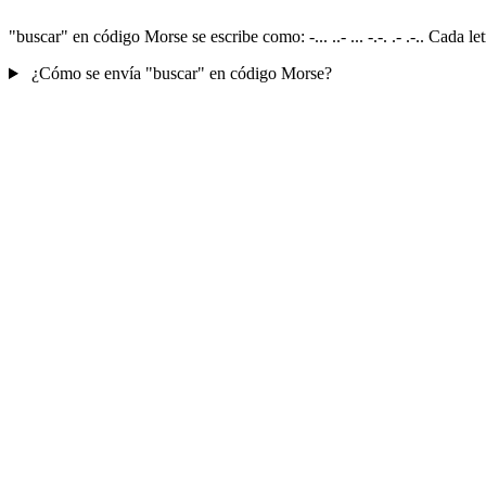
"buscar" en código Morse se escribe como: -... ..- ... -.-. .- .-.. Cada
¿Cómo se envía "buscar" en código Morse?