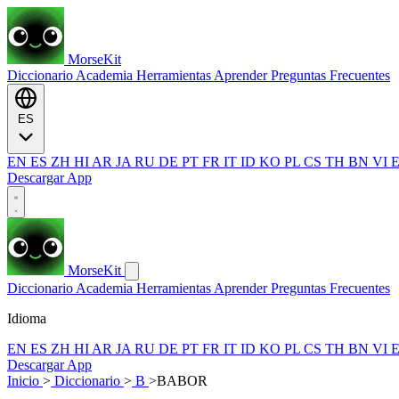
MorseKit
Diccionario
Academia
Herramientas
Aprender
Preguntas Frecuentes
ES
EN
ES
ZH
HI
AR
JA
RU
DE
PT
FR
IT
ID
KO
PL
CS
TH
BN
VI
Descargar App
MorseKit
Diccionario
Academia
Herramientas
Aprender
Preguntas Frecuentes
Idioma
EN
ES
ZH
HI
AR
JA
RU
DE
PT
FR
IT
ID
KO
PL
CS
TH
BN
VI
Descargar App
Inicio
>
Diccionario
>
B
>
BABOR