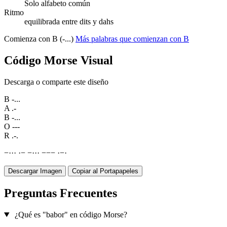
Solo alfabeto común
Ritmo
equilibrada entre dits y dahs
Comienza con B (-...)
Más palabras que comienzan con B
Código Morse Visual
Descarga o comparte este diseño
B
-...
A
.-
B
-...
O
---
R
.-.
−
·
·
·
·
−
−
·
·
·
−
−
−
·
−
·
Descargar Imagen
Copiar al Portapapeles
Preguntas Frecuentes
¿Qué es "babor" en código Morse?