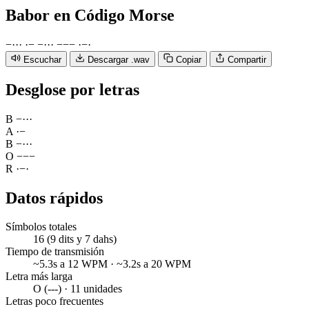
Babor
en Código Morse
−
·
·
·
·
−
−
·
·
·
−
−
−
·
−
·
Escuchar
Descargar .wav
Copiar
Compartir
Desglose por letras
B
−
·
·
·
A
·
−
B
−
·
·
·
O
−
−
−
R
·
−
·
Datos rápidos
Símbolos totales
16 (9 dits y 7 dahs)
Tiempo de transmisión
~5.3s a 12 WPM · ~3.2s a 20 WPM
Letra más larga
O (---) · 11 unidades
Letras poco frecuentes