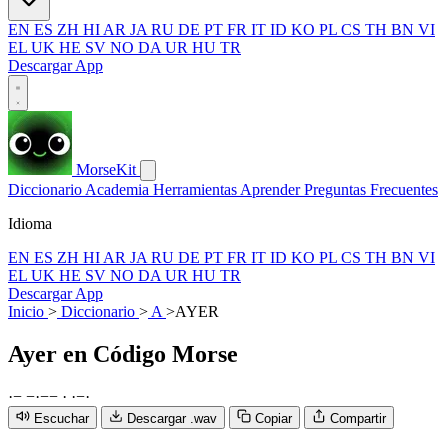
EN
ES
ZH
HI
AR
JA
RU
DE
PT
FR
IT
ID
KO
PL
CS
TH
BN
VI
EL
UK
HE
SV
NO
DA
UR
HU
TR
Descargar App
MorseKit
Diccionario
Academia
Herramientas
Aprender
Preguntas Frecuentes
Idioma
EN
ES
ZH
HI
AR
JA
RU
DE
PT
FR
IT
ID
KO
PL
CS
TH
BN
VI
EL
UK
HE
SV
NO
DA
UR
HU
TR
Descargar App
Inicio
>
Diccionario
>
A
>
AYER
Ayer
en Código Morse
·
−
−
·
−
−
·
·
−
·
Escuchar
Descargar .wav
Copiar
Compartir