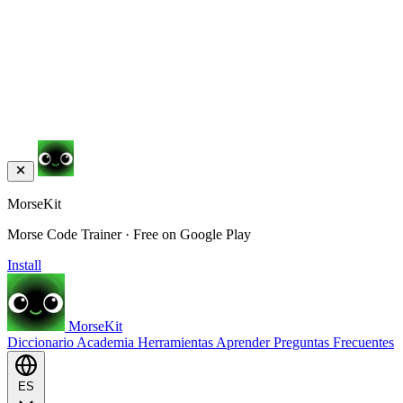
MorseKit
Morse Code Trainer · Free on Google Play
Install
MorseKit
Diccionario
Academia
Herramientas
Aprender
Preguntas Frecuentes
ES