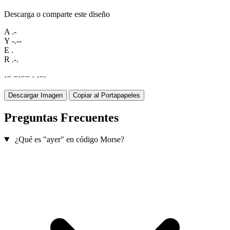
Descarga o comparte este diseño
A
.-
Y
-.--
E
.
R
.-.
·
−
−
·
−
−
·
·
−
·
Descargar Imagen
Copiar al Portapapeles
Preguntas Frecuentes
¿Qué es "ayer" en código Morse?