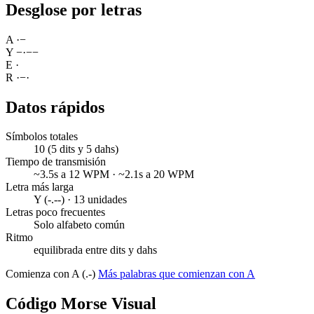
Desglose por letras
A
·
−
Y
−
·
−
−
E
·
R
·
−
·
Datos rápidos
Símbolos totales
10 (5 dits y 5 dahs)
Tiempo de transmisión
~3.5s a 12 WPM · ~2.1s a 20 WPM
Letra más larga
Y (-.--) · 13 unidades
Letras poco frecuentes
Solo alfabeto común
Ritmo
equilibrada entre dits y dahs
Comienza con A (.-)
Más palabras que comienzan con A
Código Morse Visual