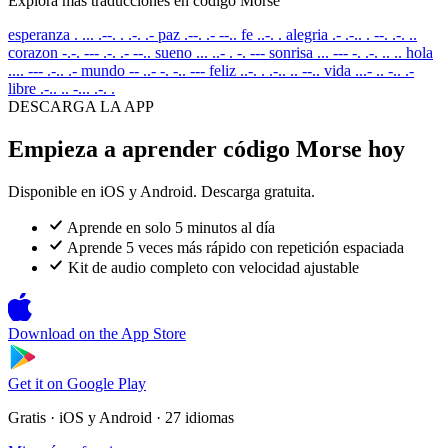
Explora más traducciones en código Morse
esperanza
. ... .--. . .-. .-
paz
.--. .- --..
fe
..-. .
alegria
.- .-.. . --. .-. ..
corazon
-.-. --- .-. .- --..
sueno
... ..- . -. ---
sonrisa
... --- -. .-. .. ..
hola
.... --- .-.. .-
mundo
-- ..- -. -.. ---
feliz
..-. . .-.. .. --..
vida
...- .. -.. .-
libre
.-.. .. -... .-. .
DESCARGA LA APP
Empieza a aprender código Morse hoy
Disponible en iOS y Android. Descarga gratuita.
Aprende en solo 5 minutos al día
Aprende 5 veces más rápido con repetición espaciada
Kit de audio completo con velocidad ajustable
Download on the
App Store
Get it on
Google Play
Gratis · iOS y Android · 27 idiomas