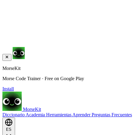
MorseKit
Morse Code Trainer · Free on Google Play
Install
MorseKit
Diccionario
Academia
Herramientas
Aprender
Preguntas Frecuentes
ES