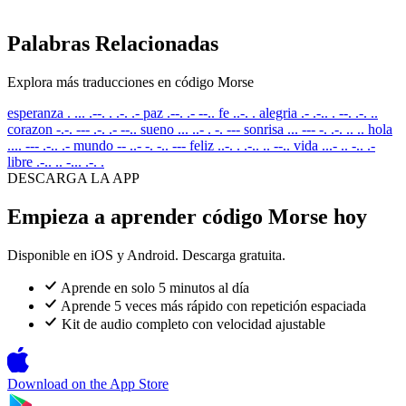
Palabras Relacionadas
Explora más traducciones en código Morse
esperanza
. ... .--. . .-. .-
paz
.--. .- --..
fe
..-. .
alegria
.- .-.. . --. .-. ..
corazon
-.-. --- .-. .- --..
sueno
... ..- . -. ---
sonrisa
... --- -. .-. .. ..
hola
.... --- .-.. .-
mundo
-- ..- -. -.. ---
feliz
..-. . .-.. .. --..
vida
...- .. -.. .-
libre
.-.. .. -... .-. .
DESCARGA LA APP
Empieza a aprender código Morse hoy
Disponible en iOS y Android. Descarga gratuita.
Aprende en solo 5 minutos al día
Aprende 5 veces más rápido con repetición espaciada
Kit de audio completo con velocidad ajustable
Download on the
App Store