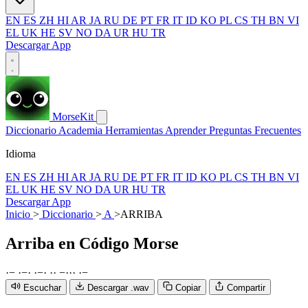
EN
ES
ZH
HI
AR
JA
RU
DE
PT
FR
IT
ID
KO
PL
CS
TH
BN
VI
EL
UK
HE
SV
NO
DA
UR
HU
TR
Descargar App
MorseKit
Diccionario
Academia
Herramientas
Aprender
Preguntas Frecuentes
Idioma
EN
ES
ZH
HI
AR
JA
RU
DE
PT
FR
IT
ID
KO
PL
CS
TH
BN
VI
EL
UK
HE
SV
NO
DA
UR
HU
TR
Descargar App
Inicio
>
Diccionario
>
A
>
ARRIBA
Arriba
en Código Morse
·
−
·
−
·
·
−
·
·
·
−
·
·
·
·
−
Escuchar
Descargar .wav
Copiar
Compartir