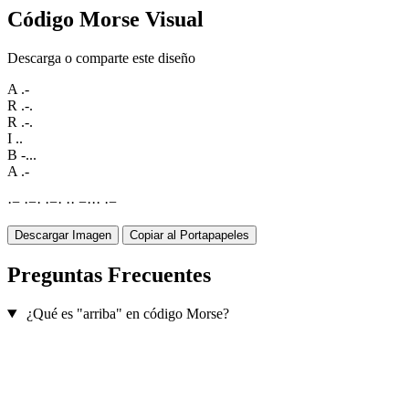
Código Morse Visual
Descarga o comparte este diseño
A
.-
R
.-.
R
.-.
I
..
B
-...
A
.-
·
−
·
−
·
·
−
·
·
·
−
·
·
·
·
−
Descargar Imagen
Copiar al Portapapeles
Preguntas Frecuentes
¿Qué es "arriba" en código Morse?