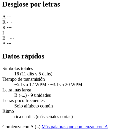
Desglose por letras
A
·
−
R
·
−
·
R
·
−
·
I
·
·
B
−
·
·
·
A
·
−
Datos rápidos
Símbolos totales
16 (11 dits y 5 dahs)
Tiempo de transmisión
~5.1s a 12 WPM · ~3.1s a 20 WPM
Letra más larga
B (-...) · 9 unidades
Letras poco frecuentes
Solo alfabeto común
Ritmo
rica en dits (más señales cortas)
Comienza con A (.-)
Más palabras que comienzan con A