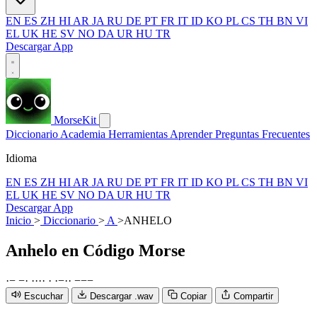
EN
ES
ZH
HI
AR
JA
RU
DE
PT
FR
IT
ID
KO
PL
CS
TH
BN
VI
EL
UK
HE
SV
NO
DA
UR
HU
TR
Descargar App
MorseKit
Diccionario
Academia
Herramientas
Aprender
Preguntas Frecuentes
Idioma
EN
ES
ZH
HI
AR
JA
RU
DE
PT
FR
IT
ID
KO
PL
CS
TH
BN
VI
EL
UK
HE
SV
NO
DA
UR
HU
TR
Descargar App
Inicio
>
Diccionario
>
A
>
ANHELO
Anhelo
en Código Morse
·
−
−
·
·
·
·
·
·
·
−
·
·
−
−
−
Escuchar
Descargar .wav
Copiar
Compartir