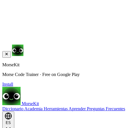
MorseKit
Morse Code Trainer · Free on Google Play
Install
MorseKit
Diccionario
Academia
Herramientas
Aprender
Preguntas Frecuentes
ES