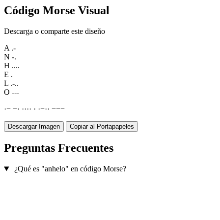
Código Morse Visual
Descarga o comparte este diseño
A
.-
N
-.
H
....
E
.
L
.-..
O
---
·
−
−
·
·
·
·
·
·
·
−
·
·
−
−
−
Descargar Imagen
Copiar al Portapapeles
Preguntas Frecuentes
¿Qué es "anhelo" en código Morse?