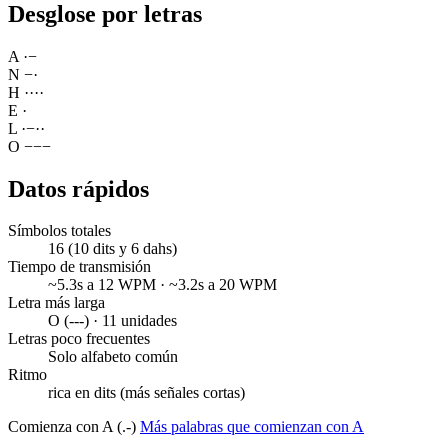
Desglose por letras
A
·
−
N
−
·
H
·
·
·
·
E
·
L
·
−
·
·
O
−
−
−
Datos rápidos
Símbolos totales
16 (10 dits y 6 dahs)
Tiempo de transmisión
~5.3s a 12 WPM · ~3.2s a 20 WPM
Letra más larga
O (---) · 11 unidades
Letras poco frecuentes
Solo alfabeto común
Ritmo
rica en dits (más señales cortas)
Comienza con A (.-)
Más palabras que comienzan con A