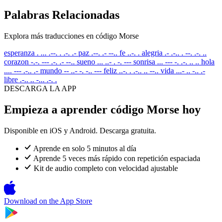
Palabras Relacionadas
Explora más traducciones en código Morse
esperanza
. ... .--. . .-. .-
paz
.--. .- --..
fe
..-. .
alegria
.- .-.. . --. .-. ..
corazon
-.-. --- .-. .- --..
sueno
... ..- . -. ---
sonrisa
... --- -. .-. .. ..
hola
.... --- .-.. .-
mundo
-- ..- -. -.. ---
feliz
..-. . .-.. .. --..
vida
...- .. -.. .-
libre
.-.. .. -... .-. .
DESCARGA LA APP
Empieza a aprender código Morse hoy
Disponible en iOS y Android. Descarga gratuita.
Aprende en solo 5 minutos al día
Aprende 5 veces más rápido con repetición espaciada
Kit de audio completo con velocidad ajustable
Download on the
App Store