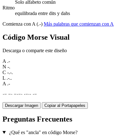
Solo alfabeto común
Ritmo
equilibrada entre dits y dahs
Comienza con A (.-)
Más palabras que comienzan con A
Código Morse Visual
Descarga o comparte este diseño
A
.-
N
-.
C
-.-.
L
.-..
A
.-
·
−
−
·
−
·
−
·
·
−
·
·
·
−
Descargar Imagen
Copiar al Portapapeles
Preguntas Frecuentes
¿Qué es "ancla" en código Morse?