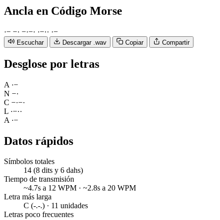
Ancla
en Código Morse
·
−
−
·
−
·
−
·
·
−
·
·
·
−
Escuchar
Descargar .wav
Copiar
Compartir
Desglose por letras
A
·
−
N
−
·
C
−
·
−
·
L
·
−
·
·
A
·
−
Datos rápidos
Símbolos totales
14 (8 dits y 6 dahs)
Tiempo de transmisión
~4.7s a 12 WPM · ~2.8s a 20 WPM
Letra más larga
C (-.-.) · 11 unidades
Letras poco frecuentes