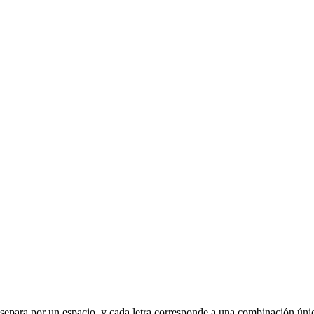
 se separa por un espacio, y cada letra corresponde a una combinación úni