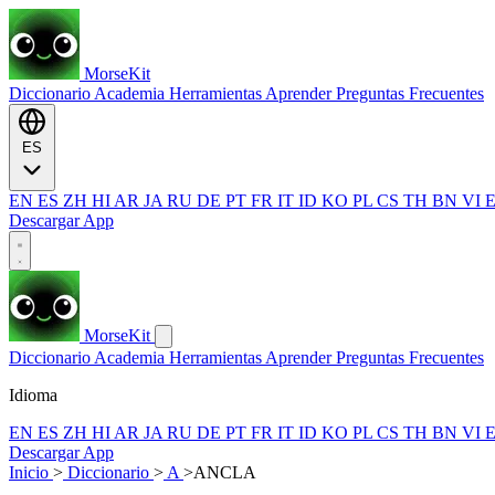
MorseKit
Diccionario
Academia
Herramientas
Aprender
Preguntas Frecuentes
ES
EN
ES
ZH
HI
AR
JA
RU
DE
PT
FR
IT
ID
KO
PL
CS
TH
BN
VI
Descargar App
MorseKit
Diccionario
Academia
Herramientas
Aprender
Preguntas Frecuentes
Idioma
EN
ES
ZH
HI
AR
JA
RU
DE
PT
FR
IT
ID
KO
PL
CS
TH
BN
VI
Descargar App
Inicio
>
Diccionario
>
A
>
ANCLA