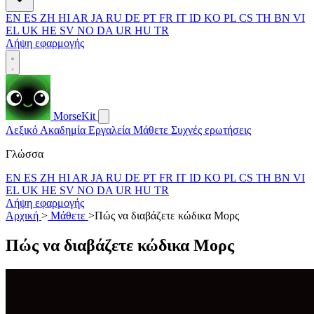
EN
ES
ZH
HI
AR
JA
RU
DE
PT
FR
IT
ID
KO
PL
CS
TH
BN
VI
EL
UK
HE
SV
NO
DA
UR
HU
TR
Λήψη εφαρμογής
MorseKit
Λεξικό
Ακαδημία
Εργαλεία
Μάθετε
Συχνές ερωτήσεις
Γλώσσα
EN
ES
ZH
HI
AR
JA
RU
DE
PT
FR
IT
ID
KO
PL
CS
TH
BN
VI
EL
UK
HE
SV
NO
DA
UR
HU
TR
Λήψη εφαρμογής
Αρχική
>
Μάθετε
>
Πώς να διαβάζετε κώδικα Μορς
Πώς να διαβάζετε κώδικα Μορς