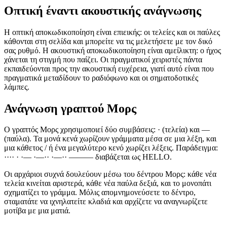
Οπτική έναντι ακουστικής ανάγνωσης
Η οπτική αποκωδικοποίηση είναι επιεικής: οι τελείες και οι παύλες
κάθονται στη σελίδα και μπορείτε να τις μελετήσετε με τον δικό
σας ρυθμό. Η ακουστική αποκωδικοποίηση είναι αμείλικτη: ο ήχος
χάνεται τη στιγμή που παίζει. Οι πραγματικοί χειριστές πάντα
εκπαιδεύονται προς την ακουστική ευχέρεια, γιατί αυτό είναι που
πραγματικά μεταδίδουν το ραδιόφωνο και οι σηματοδοτικές
λάμπες.
Ανάγνωση γραπτού Μορς
Ο γραπτός Μορς χρησιμοποιεί δύο συμβάσεις:
·
(τελεία) και
—
(παύλα). Τα μονά κενά χωρίζουν γράμματα μέσα σε μια λέξη, και
μια κάθετος
/
ή ένα μεγαλύτερο κενό χωρίζει λέξεις. Παράδειγμα:
···· · ·— ·—·· ·—·· ———
διαβάζεται ως HELLO.
Οι αρχάριοι συχνά δουλεύουν μέσω του δέντρου Μορς: κάθε νέα
τελεία κινείται αριστερά, κάθε νέα παύλα δεξιά, και το μονοπάτι
σχηματίζει το γράμμα. Μόλις απομνημονεύσετε το δέντρο,
σταματάτε να ιχνηλατείτε κλαδιά και αρχίζετε να αναγνωρίζετε
μοτίβα με μια ματιά.