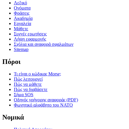
Λεξικό
Ονόματα
Φράσεις
Ακαδημία
Εργαλεία
Μάθετε
Συχνές ερωτήσεις
Λήψη εφαρμογής
Σχόλια και αναφορά σφαλμάτων
Sitemap
Πόροι
Τι είναι ο κώδικας Morse;
Πώς λειτουργεί
Πώς να μάθετε
Πώς να διαβάσετε
Σήμα SOS
Οδηγός γρήγορης αναφοράς (PDF)
Φωνητικό αλφάβητο του ΝΑΤΟ
Νομικά