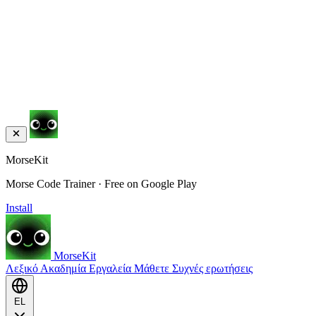
MorseKit
Morse Code Trainer · Free on Google Play
Install
MorseKit
Λεξικό
Ακαδημία
Εργαλεία
Μάθετε
Συχνές ερωτήσεις
EL