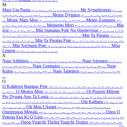
M
Mazi Gia Panta
-- .- --.. .. --. .. .- .--. .- -. - .-
Me Symplironeis
-- . ...
-.-- -- .--. .-.. .. .-. --- -. . .. ...
Meine Dynatos
-- . .. -. . -.. -.-- -. .- - ---
...
Meine Mazi Mou
-- . .. -. . -- .- --.. .. -- --- ..-
Meine Zontanos
-- .
.. -. . --.. --- -. - .- -. --- ...
Memento Mori
-- . -- . -. - --- -- --- .-. ..
Mia
Zoi
-- .. .- --.. --- ..
Min Stamatas Pote Na Oneirevesai
-- .. -. ... - .- --
.- - .- ... .--. --- - . -. .- --- -. . .. .-. . ...- . ... .- ..
Min Ta Paratas
-- .. -. -
.- .--. .- .-. .- - .- ...
Min Ta Paratas Pote
-- .. -. - .- .--. .- .-. .- - .- ... .--.
--- - .
Min Xechasis Pote
-- .. -. -..- . -.-. .... .- ... .. ... .--. --- - .
Mou
Leipeis
-- --- ..- .-.. . .. .--. . .. ...
N
Nase Alithinos
-. .- ... . .- .-.. .. - .... .. -. --- ...
Nase Atromos
-. .- ... .
.- - .-. --- -- --- ...
Nase Gennaios
-. .- ... . --. . -. -. .- .. --- ...
Nase
Kalos
-. .- ... . -.- .- .-.. --- ...
Nase Tapeinos
-. .- ... . - .- .--. . .. -. ---
...
O
O Kaliteros Bampas Pote
--- -.- .- .-.. .. - . .-. --- ... -... .- -- .--. .- ... .-
-. --- - .
O Monos Mou
--- -- --- -. --- ... -- --- ..-
Oi Praxeis Miloun
Pio Dynata Apo Ta Logia
--- .. .--. .-. .- -..- . .. ... -- .. .-.. --- ..- -. .--.
.. --- -.. -.-- -. .- - .- .- .--. --- - .- .-.. --- --. .. .-
Ola Kathara
--- .-.. .- -.-
.- - .... .- .-. .-
Oli Mou I Agapi
--- .-.. .. -- --- ..- .. .- --. .- .--. ..
Oneirepsou Megala
--- -. . .. .-. . .--. ... --- ..- -- . --. .- .-.. .-
Opos O
Pateras Etsi Ki O Gios
--- .--. --- ... --- .--. .- - . .-. .- ... . - ... .. -.- .. ---
--. .. --- ...
Opou Yparchi Thelisi Yparchi Tropos
--- .--. --- ..- -.-- .--.