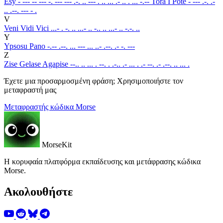
Esy
- --- -- --- -. --- --- .-. .. --- . .. ... .- .. . ... -.--
Tora I Pote
- --- .-. .-
.. .--. --- - .
V
Veni Vidi Vici
...- . -. .. ...- .. -.. .. ...- .. -.-. ..
Y
Ypsosu Pano
-.-- .--. ... --- ... ..- .--. .- -. ---
Z
Zise Gelase Agapise
--.. .. ... . --. . .-.. .- ... . .- --. .- .--. .. ... .
Έχετε μια προσαρμοσμένη φράση; Χρησιμοποιήστε τον
μεταφραστή μας
Μεταφραστής κώδικα Morse
MorseKit
Η κορυφαία πλατφόρμα εκπαίδευσης και μετάφρασης κώδικα
Morse.
Ακολουθήστε