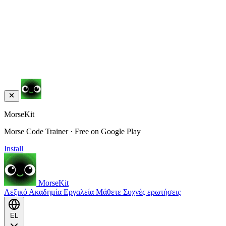
MorseKit
Morse Code Trainer · Free on Google Play
Install
MorseKit
Λεξικό
Ακαδημία
Εργαλεία
Μάθετε
Συχνές ερωτήσεις
EL