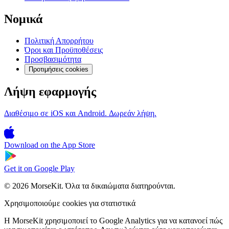
Νομικά
Πολιτική Απορρήτου
Όροι και Προϋποθέσεις
Προσβασιμότητα
Προτιμήσεις cookies
Λήψη εφαρμογής
Διαθέσιμο σε iOS και Android. Δωρεάν λήψη.
Download on the
App Store
Get it on
Google Play
© 2026 MorseKit. Όλα τα δικαιώματα διατηρούνται.
Χρησιμοποιούμε cookies για στατιστικά
Η MorseKit χρησιμοποιεί το Google Analytics για να κατανοεί πώς