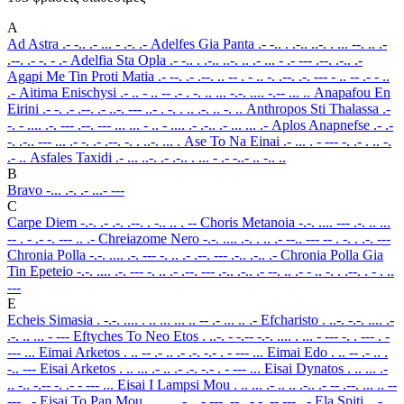
A
Ad Astra
.- -.. .- ... - .-. .-
Adelfes Gia Panta
.- -.. . .-.. ..-. . ... --. .. .-
.--. .- -. - .-
Adelfia Sta Opla
.- -.. . .-.. ..-. .. .- ... - .- --- .--. .-.. .-
Agapi Me Tin Proti Matia
.- --. .- .--. .. -- . - .. -. .--. .-. --- - .. -- .- - ..
.-
Aitima Enischysi
.- .. - .. -- .- . -. .. ... -.-. .... -.-- ... ..
Anapafou En
Eirini
.- -. .- .--. .- ..-. --- ..- . -. . .. .-. .. -. ..
Anthropos Sti Thalassa
.-
-. - .... .-. --- .--. --- ... ... - .. - .... .- .-.. .- ... ... .-
Aplos Anapnefse
.- .-
-. .-.. --- ... .- -. .- .--. -. . ..-. ... .
Ase To Na Einai
.- ... . - --- -. .- . .. -.
.- ..
Asfales Taxidi
.- ... ..-. .- .-.. . ... - .- -..- .. -.. ..
B
Bravo
-... .-. .- ...- ---
C
Carpe Diem
-.-. .- .-. .--. . -.. .. . --
Choris Metanoia
-.-. .... --- .-. .. ...
-- . - .- -. --- .. .-
Chreiazome Nero
-.-. .... .-. . .. .- --.. --- -- . -. . .-. ---
Chronia Polla
-.-. .... .-. --- -. .. .- .--. --- .-.. .-.. .-
Chronia Polla Gia
Tin Epeteio
-.-. .... .-. --- -. .. .- .--. --- .-.. .-.. .- --. .. .- - .. -. . .--. . - . ..
---
E
Echeis Simasia
. -.-. .... . .. ... ... .. -- .- ... .. .-
Efcharisto
. ..-. -.-. .... .-
.-. .. ... - ---
Eftyches To Neo Etos
. ..-. - -.-- -.-. .... . ... - --- -. . --- . -
--- ...
Eimai Arketos
. .. -- .- .. .- .-. -.- . - --- ...
Eimai Edo
. .. -- .- .. .
-.. ---
Eisai Arketos
. .. ... .- .. .- .-. -.- . - --- ...
Eisai Dynatos
. .. ... .-
.. -.. -.-- -. .- - --- ...
Eisai I Lampsi Mou
. .. ... .- .. .. .-.. .- -- .--. ... .. --
--- ..-
Eisai To Pan Mou
. .. ... .- .. - --- .--. .- -. -- --- ..-
Ela Spiti
. .-..