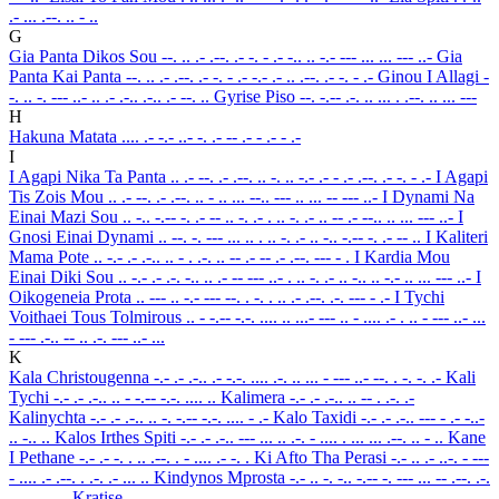
.- ... .--. .. - ..
G
Gia Panta Dikos Sou
--. .. .- .--. .- -. - .- -.. .. -.- --- ... ... --- ..-
Gia
Panta Kai Panta
--. .. .- .--. .- -. - .- -.- .- .. .--. .- -. - .-
Ginou I Allagi
-
-. .. -. --- ..- .. .- .-.. .-.. .- --. ..
Gyrise Piso
--. -.-- .-. .. ... . .--. .. ... ---
H
Hakuna Matata
.... .- -.- ..- -. .- -- .- - .- - .-
I
I Agapi Nika Ta Panta
.. .- --. .- .--. .. -. .. -.- .- - .- .--. .- -. - .-
I Agapi
Tis Zois Mou
.. .- --. .- .--. .. - .. ... --.. --- .. ... -- --- ..-
I Dynami Na
Einai Mazi Sou
.. -.. -.-- -. .- -- .. -. .- . .. -. .- .. -- .- --.. .. ... --- ..-
I
Gnosi Einai Dynami
.. --. -. --- ... .. . .. -. .- .. -.. -.-- -. .- -- ..
I Kaliteri
Mama Pote
.. -.- .- .-.. .. - . .-. .. -- .- -- .- .--. --- - .
I Kardia Mou
Einai Diki Sou
.. -.- .- .-. -.. .. .- -- --- ..- . .. -. .- .. -.. .. -.- .. ... --- ..-
I
Oikogeneia Prota
.. --- .. -.- --- --. . -. . .. .- .--. .-. --- - .-
I Tychi
Voithaei Tous Tolmirous
.. - -.-- -.-. .... .. ...- --- .. - .... .- . .. - --- ..- ...
- --- .-.. -- .. .-. --- ..- ...
K
Kala Christougenna
-.- .- .-.. .- -.-. .... .-. .. ... - --- ..- --. . -. -. .-
Kali
Tychi
-.- .- .-.. .. - -.-- -.-. .... ..
Kalimera
-.- .- .-.. .. -- . .-. .-
Kalinychta
-.- .- .-.. .. -. -.-- -.-. .... - .-
Kalo Taxidi
-.- .- .-.. --- - .- -..-
.. -.. ..
Kalos Irthes Spiti
-.- .- .-.. --- ... .. .-. - .... . ... ... .--. .. - ..
Kane
I Pethane
-.- .- -. . .. .--. . - .... .- -. .
Ki Afto Tha Perasi
-.- .. .- ..-. - ---
- .... .- .--. . .-. .- ... ..
Kindynos Mprosta
-.- .. -. -.. -.-- -. --- ... -- .--. .-.
--- ... - .-
Kratise
-.- .-. .- - .. ... .