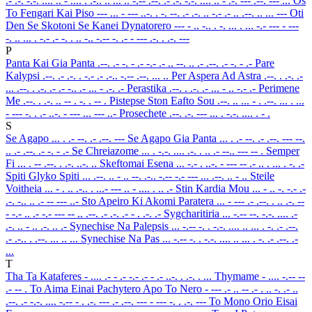
.- .-. -.-. .... .. - .... . .-.. .. ... .. -.-- .--. .- .-. -.-. .... .. - .-. --- .--. --- ...
Os
To Fengari Kai Piso
--- ... - --- ..-. . -. --. .- .-. .. -.- .- .. .--. .. ... ---
Oti
Den Se Skotoni Se Kanei Dynatorero
--- - .. -.. . -. ... . ... -.- --- - ---
-. .. ... . -.- .- -. . .. -.. -.-- -. .- - --- .-. . .-. ---
P
Panta Kai Gia Panta
.--. .- -. - .- -.- .- .. --. .. .- .--. .- -. - .-
Pare
Kalypsi
.--. .- .-. . -.- .- .-.. -.-- .--. ... ..
Per Aspera Ad Astra
.--. . .-. .-
... .--. . .-. .- .- -.. .- ... - .-. .-
Perastika
.--. . .-. .- ... - .. -.- .-
Perimene
Me
.--. . .-. .. -- . -. . -- .
Pistepse Ston Eafto Sou
.--. .. ... - . .--. ... . ...
- --- -. . .- ..-. - --- ... --- ..-
Prosechete
.--. .-. --- ... . -.-. .... . - .
S
Se Agapo
... . .- --. .- .--. ---
Se Agapo Gia Panta
... . .- --. .- .--. --- --.
.. .- .--. .- -. - .-
Se Chreiazome
... . -.-. .... .-. . .. .- --.. --- -- .
Semper
Fi
... . -- .--. . .-. ..-. ..
Skeftomai Esena
... -.- . ..-. - --- -- .- .. . ... . -. .-
Spiti Glyko Spiti
... .--. .. - .. --. .-.. -.-- -.- --- ... .--. .. - ..
Steile
Voitheia
... - . .. .-.. . ...- --- .. - .... . .. .-
Stin Kardia Mou
... - .. -. -.- .-
.-. -.. .. .- -- --- ..-
Sto Apeiro Ki Akomi Paratera
... - --- .- .--. . .. .-. --
- -.- .. .- -.- --- -- .. .--. .- .-. .- - . .-. .-
Sygcharitiria
... -.-- --. -.-. .... .-
.-. .. - .. .-. .. .-
Synechise Na Palepsis
... -.-- -. . -.-. .... .. ... . -. .- .--.
.- .-.. . .--. ... .. ...
Synechise Na Pas
... -.-- -. . -.-. .... .. ... . -. .- .--. .-
...
T
Tha Ta Kataferes
- .... .- - .- -.- .- - .- ..-. . .-. . ...
Thymame
- .... -.-- --
.- -- .
To Aima Einai Pachytero Apo To Nero
- --- .- .. -- .- . .. -. .- ..
.--. .- -.-. .... -.-- - . .-. --- .- .--. --- - --- -. . .-. ---
To Mono Orio Eisai