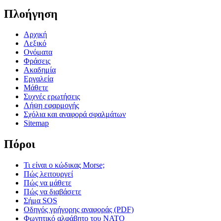
Πλοήγηση
Αρχική
Λεξικό
Ονόματα
Φράσεις
Ακαδημία
Εργαλεία
Μάθετε
Συχνές ερωτήσεις
Λήψη εφαρμογής
Σχόλια και αναφορά σφαλμάτων
Sitemap
Πόροι
Τι είναι ο κώδικας Morse;
Πώς λειτουργεί
Πώς να μάθετε
Πώς να διαβάσετε
Σήμα SOS
Οδηγός γρήγορης αναφοράς (PDF)
Φωνητικό αλφάβητο του ΝΑΤΟ