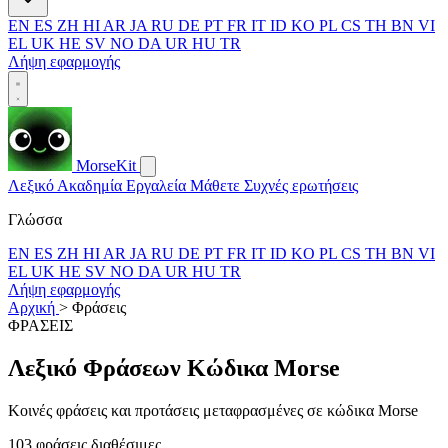
EN
ES
ZH
HI
AR
JA
RU
DE
PT
FR
IT
ID
KO
PL
CS
TH
BN
VI
EL
UK
HE
SV
NO
DA
UR
HU
TR
Λήψη εφαρμογής
MorseKit
Λεξικό
Ακαδημία
Εργαλεία
Μάθετε
Συχνές ερωτήσεις
Γλώσσα
EN
ES
ZH
HI
AR
JA
RU
DE
PT
FR
IT
ID
KO
PL
CS
TH
BN
VI
EL
UK
HE
SV
NO
DA
UR
HU
TR
Λήψη εφαρμογής
Αρχική
>
Φράσεις
ΦΡΑΣΕΙΣ
Λεξικό Φράσεων Κώδικα Morse
Κοινές φράσεις και προτάσεις μεταφρασμένες σε κώδικα Morse
103 φράσεις διαθέσιμες