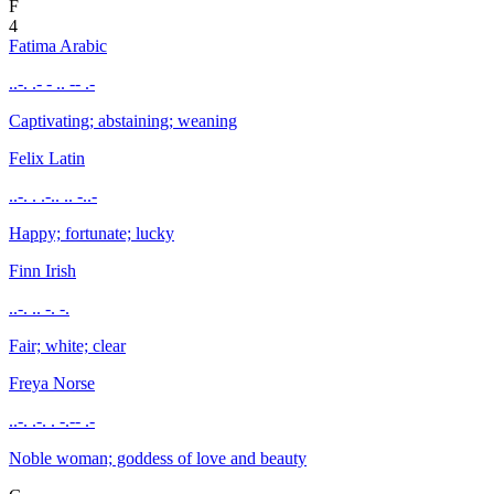
F
4
Fatima
Arabic
..-. .- - .. -- .-
Captivating; abstaining; weaning
Felix
Latin
..-. . .-.. .. -..-
Happy; fortunate; lucky
Finn
Irish
..-. .. -. -.
Fair; white; clear
Freya
Norse
..-. .-. . -.-- .-
Noble woman; goddess of love and beauty