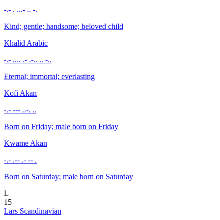
-.- . ...- .. -.
Kind; gentle; handsome; beloved child
Khalid
Arabic
-.- .... .- .-.. .. -..
Eternal; immortal; everlasting
Kofi
Akan
-.- --- ..-. ..
Born on Friday; male born on Friday
Kwame
Akan
-.- .-- .- -- .
Born on Saturday; male born on Saturday
L
15
Lars
Scandinavian