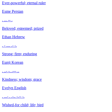
Ever-powerful; eternal ruler
Esme
Persian
. ... -- .
Beloved; esteemed; prized
Ethan
Hebrew
. - .... .- -.
Strong; firm; enduring
Eunji
Korean
. ..- -. .--- ..
Kindness; wisdom; grace
Evelyn
English
. ...- . .-.. -.-- -.
Wished-for child; life; bird