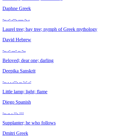
Daphne
Greek
-.. .- .--. .... -. .
Laurel tree; bay tree; nymph of Greek mythology
David
Hebrew
-.. .- ...- .. -..
Beloved; dear one; darling
Deepika
Sanskrit
-.. . . .--. .. -.- .-
Little lamp; light; flame
Diego
Spanish
-.. .. . --. ---
Supplanter; he who follows
Dmitri
Greek