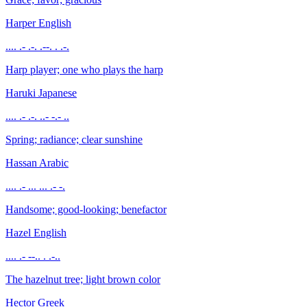
Harper
English
.... .- .-. .--. . .-.
Harp player; one who plays the harp
Haruki
Japanese
.... .- .-. ..- -.- ..
Spring; radiance; clear sunshine
Hassan
Arabic
.... .- ... ... .- -.
Handsome; good-looking; benefactor
Hazel
English
.... .- --.. . .-..
The hazelnut tree; light brown color
Hector
Greek