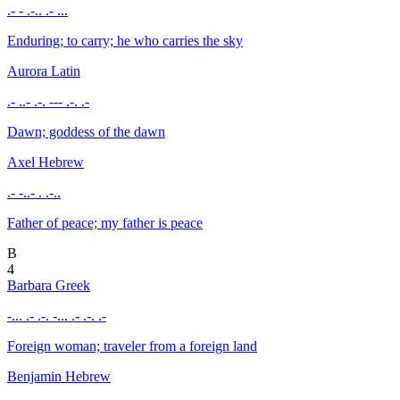
.- - .-.. .- ...
Enduring; to carry; he who carries the sky
Aurora
Latin
.- ..- .-. --- .-. .-
Dawn; goddess of the dawn
Axel
Hebrew
.- -..- . .-..
Father of peace; my father is peace
B
4
Barbara
Greek
-... .- .-. -... .- .-. .-
Foreign woman; traveler from a foreign land
Benjamin
Hebrew