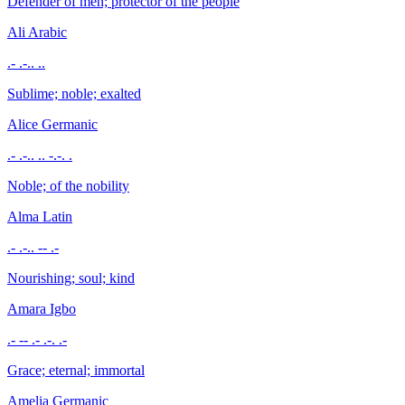
Defender of men; protector of the people
Ali
Arabic
.- .-.. ..
Sublime; noble; exalted
Alice
Germanic
.- .-.. .. -.-. .
Noble; of the nobility
Alma
Latin
.- .-.. -- .-
Nourishing; soul; kind
Amara
Igbo
.- -- .- .-. .-
Grace; eternal; immortal
Amelia
Germanic