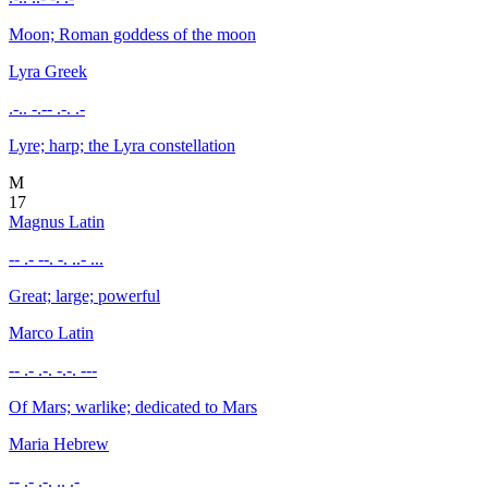
Moon; Roman goddess of the moon
Lyra
Greek
.-.. -.-- .-. .-
Lyre; harp; the Lyra constellation
M
17
Magnus
Latin
-- .- --. -. ..- ...
Great; large; powerful
Marco
Latin
-- .- .-. -.-. ---
Of Mars; warlike; dedicated to Mars
Maria
Hebrew
-- .- .-. .. .-