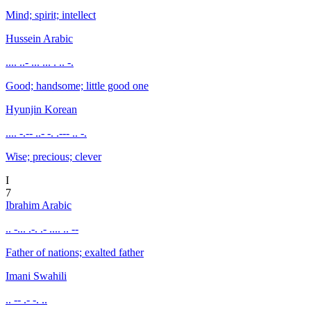
Mind; spirit; intellect
Hussein
Arabic
.... ..- ... ... . .. -.
Good; handsome; little good one
Hyunjin
Korean
.... -.-- ..- -. .--- .. -.
Wise; precious; clever
I
7
Ibrahim
Arabic
.. -... .-. .- .... .. --
Father of nations; exalted father
Imani
Swahili
.. -- .- -. ..