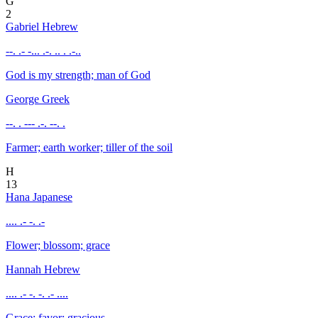
G
2
Gabriel
Hebrew
--. .- -... .-. .. . .-..
God is my strength; man of God
George
Greek
--. . --- .-. --. .
Farmer; earth worker; tiller of the soil
H
13
Hana
Japanese
.... .- -. .-
Flower; blossom; grace
Hannah
Hebrew
.... .- -. -. .- ....
Grace; favor; gracious