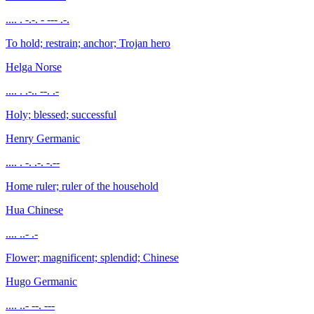
.... . -.-. - --- .-.
To hold; restrain; anchor; Trojan hero
Helga
Norse
.... . .-.. --. .-
Holy; blessed; successful
Henry
Germanic
.... . -. .-. -.--
Home ruler; ruler of the household
Hua
Chinese
.... ..- .-
Flower; magnificent; splendid; Chinese
Hugo
Germanic
.... ..- --. ---