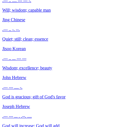
.--- .. .... --- --- -.
Will; wisdom; capable man
Jing
Chinese
.--- .. -. --.
Quiet; still; clean; essence
Jisoo
Korean
.--- .. ... --- ---
Wisdom; excellence; beauty
John
Hebrew
.--- --- .... -.
God is gracious; gift of God's favor
Joseph
Hebrew
.--- --- ... . .--. ....
God will increase; God will add