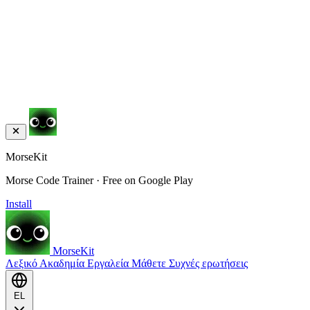
MorseKit
Morse Code Trainer · Free on Google Play
Install
MorseKit
Λεξικό
Ακαδημία
Εργαλεία
Μάθετε
Συχνές ερωτήσεις
EL