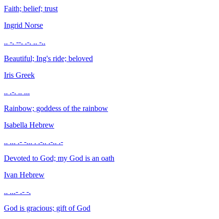
Faith; belief; trust
Ingrid
Norse
.. -. --. .-. .. -..
Beautiful; Ing's ride; beloved
Iris
Greek
.. .-. .. ...
Rainbow; goddess of the rainbow
Isabella
Hebrew
.. ... .- -... . .-.. .-.. .-
Devoted to God; my God is an oath
Ivan
Hebrew
.. ...- .- -.
God is gracious; gift of God