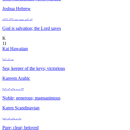
Joshua
Hebrew
.--- --- ... .... ..- .-
God is salvation; the Lord saves
K
11
Kai
Hawaiian
-.- .- ..
Sea; keeper of the keys; victorious
Kareem
Arabic
-.- .- .-. . . --
Noble; generous; magnanimous
Karen
Scandinavian
-.- .- .-. . -.
Pure; clear; beloved