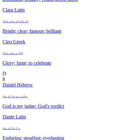
Clara
Latin
-.-. .-.. .- .-. .-
Bright; clear; famous; brilliant
Cleo
Greek
-.-. .-.. . ---
Glory; fame; to celebrate
D
8
Daniel
Hebrew
-.. .- -. .. . .-..
God is my judge; God's verdict
Dante
Latin
-.. .- -. - .
Enduring; steadfast; everlasting