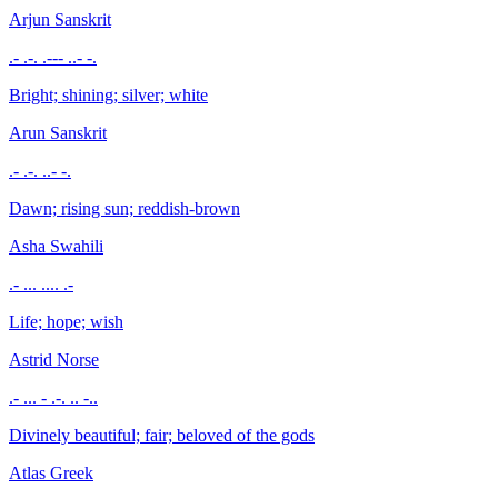
Arjun
Sanskrit
.- .-. .--- ..- -.
Bright; shining; silver; white
Arun
Sanskrit
.- .-. ..- -.
Dawn; rising sun; reddish-brown
Asha
Swahili
.- ... .... .-
Life; hope; wish
Astrid
Norse
.- ... - .-. .. -..
Divinely beautiful; fair; beloved of the gods
Atlas
Greek