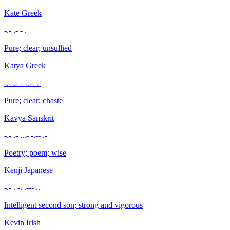
Kate
Greek
-.- .- - .
Pure; clear; unsullied
Katya
Greek
-.- .- - -.-- .-
Pure; clear; chaste
Kavya
Sanskrit
-.- .- ...- -.-- .-
Poetry; poem; wise
Kenji
Japanese
-.- . -. .--- ..
Intelligent second son; strong and vigorous
Kevin
Irish