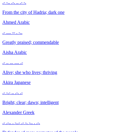
.- -.. .-. .. .- -.
From the city of Hadria; dark one
Ahmed
Arabic
.- .... -- . -..
Greatly praised; commendable
Aisha
Arabic
.- .. ... .... .-
Alive; she who lives; thriving
Akira
Japanese
.- -.- .. .-. .-
Bright; clear; dawn; intelligent
Alexander
Greek
.- .-.. . -..- .- -. -.. . .-.