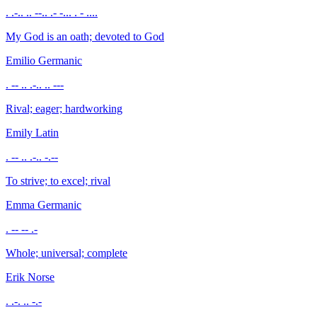
. .-.. .. --.. .- -... . - ....
My God is an oath; devoted to God
Emilio
Germanic
. -- .. .-.. .. ---
Rival; eager; hardworking
Emily
Latin
. -- .. .-.. -.--
To strive; to excel; rival
Emma
Germanic
. -- -- .-
Whole; universal; complete
Erik
Norse
. .-. .. -.-