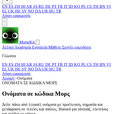
EN
ES
ZH
HI
AR
JA
RU
DE
PT
FR
IT
ID
KO
PL
CS
TH
BN
VI
EL
UK
HE
SV
NO
DA
UR
HU
TR
Λήψη εφαρμογής
MorseKit
Λεξικό
Ακαδημία
Εργαλεία
Μάθετε
Συχνές ερωτήσεις
Γλώσσα
EN
ES
ZH
HI
AR
JA
RU
DE
PT
FR
IT
ID
KO
PL
CS
TH
BN
VI
EL
UK
HE
SV
NO
DA
UR
HU
TR
Λήψη εφαρμογής
Αρχική
>
Ονόματα
ΟΝΟΜΑΤΑ ΣΕ ΚΩΔΙΚΑ ΜΟΡΣ
Ονόματα σε κώδικα Μορς
Δείτε πάνω από {count} ονόματα με προέλευση, σημασία και
μετάφραση σε τελείες και παύλες. Ιδανικά για τατουάζ, επετείους
και σχέδια με νόημα.