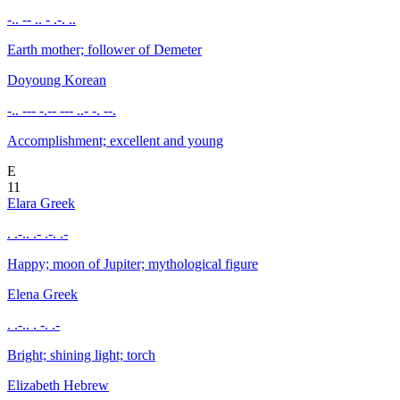
-.. -- .. - .-. ..
Earth mother; follower of Demeter
Doyoung
Korean
-.. --- -.-- --- ..- -. --.
Accomplishment; excellent and young
E
11
Elara
Greek
. .-.. .- .-. .-
Happy; moon of Jupiter; mythological figure
Elena
Greek
. .-.. . -. .-
Bright; shining light; torch
Elizabeth
Hebrew