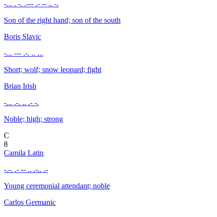
-... . -. .--- .- -- .. -.
Son of the right hand; son of the south
Boris
Slavic
-... --- .-. .. ...
Short; wolf; snow leopard; fight
Brian
Irish
-... .-. .. .- -.
Noble; high; strong
C
8
Camila
Latin
-.-. .- -- .. .-.. .-
Young ceremonial attendant; noble
Carlos
Germanic