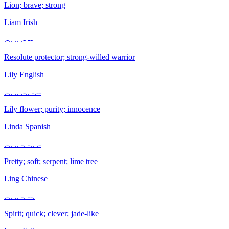
Lion; brave; strong
Liam
Irish
.-.. .. .- --
Resolute protector; strong-willed warrior
Lily
English
.-.. .. .-.. -.--
Lily flower; purity; innocence
Linda
Spanish
.-.. .. -. -.. .-
Pretty; soft; serpent; lime tree
Ling
Chinese
.-.. .. -. --.
Spirit; quick; clever; jade-like