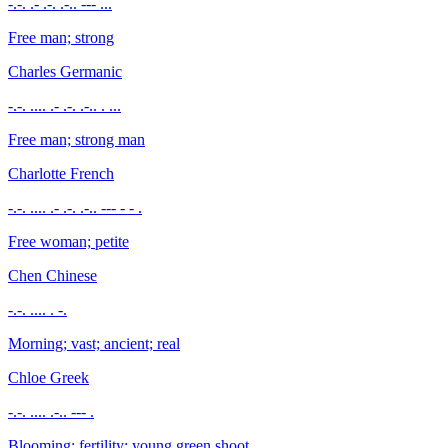
-.-. .- .-. .-.. --- ...
Free man; strong
Charles
Germanic
-.-. .... .- .-. .-.. . ...
Free man; strong man
Charlotte
French
-.-. .... .- .-. .-.. --- - - .
Free woman; petite
Chen
Chinese
-.-. .... . -.
Morning; vast; ancient; real
Chloe
Greek
-.-. .... .-.. --- .
Blooming; fertility; young green shoot