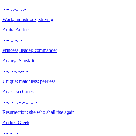
.- -- . .-.. .. .-
Work; industrious; striving
Amira
Arabic
.- -- .. .-. .-
Princess; leader; commander
Ananya
Sanskrit
.- -. .- -. -.-- .-
Unique; matchless; peerless
Anastasia
Greek
.- -. .- ... - .- ... .. .-
Resurrection; she who shall rise again
Andres
Greek
.- -. -.. .-. . ...