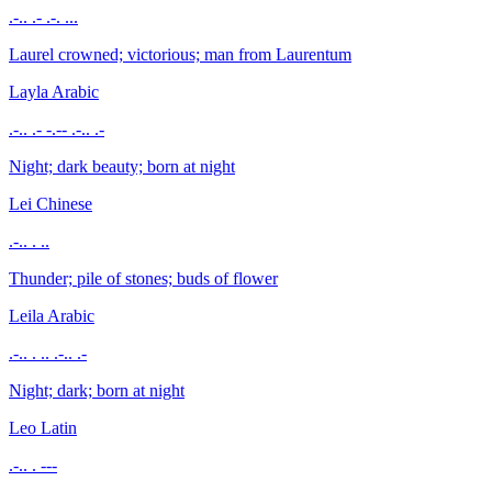
.-.. .- .-. ...
Laurel crowned; victorious; man from Laurentum
Layla
Arabic
.-.. .- -.-- .-.. .-
Night; dark beauty; born at night
Lei
Chinese
.-.. . ..
Thunder; pile of stones; buds of flower
Leila
Arabic
.-.. . .. .-.. .-
Night; dark; born at night
Leo
Latin
.-.. . ---