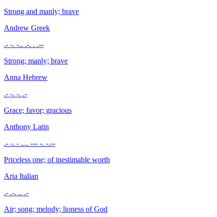
Strong and manly; brave
Andrew
Greek
.- -. -.. .-. . .--
Strong; manly; brave
Anna
Hebrew
.- -. -. .-
Grace; favor; gracious
Anthony
Latin
.- -. - .... --- -. -.--
Priceless one; of inestimable worth
Aria
Italian
.- .-. .. .-
Air; song; melody; lioness of God