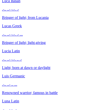
Luca
Italian
.-.. ..- -.-. .-
Bringer of light; from Lucania
Lucas
Greek
.-.. ..- -.-. .- ...
Bringer of light; light-giving
Lucia
Latin
.-.. ..- -.-. .. .-
Light; born at dawn or daylight
Luis
Germanic
.-.. ..- .. ...
Renowned warrior; famous in battle
Luna
Latin
.-.. ..- -. .-