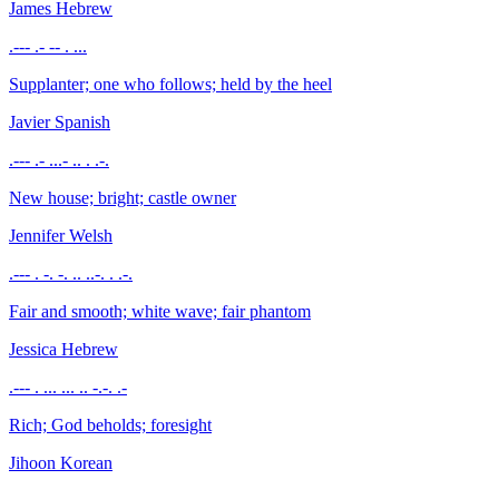
James
Hebrew
.--- .- -- . ...
Supplanter; one who follows; held by the heel
Javier
Spanish
.--- .- ...- .. . .-.
New house; bright; castle owner
Jennifer
Welsh
.--- . -. -. .. ..-. . .-.
Fair and smooth; white wave; fair phantom
Jessica
Hebrew
.--- . ... ... .. -.-. .-
Rich; God beholds; foresight
Jihoon
Korean