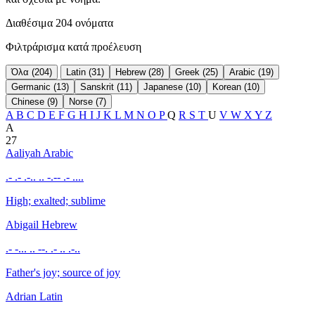
Διαθέσιμα 204 ονόματα
Φιλτράρισμα κατά προέλευση
Όλα (204)
Latin (31)
Hebrew (28)
Greek (25)
Arabic (19)
Germanic (13)
Sanskrit (11)
Japanese (10)
Korean (10)
Chinese (9)
Norse (7)
A
B
C
D
E
F
G
H
I
J
K
L
M
N
O
P
Q
R
S
T
U
V
W
X
Y
Z
A
27
Aaliyah
Arabic
.- .- .-.. .. -.-- .- ....
High; exalted; sublime
Abigail
Hebrew
.- -... .. --. .- .. .-..
Father's joy; source of joy
Adrian
Latin