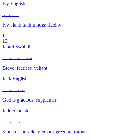
Ivy
English
.. ...- -.--
Ivy plant; faithfulness; fidelity
J
13
Jabari
Swahili
.--- .- -... .- .-. ..
Brave; fearless; valiant
Jack
English
.--- .- -.-. -.-
God is gracious; supplanter
Jade
Spanish
.--- .- -.. .
Stone of the side; precious green gemstone