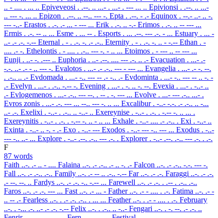
.. - .... . ... ..
Epiveveosi
. .--. .. ...- . ...- . --- ... ..
Epivionsi
. .--. .. ...-
.. --- -. ... ..
Epizon
. .--. .. --.. --- -.
Epta
. .--. - .-
Equinox
. --.- ..- .. -.
--- -..-
Erastos
. .-. .- ... - --- ...
Erik
. .-. .. -.-
Erimos
. .-. .. -- --- ...
Ermis
. .-. -- .. ...
Esme
. ... -- .
Esports
. ... .--. --- .-. - ...
Estuary
. ... -
..- .- .-. -.--
Eternal
. - . .-. -. .- .-..
Eternity
. - . .-. -. .. - -.--
Ethan
. -
.... .- -.
Ethelontis
. - .... . .-.. --- -. - .. ...
Etoimos
. - --- .. -- --- ...
Eunji
. ..- -. .--- ..
Euphoria
. ..- .--. .... --- .-. .. .-
Evacuation
. ...- .-
-.-. ..- .- - .. --- -.
Evalotos
. ...- .- .-.. --- - --- ...
Evangelia
. ...- .- -. --.
. .-.. .. .-
Evdomada
. ...- -.. --- -- .- -.. .-
Evdominta
. ...- -.. --- -- .. -. -
.-
Evelyn
. ...- . .-.. -.-- -.
Evening
. ...- . -. .. -. --.
Evexia
. ...- . -..- ..
.-
Evlogemenos
. ...- .-.. --- --. . -- . -. --- ...
Evolve
. ...- --- .-.. ...- .
Evros zonis
. ...- .-. --- ... --.. --- -. .. ...
Excalibur
. -..- -.-. .- .-.. .. -...
..- .-.
Exelixi
. -..- . .-.. .. -..- ..
Exereynise
. -..- . .-. . -.-- -. .. ... .
Exereynitis
. -..- . .-. . -.-- -. .. - .. ...
Exhale
. -..- .... .- .-.. .
Exi
. -..- ..
Exinta
. -..- .. -. - .-
Exo
. -..- ---
Exodos
. -..- --- -.. --- ...
Exodus
. -..-
--- -.. ..- ...
Explore
. -..- .--. .-.. --- .-. .
Explorer
. -..- .--. .-.. --- .-. . .-.
F
87 words
Faith
..-. .- .. - ....
Falaina
..-. .- .-.. .- .. -. .-
Falcon
..-. .- .-.. -.-. --- -.
Fall
..-. .- .-.. .-..
Family
..-. .- -- .. .-.. -.--
Far
..-. .- .-.
Faraggi
..-. .- .-.
.- --. --. ..
Fardys
..-. .- .-. -.. -.-- ...
Farewell
..-. .- .-. . .-- . .-.. .-..
Faros
..-. .- .-. --- ...
Fast
..-. .- ... -
Father
..-. .- - .... . .-.
Fatima
..-. .- -
.. -- .-
Fearless
..-. . .- .-. .-.. . ... ...
Feather
..-. . .- - .... . .-.
February
..-. . -... .-. ..- .- .-. -.--
Felix
..-. . .-.. .. -..-
Fengari
..-. . -. --. .- .-. ..
Fenrir
..-. . -. .-. .. .-.
Fern
..-. . .-. -.
Festival
..-. . ... - .. ...- .- .-..