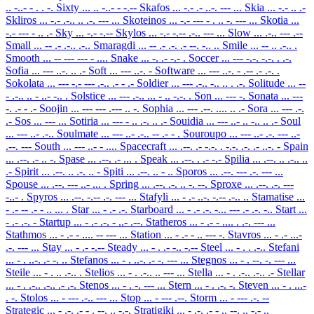
.. -..- - . . -.
Sixty
... .. -..- - -.--
Skafos
... -.- .- ..-. --- ...
Skia
... -.- .. .-
Skliros
... -.- .-.. .. .-. --- ...
Skoteinos
... -.- --- - . .. -. --- ...
Skotia
...
-.- --- - .. .-
Sky
... -.- -.--
Skylos
... -.- -.-- .-.. --- ...
Slow
... .-.. --- .--
Small
... -- .- .-.. .-..
Smaragdi
... -- .- .-. .- --. -.. ..
Smile
... -- .. .-.. .
Smooth
... -- --- --- - ....
Snake
... -. .- -.- .
Soccer
... --- -.-. -.-. . .-.
Sofia
... --- ..-. .. .-
Soft
... --- ..-. -
Software
... --- ..-. - .-- .- .-. .
Sokolata
... --- -.- --- .-.. .- - .-
Soldier
... --- .-.. -.. .. . .-.
Solitude
... --
- .-.. .. - ..- -.. .
Solstice
... --- .-.. ... - .. -.-. .
Son
... --- -.
Sonata
... ---
-. .- - .-
Soojin
... --- --- .--- .. -.
Sophia
... --- .--. .... .. .-
Sora
... --- .-.
.-
Sos
... --- ...
Sotiria
... --- - .. .-. .. .-
Souidia
... --- ..- .. -.. .. .-
Soul
... --- ..- .-..
Soulmate
... --- ..- .-.. -- .- - .
Souroupo
... --- ..- .-. --- ..-
.--. ---
South
... --- ..- - ....
Spacecraft
... .--. .- -.-. . -.-. .-. .- ..-. -
Spain
... .--. .- .. -.
Spase
... .--. .- ... .
Speak
... .--. . .- -.-
Spilia
... .--. .. .-.. ..
.-
Spirit
... .--. .. .-. .. -
Spiti
... .--. .. - ..
Sporos
... .--. --- .-. --- ...
Spouse
... .--. --- ..- ... .
Spring
... .--. .-. .. -. --.
Sproxe
... .--. .-. ---
-..- .
Spyros
... .--. -.-- .-. --- ...
Stafyli
... - .- ..-. -.-- .-.. ..
Stamatise
...
- .- -- .- - .. ... .
Star
... - .- .-.
Starboard
... - .- .-. -... --- .- .-. -..
Start
...
- .- .-. -
Startup
... - .- .-. - ..- .--.
Statheros
... - .- - .... . .-. --- ...
Stathmos
... - .- - .... -- --- ...
Station
... - .- - .. --- -.
Stavros
... - .- ...-
.-. --- ...
Stay
... - .- -.--
Steady
... - . .- -.. -.--
Steel
... - . . .-..
Stefani
... - . ..-. .- -. ..
Stefanos
... - . ..-. .- -. --- ...
Stegnos
... - . --. -. --- ...
Steile
... - . .. .-.. .
Stelios
... - . .-.. .. --- ...
Stella
... - . .-.. .-.. .-
Stellar
... - . .-.. .-.. .- .-.
Stenos
... - . -. --- ...
Stern
... - . .-. -.
Steven
... - . ...-
. -.
Stolos
... - --- .-.. --- ...
Stop
... - --- .--.
Storm
... - --- .-. --
Strategic
... - .-. .- - . --. .. -.-.
Stratigiki
... - .-. .- - .. --. .. -.- ..