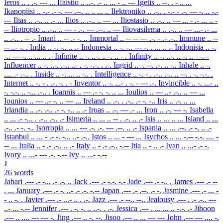
Ieros
.. . .-. --- ...
Ifaistio
.. ..-. .- .. ... - .. ---
Igetis
.. --. . - .. ...
Ikanopiisi
.. -.- .- -. --- .--. .. .. ... ..
Ilektroniko
.. .-.. . -.- - .-. --- -. .. -.-
---
Ilias
.. .-.. .. .- ...
Ilios
.. .-.. .. --- ...
Iliostasio
.. .-.. .. --- ... - .- ... .. -
--
Iliotropio
.. .-.. .. --- - .-. --- .--. .. ---
Iliovasilema
.. .-.. .. --- ...- .- ...
.. .-.. . -- .-
Imani
.. -- .- -. ..
Immortal
.. -- -- --- .-. - .- .-..
Immune
.. --
-- ..- -. .
India
.. -. -.. .. .-
Indonesia
.. -. -.. --- -. . ... .. .-
Indonisia
.. -.
-.. --- -. .. ... .. .-
Infinite
.. -. ..-. .. -. .. - .
Infinity
.. -. ..-. .. -. .. - -.--
Influencer
.. -. ..-. .-.. ..- . -. -.-. . .-.
Ingrid
.. -. --. .-. .. -..
Inhale
.. -.
.... .- .-.. .
Inside
.. -. ... .. -.. .
Intelligence
.. -. - . .-.. .-.. .. --. . -. -.-. .
Internet
.. -. - . .-. -. . -
Inventor
.. -. ...- . -. - --- .-.
Invincible
.. -. ...- ..
-. -.-. .. -... .-.. .
Ioannis
.. --- .- -. -. .. ...
Ioulios
.. --- ..- .-.. .. --- ...
Iounios
.. --- ..- -. .. --- ...
Ireland
.. .-. . .-.. .- -. -..
Iris
.. .-. .. ...
Irlandia
.. .-. .-.. .- -. -.. .. .-
Iroas
.. .-. --- .- ...
Iron
.. .-. --- -.
Isabella
.. ... .- -... . .-.. .-.. .-
Isimeria
.. ... .. -- . .-. .. .-
Isis
.. ... .. ...
Island
.. ...
.-.. .- -. -..
Isorropia
.. ... --- .-. .-. --- .--. .. .-
Ispania
.. ... .--. .- -. .. .-
Istanbul
.. ... - .- -. -... ..- .-..
Istos
.. ... - --- ...
Isychos
.. ... -.-- -.-. .... -
-- ...
Italia
.. - .- .-.. .. .-
Italy
.. - .- .-.. -.--
Itia
.. - .. .-
Ivan
.. ...- .- -.
Ivory
.. ...- --- .-. -.--
Ivy
.. ...- -.--
J
26 words
Jabari
.--- .- -... .- .-. ..
Jack
.--- .- -.-. -.-
Jade
.--- .- -.. .
James
.--- .- --
. ...
January
.--- .- -. ..- .- .-. -.--
Japan
.--- .- .--. .- -.
Jasmine
.--- .- ... -
- .. -. .
Javier
.--- .- ...- .. . .-.
Jazz
.--- .- --.. --..
Jealousy
.--- . .- .-.. ---
..- ... -.--
Jennifer
.--- . -. -. .. ..-. . .-.
Jessica
.--- . ... ... .. -.-. .-
Jihoon
.--- .. .... --- --- -.
Jing
.--- .. -. --.
Jisoo
.--- .. ... --- ---
John
.--- --- .... -.