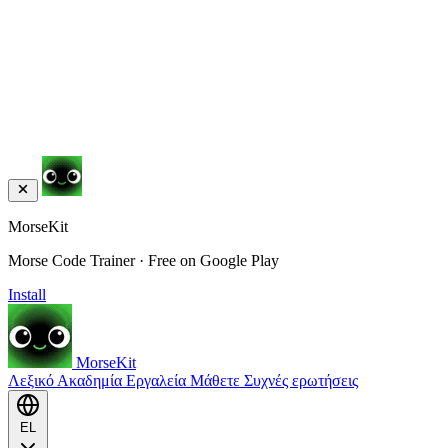
MorseKit
Morse Code Trainer · Free on Google Play
Install
MorseKit
Λεξικό
Ακαδημία
Εργαλεία
Μάθετε
Συχνές ερωτήσεις
EL