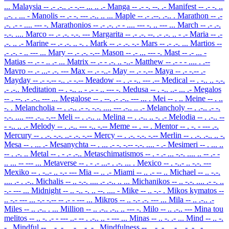
...
Malaysia
-- .- .-.. .- -.-- ... .. .-
Manga
-- .- -. --. .-
Manifest
-- .- -. ..
..-. . ... -
Manolis
-- .- -. --- .-.. .. ...
Maple
-- .- .--. .-.. .
Marathon
-- .-
.-. .- - .... --- -.
Marathonios
-- .- .-. .- - .... --- -. .. --- ...
March
-- .- .-.
-.-. ....
Marco
-- .- .-. -.-. ---
Margarita
-- .- .-. --. .- .-. .. - .-
Maria
-- .-
.-. .. .-
Marine
-- .- .-. .. -. .
Mark
-- .- .-. -.-
Mars
-- .- .-. ...
Martios
--
.- .-. - .. --- ...
Mary
-- .- .-. -.--
Mason
-- .- ... --- -.
Mast
-- .- ... -
Matias
-- .- - .. .- ...
Matrix
-- .- - .-. .. -..-
Matthew
-- .- - - .... . .--
Mavro
-- .- ...- .-. ---
Max
-- .- -..-
May
-- .- -.--
Maya
-- .- -.-- .-
Mayday
-- .- -.-- -.. .- -.--
Meadow
-- . .- -.. --- .--
Medical
-- . -.. .. -.-.
.- .-..
Meditation
-- . -.. .. - .- - .. --- -.
Medusa
-- . -.. ..- ... .-
Megalos
-- . --. .- .-.. --- ...
Megalose
-- . --. .- .-.. --- ... .
Mei
-- . ..
Meine
-- . ..
-. .
Melancholia
-- . .-.. .- -. -.-. .... --- .-.. .. .-
Melancholy
-- . .-.. .- -.
-.-. .... --- .-.. -.--
Meli
-- . .-.. ..
Melina
-- . .-.. .. -. .-
Melodia
-- . .-.. --
- -.. .. .-
Melody
-- . .-.. --- -.. -.--
Meme
-- . -- .
Mentor
-- . -. - --- .-.
Mercury
-- . .-. -.-. ..- .-. -.--
Mercy
-- . .-. -.-. -.--
Merlin
-- . .-. .-.. .. -.
Mesa
-- . ... .-
Mesanychta
-- . ... .- -. -.-- -.-. .... - .-
Mesimeri
-- . ... ..
-- . .-. ..
Metal
-- . - .- .-..
Metaschimatismos
-- . - .- ... -.-. .... .. -- .- -
.. ... -- --- ...
Metaverse
-- . - .- ...- . .-. ... .
Mexico
-- . -..- .. -.-. ---
Mexiko
-- . -..- .. -.- ---
Mia
-- .. .-
Miami
-- .. .- -- ..
Michael
-- .. -.-.
.... .- . .-..
Michalis
-- .. -.-. .... .- .-.. .. ...
Michanikos
-- .. -.-. .... .- -. ..
-.- --- ...
Midnight
-- .. -.. -. .. --. .... -
Mike
-- .. -.- .
Mikos kymatos
--
.. -.- --- ... -.- -.-- -- .- - --- ...
Mikros
-- .. -.- .-. --- ...
Mila
-- .. .-.. .-
Miles
-- .. .-.. . ...
Million
-- .. .-.. .-.. .. --- -.
Milo
-- .. .-.. ---
Mina tou
melitos
-- .. -. .- - --- ..- -- . .-.. .. - --- ...
Minas
-- .. -. .- ...
Mind
-- .. -.
-..
Mindful
-- .. -. -.. ..-. ..- .-..
Mindfulness
-- .. -. -.. ..-. ..- .-.. -. . ...