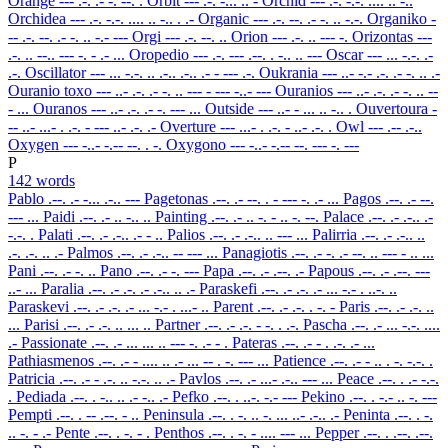
Orange
--- .-. .- -. --. .
Orbit
--- .-. -... .. -
Orchid
--- .-. -.-. .... .. -..
Orchidea
--- .-. -.-. .... .. -.. . .-
Organic
--- .-. --. .- -. .. -.-.
Organiko
-
-- .-. --. .- -. .. -.- ---
Orgi
--- .-. --. ..
Orion
--- .-. .. --- -.
Orizontas
---
.-. .. --.. --- -. - .- ...
Oropedio
--- .-. --- .--. . -.. .. ---
Oscar
--- ... -.-. .-
.-.
Oscillator
--- ... -.-. .. .-.. .-.. .- - --- .-.
Oukrania
--- ..- -.- .-. .- -. .. .-
Ouranio toxo
--- ..- .-. .- -. .. --- - --- -..- ---
Ouranios
--- ..- .-. .- -. .. --
- ...
Ouranos
--- ..- .-. .- -. --- ...
Outside
--- ..- - ... .. -.. .
Ouvertoura
-
-- ..- ...- . .-. - --- ..- .-. .-
Overture
--- ...- . .-. - ..- .-. .
Owl
--- .-- .-..
Oxygen
--- -..- -.-- --. . -.
Oxygono
--- -..- -.-- --. --- -. ---
P
142 words
Pablo
.--. .- -... .-.. ---
Pagetonas
.--. .- --. . - --- -. .- ...
Pagos
.--. .- --.
--- ...
Paidi
.--. .- .. -.. ..
Painting
.--. .- .. -. - .. -. --.
Palace
.--. .- .-.. .-
-.-. .
Palati
.--. .- .-.. .- - ..
Palios
.--. .- .-.. .. --- ...
Palirria
.--. .- .-.. ..
.-. .-. .. .-
Palmos
.--. .- .-.. -- --- ...
Panagiotis
.--. .- -. .- --. .. --- - .. ...
Pani
.--. .- -. ..
Pano
.--. .- -. ---
Papa
.--. .- .--. .-
Papous
.--. .- .--. ---
..- ...
Paralia
.--. .- .-. .- .-.. .. .-
Paraskefi
.--. .- .-. .- ... -.- . ..-. ..
Paraskevi
.--. .- .-. .- ... -.- . ...- ..
Parent
.--. .- .-. . -. -
Paris
.--. .- .-. ..
...
Parisi
.--. .- .-. .. ... ..
Partner
.--. .- .-. - -. . .-.
Pascha
.--. .- ... -.-. ....
.-
Passionate
.--. .- ... ... .. --- -. .- - .
Pateras
.--. .- - . .-. .- ...
Pathiasmenos
.--. .- - .... .. .- ... -- . -. --- ...
Patience
.--. .- - .. . -. -.-. .
Patricia
.--. .- - .-. .. -.-. .. .-
Pavlos
.--. .- ...- .-.. --- ...
Peace
.--. . .- -.-.
.
Pediada
.--. . -.. .. .- -.. .-
Pefko
.--. . ..-. -.- ---
Pekino
.--. . -.- .. -. ---
Pempti
.--. . -- .--. - ..
Peninsula
.--. . -. .. -. ... ..- .-.. .-
Peninta
.--. . -.
.. -. - .-
Pente
.--. . -. - .
Penthos
.--. . -. - .... --- ...
Pepper
.--. . .--. .--.