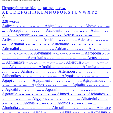
Περιηγηθείτε σε όλες τις κατηγορίες →
A
B
C
D
E
F
G
H
I
J
K
L
M
N
O
P
Q
R
S
T
U
V
W
X
Y
Z
A
228 words
Aaliyah
.- .- .-.. .. -.-- .- ....
Abigail
.- -... .. --. .- .. .-..
Above
.- -... ---
...- .
Accept
.- -.-. -.-. . .--. -
Accident
.- -.-. -.-. .. -.. . -. -
Achli
.- -.-.
.... .-.. ..
Acoustic
.- -.-. --- ..- ... - .. -.-.
Across
.- -.-. .-. --- ... ...
Activate
.- -.-. - .. ...- .- - .
Adelfi
.- -.. . .-.. ..-. ..
Adelfos
.- -.. . .-.. ..-.
--- ...
Admiral
.- -.. -- .. .-. .- .-..
Adrenaline
.- -.. .-. . -. .- .-.. .. -. .
Adrenalini
.- -.. .-. . -. .- .-.. .. -. ..
Adrian
.- -.. .-. .. .- -.
Adventurer
.-
-.. ...- . -. - ..- .-. . .-.
Adynamos
.- -.. -.-- -. .- -- --- ...
Aeroporia
.- . .-.
--- .--. --- .-. .. .-
Aeroskafos
.- . .-. --- ... -.- .- ..-. --- ...
Aetos
.- . - ---
...
Affirmative
.- ..-. ..-. .. .-. -- .- - .. ...- .
Afierousi
.- ..-. .. . .-. --- ..-
... ..
Afixi
.- ..-. .. -..- ..
Afroditi
.- ..-. .-. --- -.. .. - ..
Afstralia
.- ..-. ... -
.-. .- .-.. .. .-
Afstria
.- ..-. ... - .-. .. .-
Afternoon
.- ..-. - . .-. -. --- --- -.
Afthentikos
.- ..-. - .... . -. - .. -.- --- ...
Afypnisi
.- ..-. -.-- .--. -. .. ... ..
Agapi
.- --. .- .--. ..
Agapimeni
.- --. .- .--. .. -- . -. ..
Agapimenos
.- --.
.- .--. .. -- . -. --- ...
Agchos
.- --. -.-. .... --- ...
Agkalia
.- --. -.- .- .-.. ..
.-
Agkathi
.- --. -.- .- - .... ..
Agorafili
.- --. --- .-. .- ..-. .. .-.. ..
Agorafilo
.- --. --- .-. .- ..-. .. .-.. ---
Ahmed
.- .... -- . -..
Aichmiros
.- ..
-.-. .... -- .. .-. --- ...
Aigyptos
.- .. --. -.-- .--. - --- ...
Aikaterini
.- .. -.-
.- - . .-. .. -. ..
Aionas
.- .. --- -. .- ...
Aionios
.- .. --- -. .. --- ...
Aioniotita
.- .. --- -. .. --- - .. - .-
Aircraft
.- .. .-. -.-. .-. .- ..-. -
Airspace
.- .. .-. ... .--. .- -.-. .
Aisha
.- .. ... .... .-
Akira
.- -.- .. .-. .-
Akmasmo
.-