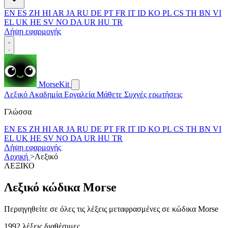
EN
ES
ZH
HI
AR
JA
RU
DE
PT
FR
IT
ID
KO
PL
CS
TH
BN
VI
EL
UK
HE
SV
NO
DA
UR
HU
TR
Λήψη εφαρμογής
MorseKit
Λεξικό
Ακαδημία
Εργαλεία
Μάθετε
Συχνές ερωτήσεις
Γλώσσα
EN
ES
ZH
HI
AR
JA
RU
DE
PT
FR
IT
ID
KO
PL
CS
TH
BN
VI
EL
UK
HE
SV
NO
DA
UR
HU
TR
Λήψη εφαρμογής
Αρχική
>
Λεξικό
ΛΕΞΙΚΟ
Λεξικό κώδικα Morse
Περιηγηθείτε σε όλες τις λέξεις μεταφρασμένες σε κώδικα Morse
1992 λέξεις διαθέσιμες