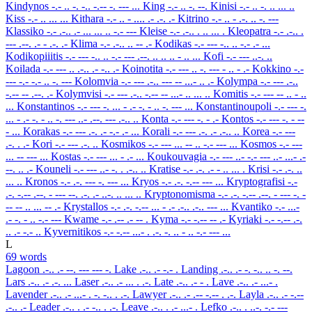
Kindynos
-.- .. -. -.. -.-- -. --- ...
King
-.- .. -. --.
Kinisi
-.- .. -. .. ... ..
Kiss
-.- .. ... ...
Kithara
-.- .. - .... .- .-. .-
Kitrino
-.- .. - .-. .. -. ---
Klassiko
-.- .-.. .- ... ... .. -.- ---
Kleise
-.- .-.. . .. ... .
Kleopatra
-.- .-.. .
--- .--. .- - .-. .-
Klima
-.- .-.. .. -- .-
Kodikas
-.- --- -.. .. -.- .- ...
Kodikopiiitis
-.- --- -.. .. -.- --- .--. .. .. .. - .. ...
Kofi
-.- --- ..-. ..
Koilada
-.- --- .. .-.. .- -.. .-
Koinotita
-.- --- .. -. --- - .. - .-
Kokkino
-.-
--- -.- -.- .. -. ---
Kolomvia
-.- --- .-.. --- -- ...- .. .-
Kolympa
-.- --- .-..
-.-- -- .--. .-
Kolymvisi
-.- --- .-.. -.-- -- ...- .. ... ..
Komitis
-.- --- -- .. - ..
...
Konstantinos
-.- --- -. ... - .- -. - .. -. --- ...
Konstantinoupoli
-.- --- -.
... - .- -. - .. -. --- ..- .--. --- .-.. ..
Konta
-.- --- -. - .-
Kontos
-.- --- -. - --
- ...
Korakas
-.- --- .-. .- -.- .- ...
Korali
-.- --- .-. .- .-.. ..
Korea
-.- ---
.-. . .-
Kori
-.- --- .-. ..
Kosmikos
-.- --- ... -- .. -.- --- ...
Kosmos
-.- ---
... -- --- ...
Kostas
-.- --- ... - .- ...
Koukouvagia
-.- --- ..- -.- --- ..- ...- .-
--. .. .-
Kouneli
-.- --- ..- -. . .-.. ..
Kratise
-.- .-. .- - .. ... .
Krisi
-.- .-. ..
... ..
Kronos
-.- .-. --- -. --- ...
Kryos
-.- .-. -.-- --- ...
Kryptografisi
-.-
.-. -.-- .--. - --- --. .-. .- ..-. .. ... ..
Kryptonomisma
-.- .-. -.-- .--. - --- -. -
-- -- .. ... -- .-
Krystallos
-.- .-. -.-- ... - .- .-.. .-.. --- ...
Kvantiko
-.- ...-
.- -. - .. -.- ---
Kwame
-.- .-- .- -- .
Kyma
-.- -.-- -- .-
Kyriaki
-.- -.-- .-.
.. .- -.- ..
Kyvernitikos
-.- -.-- ...- . .-. -. .. - .. -.- --- ...
L
69 words
Lagoon
.-.. .- --. --- --- -.
Lake
.-.. .- -.- .
Landing
.-.. .- -. -.. .. -. --.
Lars
.-.. .- .-. ...
Laser
.-.. .- ... . .-.
Late
.-.. .- - .
Lave
.-.. .- ...- .
Lavender
.-.. .- ...- . -. -.. . .-.
Lawyer
.-.. .- .-- -.-- . .-.
Layla
.-.. .- -.--
.-.. .-
Leader
.-.. . .- -.. . .-.
Leave
.-.. . .- ...- .
Lefko
.-.. . ..-. -.- ---