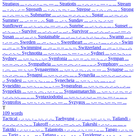
Stratigos
... - .-. .- - .. --. --- ...
Stratiotis
... - .-. .- - .. --- - .. ...
Stream
... - .-. . .- --
Strength
... - .-. . -. --. - ....
Strepse
... - .-. . .--. ... .
Strong
... - .-. --- -. --.
Submarine
... ..- -... -- .- .-. .. -. .
Sugar
... ..- --. .- .-.
Summer
... ..- -- -- . .-.
Sun
... ..- -.
Sunday
... ..- -. -.. .- -.--
Sunflower
... ..- -. ..-. .-.. --- .-- . .-.
Sunrise
... ..- -. .-. .. ... .
Sunset
...
..- -. ... . -
Survive
... ..- .-. ...- .. ...- .
Survivor
... ..- .-. ...- .. ...- --- .-.
Susan
... ..- ... .- -.
Sustainable
... ..- ... - .- .. -. .- -... .-.. .
Swamp
... .-
- .- -- .--.
Sweden
... .-- . -.. . -.
Sweetheart
... .-- . . - .... . .- .-. -
Swim
... .-- .. --
Swimming
... .-- .. -- -- .. -. --.
Switzerland
... .-- .. - --.. . .-.
.-.. .- -. -..
Sychnotita
... -.-- -.-. .... -. --- - .. - .-
Sydnei
... -.-- -.. -. . ..
Sydney
... -.-- -.. -. . -.--
Symfonia
... -.-- -- ..-. --- -. .. .-
Sympan
...
-.-- -- .--. .- -.
Sympatheia
... -.-- -- .--. .- - .... . .. .-
Symphony
... -.-- -
- .--. .... --- -. -.--
Synagermos
... -.-- -. .- --. . .-. -- --- ...
Synapse
... -.-
- -. .- .--. ... .
Synapsi
... -.-- -. .- .--. ... ..
Synavlia
... -.-- -. .- ...- .-.. ..
.-
Syndesi
... -.-- -. -.. . ... ..
Synecheia
... -.-- -. . -.-. .... . .. .-
Syneidito
... -.-- -. . .. -.. .. - ---
Syngrafeas
... -.-- -. --. .-. .- ..-. . .- ...
Synpektis
... -.-- -. .--. . -.- - .. ...
Syntagmatarchis
... -.-- -. - .- --. -- .-
- .- .-. -.-. .... .. ...
Syntaxiodotisi
... -.-- -. - .- -..- .. --- -.. --- - .. ... ..
Syntrofos
... -.-- -. - .-. --- ..-. --- ...
Syzygos
... -.-- --.. -.-- --. --- ...
T
109 words
Tactical
- .- -.-. - .. -.-. .- .-..
Taehyung
- .- . .... -.-- ..- -. --.
Tailandi
-
.- .. .-.. .- -. -.. ..
Takeoff
- .- -.- . --- ..-. ..-.
Takeshi
- .- -.- . ... .... ..
Taktiki
- .- -.- - .. -.- ..
Talantotis
- .- .-.. .- -. - --- - .. ...
Tango
- .- -. --.
---
Tariq
- .- .-. .. --.-
Tatiana
- .- - .. .- -. .-
Taxidepse
- .- -..- .. -.. . .--.