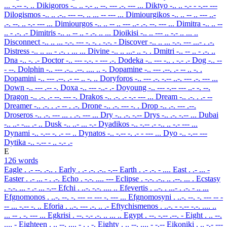
... -.-- -. ..
Dikigoros
-.. .. -.- .. --. --- .-. --- ...
Diktyo
-.. .. -.- - -.-- ---
Dilogismos
-.. .. .-.. --- --. .. ... -- --- ...
Dimiourgikos
-.. .. -- .. --- ..-
.-. --. .. -.- --- ...
Dimiourgos
-.. .. -- .. --- ..- .-. --. --- ...
Dimitra
-.. .. --
.. - .-. .-
Dimitris
-.. .. -- .. - .-. .. ...
Dioikisi
-.. .. --- .. -.- .. ... ..
Disconnect
-.. .. ... -.-. --- -. -. . -.-. -
Discover
-.. .. ... -.-. --- ...- . .-.
Distress
-.. .. ... - .-. . ... ...
Divine
-.. .. ...- .. -. .
Dmitri
-.. -- .. - .-. ..
Dna
-.. -. .-
Doctor
-.. --- -.-. - --- .-.
Dodeka
-.. --- -.. . -.- .-
Dog
-.. --
- --.
Dolphin
-.. --- .-.. .--. .... .. -.
Dopamine
-.. --- .--. .- -- .. -. .
Dopamini
-.. --- .--. .- -- .. -. ..
Doryforos
-.. --- .-. -.-- ..-. --- .-. --- ...
Down
-.. --- .-- -.
Doxa
-.. --- -..- .-
Doyoung
-.. --- -.-- --- ..- -. --.
Dragon
-.. .-. .- --. --- -.
Drakos
-.. .-. .- -.- --- ...
Dream
-.. .-. . .- --
Dreamer
-.. .-. . .- -- . .-.
Drone
-.. .-. --- -. .
Drop
-.. .-. --- .--.
Droseros
-.. .-. --- ... . .-. --- ...
Dry
-.. .-. -.--
Drys
-.. .-. -.-- ...
Dubai
-.. ..- -... .- ..
Dusk
-.. ..- ... -.-
Dyadikos
-.. -.-- .- -.. .. -.- --- ...
Dynami
-.. -.-- -. .- -- ..
Dynatos
-.. -.-- -. .- - --- ...
Dyo
-.. -.-- ---
Dytika
-.. -.-- - .. -.- .-
E
126 words
Eagle
. .- --. .-.. .
Early
. .- .-. .-.. -.--
Earth
. .- .-. - ....
East
. .- ... -
Easter
. .- ... - . .-.
Echo
. -.-. .... ---
Eclipse
. -.-. .-.. .. .--. ... .
Ecstasy
. -.-. ... - .- ... -.--
Efchi
. ..-. -.-. .... ..
Efevertis
. ..-. . ...- . .-. - .. ...
Efgnomonos
. ..-. --. -. --- -- --- -. --- ...
Efgnomosyni
. ..-. --. -. --- -- -
-- ... -.-- -. ..
Eforia
. ..-. --- .-. .. .-
Eftychismenos
. ..-. - -.-- -.-. .... ..
... -- . -. --- ...
Egkrisi
. --. -.- .-. .. ... ..
Egypt
. --. -.-- .--. -
Eight
. .. --.
.... -
Eighteen
. .. --. .... - . . -.
Eighty
. .. --. .... - -.--
Eikoniki
. .. -.- ---