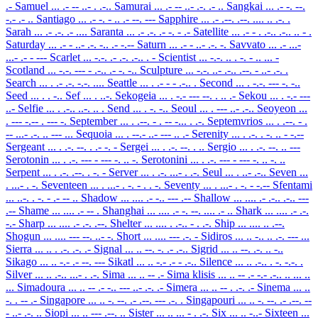
.-
Samuel
... .- -- ..- . .-..
Samurai
... .- -- ..- .-. .- ..
Sangkai
... .- -. --.
-.- .- ..
Santiago
... .- -. - .. .- --. ---
Sapphire
... .- .--. .--. .... .. .-. .
Sarah
... .- .-. .- ....
Saranta
... .- .-. .- -. - .-
Satellite
... .- - . .-.. .-.. .. - .
Saturday
... .- - ..- .-. -.. .- -.--
Saturn
... .- - ..- .-. -.
Savvato
... .- ...-
...- .- - ---
Scarlet
... -.-. .- .-. .-.. . -
Scientist
... -.-. .. . -. - .. ... -
Scotland
... -.-. --- - .-.. .- -. -..
Sculpture
... -.-. ..- .-.. .--. - ..- .-. .
Search
... . .- .-. -.-. ....
Seattle
... . .- - - .-.. .
Second
... . -.-. --- -. -..
Seed
... . . -..
Sef
... . ..-.
Sekogeia
... . -.- --- --. . .. .-
Sekou
... . -.- ---
..-
Selfie
... . .-.. ..-. .. .
Send
... . -. -..
Seoul
... . --- ..- .-..
Seoyeon
...
. --- -.-- . --- -.
September
... . .--. - . -- -... . .-.
Septemvrios
... . .--. - .
-- ...- .-. .. --- ...
Sequoia
... . --.- ..- --- .. .-
Serenity
... . .-. . -. .. - -.--
Sergeant
... . .-. --. . .- -. -
Sergei
... . .-. --. . ..
Sergio
... . .-. --. .. ---
Serotonin
... . .-. --- - --- -. .. -.
Serotonini
... . .-. --- - --- -. .. -. ..
Serpent
... . .-. .--. . -. -
Server
... . .-. ...- . .-.
Seul
... . ..- .-..
Seven
...
. ...- . -.
Seventeen
... . ...- . -. - . . -.
Seventy
... . ...- . -. - -.--
Sfentami
... ..-. . -. - .- -- ..
Shadow
... .... .- -.. --- .--
Shallow
... .... .- .-.. .-.. ---
.--
Shame
... .... .- -- .
Shanghai
... .... .- -. --. .... .- ..
Shark
... .... .- .-.
-.-
Sharp
... .... .- .-. .--.
Shelter
... .... . .-.. - . .-.
Ship
... .... .. .--.
Shogun
... .... --- --. ..- -.
Short
... .... --- .-. -
Sidiros
... .. -.. .. .-. --- ...
Sierra
... .. . .-. .-. .-
Signal
... .. --. -. .- .-..
Sigrid
... .. --. .-. .. -..
Sikago
... .. -.- .- --. ---
Sikatl
... .. -.- .- - .-..
Silence
... .. .-.. . -. -.-. .
Silver
... .. .-.. ...- . .-.
Sima
... .. -- .-
Sima klisis
... .. -- .- -.- .-.. .. ... ..
...
Simadoura
... .. -- .- -.. --- ..- .-. .-
Simera
... .. -- . .-. .-
Sinema
... ..
-. . -- .-
Singapore
... .. -. --. .- .--. --- .-. .
Singapouri
... .. -. --. .- .--. --
- ..- .-. ..
Siopi
... .. --- .--. ..
Sister
... .. ... - . .-.
Six
... .. -..-
Sixteen
...