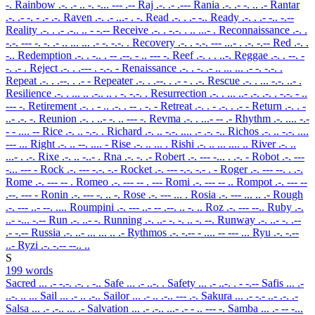
-.
Rainbow
.-. .- .. -. -... --- .--
Raj
.-. .- .---
Rania
.-. .- -. .. .-
Rantar
.-. .- -. - .- .-.
Raven
.-. .- ...- . -.
Read
.-. . .- -..
Ready
.-. . .- -.. -.--
Reality
.-. . .- .-.. .. - -.--
Receive
.-. . -.-. . .. ...- .
Reconnaissance
.-. .
-.-. --- -. -. .- .. ... ... .- -. -.-. .
Recovery
.-. . -.-. --- ...- . .-. -.--
Red
.-. .
-..
Redemption
.-. . -.. . -- .--. - .. --- -.
Reef
.-. . . ..-.
Reggae
.-. . --. -
-. .- .
Reject
.-. . .--- . -.-. -
Renaissance
.-. . -. .- .. ... ... .- -. -.-. .
Repeat
.-. . .--. . .- -
Repeater
.-. . .--. . .- - . .-.
Rescue
.-. . ... -.-. ..- .
Resilience
.-. . ... .. .-.. .. . -. -.-. .
Resurrection
.-. . ... ..- .-. .-. . -.-. - ..
--- -.
Retirement
.-. . - .. .-. . -- . -. -
Retreat
.-. . - .-. . .- -
Return
.-. . -
..- .-. -.
Reunion
.-. . ..- -. .. --- -.
Revma
.-. . ...- -- .-
Rhythm
.-. .... -.-
- - .... --
Rice
.-. .. -.-. .
Richard
.-. .. -.-. .... .- .-. -..
Richos
.-. .. -.-. ....
--- ...
Right
.-. .. --. .... -
Rise
.-. .. ... .
Rishi
.-. .. ... .... ..
River
.-. ..
...- . .-.
Rixe
.-. .. -..- .
Rna
.-. -. .-
Robert
.-. --- -... . .-. -
Robot
.-. ---
-... --- -
Rock
.-. --- -.-. -.-
Rocket
.-. --- -.-. -.- . -
Roger
.-. --- --. . .-.
Rome
.-. --- -- .
Romeo
.-. --- -- . ---
Romi
.-. --- -- ..
Rompot
.-. --- --
.--. --- -
Ronin
.-. --- -. .. -.
Rose
.-. --- ... .
Rosia
.-. --- ... .. .-
Rough
.-. --- ..- --. ....
Roumpini
.-. --- ..- -- .--. .. -. ..
Roz
.-. --- --..
Ruby
.-.
..- -... -.--
Run
.-. ..- -.
Running
.-. ..- -. -. .. -. --.
Runway
.-. ..- -. .--
.- -.--
Russia
.-. ..- ... ... .. .-
Rythmos
.-. -.-- - .... -- --- ...
Ryu
.-. -.--
..-
Ryzi
.-. -.-- --.. ..
S
199 words
Sacred
... .- -.-. .-. . -..
Safe
... .- ..-. .
Safety
... .- ..-. . - -.--
Safis
... .-
..-. .. ...
Sail
... .- .. .-..
Sailor
... .- .. .-.. --- .-.
Sakura
... .- -.- ..- .-. .-
Salsa
... .- .-.. ... .-
Salvation
... .- .-.. ...- .- - .. --- -.
Samba
... .- -- -...