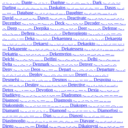
.- -. .. . .-..
Dante
-.. .- -. - .
Daphne
-.. .- .--. .... -. .
Dark
-.. .- .-. -.-
Darling
-.. .- .-. .-.. .. -. --.
Daskalos
-.. .- ... -.- .- .-.. --- ...
Dasos
-.. .-
... --- ...
Database
-.. .- - .- -... .- ... .
Daughter
-.. .- ..- --. .... - . .-.
David
-.. .- ...- .. -..
Dawn
-.. .- .-- -.
Deactivate
-.. . .- -.-. - .. ...- .- - .
December
-.. . -.-. . -- -... . .-.
Deck
-.. . -.-. -.-
Decoder
-.. . -.-. --- -.. .
.-.
Deep
-.. . . .--.
Deepika
-.. . . .--. .. -.- .-
Deer
-.. . . .-.
Defense
-.. .
..-. . -. ... .
Deftera
-.. . ..-. - . .-. .-
Defteroplepto
-.. . ..-. - . .-. --- .--.
.-.. . .--. - ---
Deka
-.. . -.- .-
Dekaennea
-.. . -.- .- . -. -. . .-
Dekaepta
-.. . -.- .- . .--. - .-
Dekaexi
-.. . -.- .- . -..- ..
Dekaokto
-.. . -.- .- --- -.- -
---
Dekapente
-.. . -.- .- .--. . -. - .
Dekatessera
-.. . -.- .- - . ... ... . .-. .-
Dekatria
-.. . -.- .- - .-. .. .-
Dekemvrios
-.. . -.- . -- ...- .-. .. --- ...
Delchi
-.. . .-.. -.-. .... ..
Delfini
-.. . .-.. ..-. .. -. ..
Delhi
-.. . .-.. .... ..
Delta
-.. . .-.. - .-
Denmark
-.. . -. -- .- .-. -.-
Denver
-.. . -. ...- . .-.
Deny
-.. . -. -.--
Deos
-.. . --- ...
Depart
-.. . .--. .- .-. -
Departure
-.. . .-
-. .- .-. - ..- .-. .
Deploy
-.. . .--. .-.. --- -.--
Desert
-.. . ... . .-. -
Desmefsi
-.. . ... -- . ..-. ... ..
Desmos
-.. . ... -- --- ...
Despoina
-.. . ...
.--. --- .. -. .-
Destiny
-.. . ... - .. -. -.--
Detective
-.. . - . -.-. - .. ...- .
Detox
-.. . - --- -..-
Devotion
-.. . ...- --- - .. --- -.
Dexia
-.. . -..- .. .-
Diadiktyo
-.. .. .- -.. .. -.- - -.-- ---
Diadromos
-.. .. .- -.. .-. --- -- --- ...
Diagnosi
-.. .. .- --. -. --- ... ..
Diagnosis
-.. .. .- --. -. --- ... .. ...
Diakomistis
-.. .. .- -.- --- -- .. ... - .. ...
Diakopes
-.. .. .- -.- --- .--. . ...
Diamanti
-.. .. .- -- .- -. - ..
Diamond
-.. .. .- -- --- -. -..
Diamorfosi
-..
.. .- -- --- .-. ..-. --- ... ..
Dias
-.. .. .- ...
Diasosi
-.. .. .- ... --- ... ..
Diastimoplio
-.. .. .- ... - .. -- --- .--. .-.. .. ---
Diavase
-.. .. .- ...- .- ... .
Diego
-.. .. . --. ---
Digital
-.. .. --. .. - .- .-..
Dikaiosyni
-.. .. -.- .- .. ---