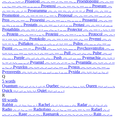
.--. .-. .. -.-- .-
Proagogi
.--. .-. --- .- --. --- --. ..
Proeidopoiisi
.--. .-. ---
. .. -.. --- .--. --- .. .. ... ..
Prognosi
.--. .-. --- --. -. --- ... ..
Program
.--.
.-. --- --. .-. .- --
Programma
.--. .-. --- --. .-. .- -- -- .-
Proi
.--. .-. --- ..
Promotion
.--. .-. --- -- --- - .. --- -.
Proposal
.--. .-. --- .--. --- ... .- .-..
Pros
.--. .-. --- ...
Prosegisi
.--. .-. --- ... . --. .. ... ..
Prosgeisi
.--. .-. ---
... --. . .. ... ..
Prostatis
.--. .-. --- ... - .- - .. ...
Protasi
.--. .-. --- - .- ... ..
Protathlitis
.--. .-. --- - .- - .... .-.. .. - .. ...
Protector
.--. .-. --- - . -.-. - ---
.-.
Protein
.--. .-. --- - . .. -.
Proteini
.--. .-. --- - . .. -. ..
Protocol
.--. .-. -
-- - --- -.-. --- .-..
Protokolo
.--. .-. --- - --- -.- --- .-.. ---
Prymni
.--. .-.
-.-- -- -. ..
Psifiakos
.--. ... .. ..-. .. .- -.- --- ...
Psilos
.--. ... .. .-.. --- ...
Psomi
.--. ... --- -- ..
Psychi
.--. ... -.-- -.-. .... ..
Psychosyntrofos
.--. ...
-.-- -.-. .... --- ... -.-- -. - .-. --- ..-. --- ...
Pull
.--. ..- .-.. .-..
Pulse
.--. ..-
.-.. ... .
Purple
.--. ..- .-. .--. .-.. .
Push
.--. ..- ... ....
Pygmachia
.--. -.-- -
-. -- .- -.-. .... .. .-
Pyramid
.--. -.-- .-. .- -- .. -..
Pyramida
.--. -.-- .-. .- --
.. -.. .-
Pyravlos
.--. -.-- .-. .- ...- .-.. --- ...
Pyrgos
.--. -.-- .-. --. --- ...
Pyrosvestis
.--. -.-- .-. --- ... ...- . ... - .. ...
Pyxida
.--. -.-- -..- .. -.. .-
Q
5 words
Quantum
--.- ..- .- -. - ..- --
Quebec
--.- ..- . -... . -.-.
Queen
--.- ..- . . -.
Quick
--.- ..- .. -.-. -.-
Quiet
--.- ..- .. . -
R
69 words
Rabbit
.-. .- -... -... .. -
Rachel
.-. .- -.-. .... . .-..
Radar
.-. .- -.. .- .-.
Radio
.-. .- -.. .. ---
Radiofono
.-. .- -.. .. --- ..-. --- -. ---
Rafael
.-. .-
..-. .- . .-..
Rage
.-. .- --. .
Ragnarok
.-. .- --. -. .- .-. --- -.-
Rain
.-. .- ..