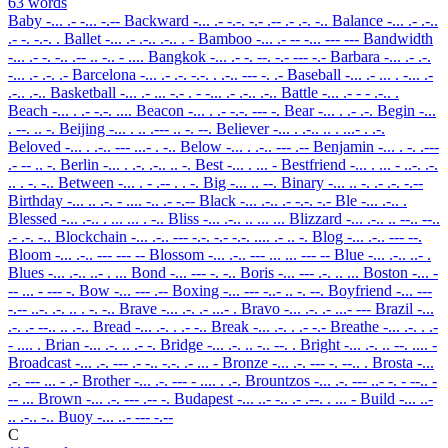
63 words
Baby
-... .- -... -.--
Backward
-... .- -.-. -.- .-- .- .-. -..
Balance
-... .- .-..
.- -. -.-. .
Ballet
-... .- .-.. .-.. . -
Bamboo
-... .- -- -... --- ---
Bandwidth
-... .- -. -.. .-- .. -.. - ....
Bangkok
-... .- -. --. -.- --- -.-
Barbara
-... .- .-.
-... .- .-. .-
Barcelona
-... .- .-. -.-. . .-.. --- -. .-
Baseball
-... .- ... . -... .-
.-.. .-..
Basketball
-... .- ... -.- . - -... .- .-.. .-..
Battle
-... .- - - .-.. .
Beach
-... . .- -.-. ....
Beacon
-... . .- -.-. --- -.
Bear
-... . .- .-.
Begin
-...
. --. .. -.
Beijing
-... . .. .--- .. -. --.
Believer
-... . .-.. .. . ...- . .-.
Beloved
-... . .-.. --- ...- . -..
Below
-... . .-.. --- .--
Benjamin
-... . -. .---
.- -- .. -.
Berlin
-... . .-. .-.. .. -.
Best
-... . ... -
Bestfriend
-... . ... - ..-. .-.
.. . -. -..
Between
-... . - .-- . . -.
Big
-... .. --.
Binary
-... .. -. .- .-. -.--
Birthday
-... .. .-. - .... -.. .- -.--
Black
-... .-.. .- -.-. -.-
Ble
-... .-.. .
Blessed
-... .-.. . ... ... . -..
Bliss
-... .-.. .. ... ...
Blizzard
-... .-.. .. --.. --..
.- .-. -..
Blockchain
-... .-.. --- -.-. -.- -.-. .... .- .. -.
Blog
-... .-.. --- --.
Bloom
-... .-.. --- --- --
Blossom
-... .-.. --- ... ... --- --
Blue
-... .-.. ..- .
Blues
-... .-.. ..- . ...
Bond
-... --- -. -..
Boris
-... --- .-. .. ...
Boston
-... -
-- ... - --- -.
Bow
-... --- .--
Boxing
-... --- -..- .. -. --.
Boyfriend
-... ---
-.-- ..-. .-. .. . -. -..
Brave
-... .-. .- ...- .
Bravo
-... .-. .- ...- ---
Brazil
-...
.-. .- --.. .. .-..
Bread
-... .-. . .- -..
Break
-... .-. . .- -.-
Breathe
-... .-. . .-
- .... .
Brian
-... .-. .. .- -.
Bridge
-... .-. .. -.. --. .
Bright
-... .-. .. --. .... -
Broadcast
-... .-. --- .- -.. -.-. .- ... -
Bronze
-... .-. --- -. --.. .
Brosta
-...
.-. --- ... - .-
Brother
-... .-. --- - .... . .-.
Brountzos
-... .-. --- ..- -. - --.. -
-- ...
Brown
-... .-. --- .-- -.
Budapest
-... ..- -.. .- .--. . ... -
Build
-... ..-
.. .-.. -..
Buoy
-... ..- --- -.--
C