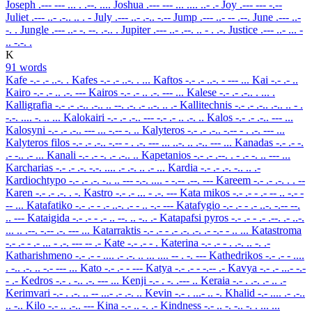
Joseph
.--- --- ... . .--. ....
Joshua
.--- --- ... .... ..- .-
Joy
.--- --- -.--
Juliet
.--- ..- .-.. .. . -
July
.--- ..- .-.. -.--
Jump
.--- ..- -- .--.
June
.--- ..-
-. .
Jungle
.--- ..- -. --. .-.. .
Jupiter
.--- ..- .--. .. - . .-.
Justice
.--- ..- ... -
.. -.-. .
K
91 words
Kafe
-.- .- ..-. .
Kafes
-.- .- ..-. . ...
Kaftos
-.- .- ..-. - --- ...
Kai
-.- .- ..
Kairo
-.- .- .. .-. ---
Kairos
-.- .- .. .-. --- ...
Kalese
-.- .- .-.. . ... .
Kalligrafia
-.- .- .-.. .-.. .. --. .-. .- ..-. .. .-
Kallitechnis
-.- .- .-.. .-.. .. - .
-.-. .... -. .. ...
Kalokairi
-.- .- .-.. --- -.- .- .. .-. ..
Kalos
-.- .- .-.. --- ...
Kalosyni
-.- .- .-.. --- ... -.-- -. ..
Kalyteros
-.- .- .-.. -.-- - . .-. --- ...
Kalyteros filos
-.- .- .-.. -.-- - . .-. --- ... ..-. .. .-.. --- ...
Kanadas
-.- .- -.
.- -.. .- ...
Kanali
-.- .- -. .- .-.. ..
Kapetanios
-.- .- .--. . - .- -. .. --- ...
Karcharias
-.- .- .-. -.-. .... .- .-. .. .- ...
Kardia
-.- .- .-. -.. .. .-
Kardiochtypo
-.- .- .-. -.. .. --- -.-. .... - -.-- .--. ---
Kareem
-.- .- .-. . . --
Karen
-.- .- .-. . -.
Kastro
-.- .- ... - .-. ---
Kata mikos
-.- .- - .- -- .. -.- -
-- ...
Katafatiko
-.- .- - .- ..-. .- - .. -.- ---
Katafygio
-.- .- - .- ..-. -.-- --.
.. ---
Kataigida
-.- .- - .- .. --. .. -.. .-
Katapafsi pyros
-.- .- - .- .--. .- ..-.
... .. .--. -.-- .-. --- ...
Katarraktis
-.- .- - .- .-. .-. .- -.- - .. ...
Katastroma
-.- .- - .- ... - .-. --- -- .-
Kate
-.- .- - .
Katerina
-.- .- - . .-. .. -. .-
Katharishmeno
-.- .- - .... .- .-. .. ... .... -- . -. ---
Kathedrikos
-.- .- - ....
. -.. .-. .. -.- --- ...
Kato
-.- .- - ---
Katya
-.- .- - -.-- .-
Kavya
-.- .- ...- -.-
- .-
Kedros
-.- . -.. .-. --- ...
Kenji
-.- . -. .--- ..
Keraia
-.- . .-. .- .. .-
Kerimvari
-.- . .-. .. -- ...- .- .-. ..
Kevin
-.- . ...- .. -.
Khalid
-.- .... .- .-..
.. -..
Kilo
-.- .. .-.. ---
Kina
-.- .. -. .-
Kindness
-.- .. -. -.. -. . ... ...