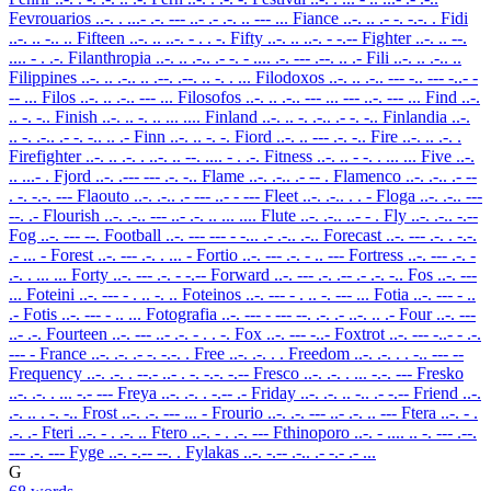
Fevrouarios
..-. . ...- .-. --- ..- .- .-. .. --- ...
Fiance
..-. .. .- -. -.-. .
Fidi
..-. .. -.. ..
Fifteen
..-. .. ..-. - . . -.
Fifty
..-. .. ..-. - -.--
Fighter
..-. .. --.
.... - . .-.
Filanthropia
..-. .. .-.. .- -. - .... .-. --- .--. .. .-
Fili
..-. .. .-.. ..
Filippines
..-. .. .-.. .. .--. .--. .. -. . ...
Filodoxos
..-. .. .-.. --- -.. --- -..- -
-- ...
Filos
..-. .. .-.. --- ...
Filosofos
..-. .. .-.. --- ... --- ..-. --- ...
Find
..-.
.. -. -..
Finish
..-. .. -. .. ... ....
Finland
..-. .. -. .-.. .- -. -..
Finlandia
..-.
.. -. .-.. .- -. -.. .. .-
Finn
..-. .. -. -.
Fiord
..-. .. --- .-. -..
Fire
..-. .. .-. .
Firefighter
..-. .. .-. . ..-. .. --. .... - . .-.
Fitness
..-. .. - -. . ... ...
Five
..-.
.. ...- .
Fjord
..-. .--- --- .-. -..
Flame
..-. .-.. .- -- .
Flamenco
..-. .-.. .- --
. -. -.-. ---
Flaouto
..-. .-.. .- --- ..- - ---
Fleet
..-. .-.. . . -
Floga
..-. .-.. ---
--. .-
Flourish
..-. .-.. --- ..- .-. .. ... ....
Flute
..-. .-.. ..- - .
Fly
..-. .-.. -.--
Fog
..-. --- --.
Football
..-. --- --- - -... .- .-.. .-..
Forecast
..-. --- .-. . -.-.
.- ... -
Forest
..-. --- .-. . ... -
Fortio
..-. --- .-. - .. ---
Fortress
..-. --- .-. -
.-. . ... ...
Forty
..-. --- .-. - -.--
Forward
..-. --- .-. .-- .- .-. -..
Fos
..-. ---
...
Foteini
..-. --- - . .. -. ..
Foteinos
..-. --- - . .. -. --- ...
Fotia
..-. --- - ..
.-
Fotis
..-. --- - .. ...
Fotografia
..-. --- - --- --. .-. .- ..-. .. .-
Four
..-. ---
..- .-.
Fourteen
..-. --- ..- .-. - . . -.
Fox
..-. --- -..-
Foxtrot
..-. --- -..- - .-.
--- -
France
..-. .-. .- -. -.-. .
Free
..-. .-. . .
Freedom
..-. .-. . . -.. --- --
Frequency
..-. .-. . --.- ..- . -. -.-. -.--
Fresco
..-. .-. . ... -.-. ---
Fresko
..-. .-. . ... -.- ---
Freya
..-. .-. . -.-- .-
Friday
..-. .-. .. -.. .- -.--
Friend
..-.
.-. .. . -. -..
Frost
..-. .-. --- ... -
Frourio
..-. .-. --- ..- .-. .. ---
Ftera
..-. - .
.-. .-
Fteri
..-. - . .-. ..
Ftero
..-. - . .-. ---
Fthinoporo
..-. - .... .. -. --- .--.
--- .-. ---
Fyge
..-. -.-- --. .
Fylakas
..-. -.-- .-.. .- -.- .- ...
G