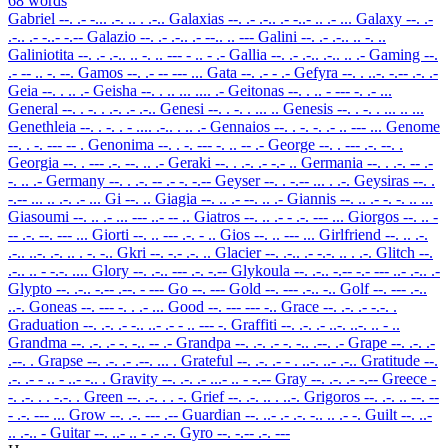
68 words
Gabriel
--. .- -... .-. .. . .-..
Galaxias
--. .- .-.. .- -..- .. .- ...
Galaxy
--. .-
.-.. .- -..- -.--
Galazio
--. .- .-.. .- --.. .. ---
Galini
--. .- .-.. .. -. ..
Galiniotita
--. .- .-.. .. -. .. --- - .. - .-
Gallia
--. .- .-.. .-.. .. .-
Gaming
--.
.- -- .. -. --.
Gamos
--. .- -- --- ...
Gata
--. .- - .-
Gefyra
--. . ..-. -.-- .-. .-
Geia
--. . .. .-
Geisha
--. . .. ... .... .-
Geitonas
--. . .. - --- -. .- ...
General
--. . -. . .-. .- .-..
Genesi
--. . -. . ... ..
Genesis
--. . -. . ... .. ...
Genethleia
--. . -. . - .... .-.. . .. .-
Gennaios
--. . -. -. .- .. --- ...
Genome
--. . -. --- -- .
Genonima
--. . -. --- -. .. -- .-
George
--. . --- .-. --. .
Georgia
--. . --- .-. --. .. .-
Geraki
--. . .-. .- -.- ..
Germania
--. . .-. -- .-
-. .. .-
Germany
--. . .-. -- .- -. -.--
Geyser
--. . -.-- ... . .-.
Geysiras
--. .
-.-- ... .. .-. .- ...
Gi
--. ..
Giagia
--. .. .- --. .. .-
Giannis
--. .. .- -. -. .. ...
Giasoumi
--. .. .- ... --- ..- -- ..
Giatros
--. .. .- - .-. --- ...
Giorgos
--. .. -
-- .-. --. --- ...
Giorti
--. .. --- .-. - ..
Gios
--. .. --- ...
Girlfriend
--. .. .-.
.-.. ..-. .-. .. . -. -..
Gkri
--. -.- .-. ..
Glacier
--. .-.. .- -.-. .. . .-.
Glitch
--.
.-.. .. - -.-. ....
Glory
--. .-.. --- .-. -.--
Glykoula
--. .-.. -.-- -.- --- ..- .-.. .-
Glypto
--. .-.. -.-- .--. - ---
Go
--. ---
Gold
--. --- .-.. -..
Golf
--. --- .-..
..-.
Goneas
--. --- -. . .- ...
Good
--. --- --- -..
Grace
--. .-. .- -.-. .
Graduation
--. .-. .- -.. ..- .- - .. --- -.
Graffiti
--. .-. .- ..-. ..-. .. - ..
Grandma
--. .-. .- -. -.. -- .-
Grandpa
--. .-. .- -. -.. .--. .-
Grape
--. .-. .-
.--. .
Grapse
--. .-. .- .--. ... .
Grateful
--. .-. .- - . ..-. ..- .-..
Gratitude
--.
.-. .- - .. - ..- -.. .
Gravity
--. .-. .- ...- .. - -.--
Gray
--. .-. .- -.--
Greece
-
-. .-. . . -.-. .
Green
--. .-. . . -.
Grief
--. .-. .. . ..-.
Grigoros
--. .-. .. --. --
- .-. --- ...
Grow
--. .-. --- .--
Guardian
--. ..- .- .-. -.. .. .- -.
Guilt
--. ..-
.. .-.. -
Guitar
--. ..- .. - .- .-.
Gyro
--. -.-- .-. ---