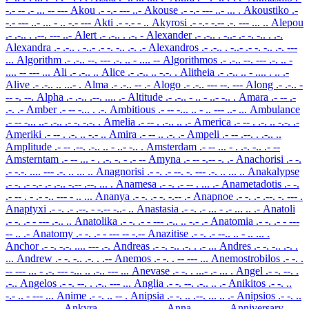
-.- -- .- ... -- ---
Akou
.- -.- --- ..-
Akouse
.- -.- --- ..- ... .
Akoustiko
.-
-.- --- ..- ... - .. -.- ---
Akti
.- -.- - ..
Akyrosi
.- -.- -.-- .-. --- ... ..
Alepou
.- .-.. . .--. --- ..-
Alert
.- .-.. . .-. -
Alexander
.- .-.. . -..- .- -. -.. . .-.
Alexandra
.- .-.. . -..- .- -. -.. .-. .-
Alexandros
.- .-.. . -..- .- -. -.. .-. ---
...
Algorithm
.- .-.. --. --- .-. .. - .... --
Algorithmos
.- .-.. --. --- .-. .. -
.... -- --- ...
Ali
.- .-.. ..
Alice
.- .-.. .. -.-. .
Alitheia
.- .-.. .. - .... . .. .-
Alive
.- .-.. .. ...- .
Alma
.- .-.. -- .-
Alogo
.- .-.. --- --. ---
Along
.- .-.. -
-- -. --.
Alpha
.- .-.. .--. .... .-
Altitude
.- .-.. - .. - ..- -.. .
Amara
.- -- .-
.-. .-
Amber
.- -- -... . .-.
Ambitious
.- -- -... .. - .. --- ..- ...
Ambulance
.- -- -... ..- .-.. .- -. -.-. .
Amelia
.- -- . .-.. .. .-
America
.- -- . .-. .. -.-. .-
Ameriki
.- -- . .-. .. -.- ..
Amira
.- -- .. .-. .-
Ampeli
.- -- .--. . .-.. ..
Amplitude
.- -- .--. .-.. .. - ..- -.. .
Amsterdam
.- -- ... - . .-. -.. .- --
Amsterntam
.- -- ... - . .-. -. - .- --
Amyna
.- -- -.-- -. .-
Anachorisi
.- -.
.- -.-. .... --- .-. .. ... ..
Anagnorisi
.- -. .- --. -. --- .-. .. ... ..
Anakalypse
.- -. .- -.- .- .-.. -.-- .--. ... .
Anamesa
.- -. .- -- . ... .-
Anametadotis
.- -.
.- -- . - .- -.. --- - .. ...
Ananya
.- -. .- -. -.-- .-
Anapnoe
.- -. .- .--. -. --- .
Anaptyxi
.- -. .- .--. - -.-- -..- ..
Anastasia
.- -. .- ... - .- ... .. .-
Anatoli
.- -. .- - --- .-.. ..
Anatolika
.- -. .- - --- .-.. .. -.- .-
Anatomia
.- -. .- - ---
-- .. .-
Anatomy
.- -. .- - --- -- -.--
Anazitise
.- -. .- --.. .. - .. ... .
Anchor
.- -. -.-. .... --- .-.
Andreas
.- -. -.. .-. . .- ...
Andres
.- -. -.. .-. .
...
Andrew
.- -. -.. .-. . .--
Anemos
.- -. . -- --- ...
Anemostrobilos
.- -. .
-- --- ... - .-. --- -... .. .-.. --- ...
Anevase
.- -. . ...- .- ... .
Angel
.- -. --. .
.-..
Angelos
.- -. --. . .-.. --- ...
Anglia
.- -. --. .-.. .. .-
Anikitos
.- -. ..
-.- .. - --- ...
Anime
.- -. .. -- .
Anipsia
.- -. .. .--. ... .. .-
Anipsios
.- -. ..
.--. ... .. --- ...
Ankyra
.- -. -.- -.-- .-. .-
Anna
.- -. -. .-
Anniversary
.- -.