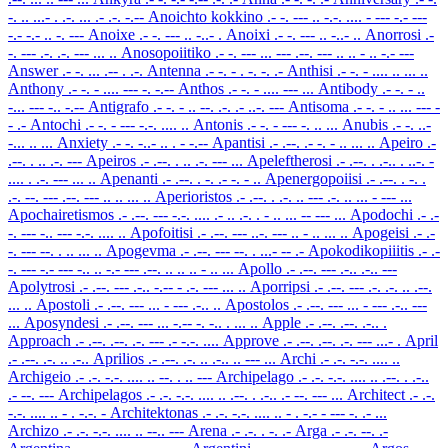
-. .. ...- . .-. ... .- .-. -.--
Anoichto kokkino
.- -. --- .. -.-. .... - --- -.- ---
-.- -.- .. -. ---
Anoixe
.- -. --- .. -..- .
Anoixi
.- -. --- .. -..- ..
Anorrosi
.-
-. --- .-. .-. --- ... ..
Anosopoiitiko
.- -. --- ... --- .--. --- .. .. - .. -.- ---
Answer
.- -. ... .-- . .-.
Antenna
.- -. - . -. -. .-
Anthisi
.- -. - .... .. ... ..
Anthony
.- -. - .... --- -. -.--
Anthos
.- -. - .... --- ...
Antibody
.- -. - ..
-... --- -.. -.--
Antigrafo
.- -. - .. --. .-. .- ..-. ---
Antisoma
.- -. - .. ... --- -
- .-
Antochi
.- -. - --- -.-. .... ..
Antonis
.- -. - --- -. .. ...
Anubis
.- -. ..-
-... .. ...
Anxiety
.- -. -..- .. . - -.--
Apantisi
.- .--. .- -. - .. ... ..
Apeiro
.-
.--. . .. .-. ---
Apeiros
.- .--. . .. .-. --- ...
Apeleftherosi
.- .--. . .-.. . ..-. -
.... . .-. --- ... ..
Apenanti
.- .--. . -. .- -. - ..
Apenergopoiisi
.- .--. . -. .
.-. --. --- .--. --- .. .. ... ..
Aperioristos
.- .--. . .-. .. --- .-. .. ... - --- ...
Apochairetismos
.- .--. --- -.-. .... .- .. .-. . - .. ... -- --- ...
Apodochi
.- .-
-. --- -.. --- -.-. .... ..
Apofoitisi
.- .--. --- ..-. --- .. - .. ... ..
Apogeisi
.- .-
-. --- --. . .. ... ..
Apogevma
.- .--. --- --. . ...- -- .-
Apokodikopiiitis
.- .-
-. --- -.- --- -.. .. -.- --- .--. .. .. .. - .. ...
Apollo
.- .--. --- .-.. .-.. ---
Apolytrosi
.- .--. --- .-.. -.-- - .-. --- ... ..
Aporripsi
.- .--. --- .-. .-. .. .--.
... ..
Apostoli
.- .--. --- ... - --- .-.. ..
Apostolos
.- .--. --- ... - --- .-.. ---
...
Aposyndesi
.- .--. --- ... -.-- -. -.. . ... ..
Apple
.- .--. .--. .-.. .
Approach
.- .--. .--. .-. --- .- -.-. ....
Approve
.- .--. .--. .-. --- ...- .
April
.- .--. .-. .. .-..
Aprilios
.- .--. .-. .. .-.. .. --- ...
Archi
.- .-. -.-. .... ..
Archigeio
.- .-. -.-. .... .. --. . .. ---
Archipelago
.- .-. -.-. .... .. .--. . .-..
.- --. ---
Archipelagos
.- .-. -.-. .... .. .--. . .-.. .- --. --- ...
Architect
.- .-.
-.-. .... .. - . -.-. -
Architektonas
.- .-. -.-. .... .. - . -.- - --- -. .- ...
Archizo
.- .-. -.-. .... .. --.. ---
Arena
.- .-. . -. .-
Arga
.- .-. --. .-