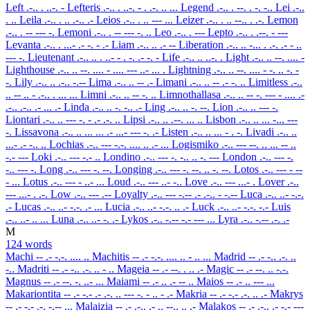
Left
.-.. . ..-. -
Lefteris
.-.. . ..-. - . .-. .. ...
Legend
.-.. . --. . -. -..
Lei
.-..
. ..
Leila
.-.. . .. .-.. .-
Leios
.-.. . .. --- ...
Leizer
.-.. . .. --.. . .-.
Lemon
.-.. . -- --- -.
Lemoni
.-.. . -- --- -. ..
Leo
.-.. . ---
Lepto
.-.. . .--. - ---
Levanta
.-.. . ...- .- -. - .-
Liam
.-.. .. .- --
Liberation
.-.. .. -... . .-. .- - ..
--- -.
Lieutenant
.-.. .. . ..- - . -. .- -. -
Life
.-.. .. ..-. .
Light
.-.. .. --. .... -
Lighthouse
.-.. .. --. .... - .... --- ..- ... .
Lightning
.-.. .. --. .... - -. .. -. -
-.
Lily
.-.. .. .-.. -.--
Lima
.-.. .. -- .-
Limani
.-.. .. -- .- -. ..
Limitless
.-..
.. -- .. - .-.. . ... ...
Limni
.-.. .. -- -. ..
Limnothallasa
.-.. .. -- -. --- - .... .-
.-.. .-.. .- ... .-
Linda
.-.. .. -. -.. .-
Ling
.-.. .. -. --.
Lion
.-.. .. --- -.
Liontari
.-.. .. --- -. - .- .-. ..
Lipsi
.-.. .. .--. ... ..
Lisbon
.-.. .. ... -... ---
-.
Lissavona
.-.. .. ... ... .- ...- --- -. .-
Listen
.-.. .. ... - . -.
Livadi
.-.. ..
...- .- -.. ..
Lochias
.-.. --- -.-. .... .. .- ...
Logismiko
.-.. --- --. .. ... -- ..
-.- ---
Loki
.-.. --- -.- ..
Londino
.-.. --- -. -.. .. -. ---
London
.-.. --- -.
-.. --- -.
Long
.-.. --- -. --.
Longing
.-.. --- -. --. .. -. --.
Lotos
.-.. --- - --
- ...
Lotus
.-.. --- - ..- ...
Loud
.-.. --- ..- -..
Love
.-.. --- ...- .
Lover
.-..
--- ...- . .-.
Low
.-.. --- .--
Loyalty
.-.. --- -.-- .- .-.. - -.--
Luca
.-.. ..- -.-.
.-
Lucas
.-.. ..- -.-. .- ...
Lucia
.-.. ..- -.-. .. .-
Luck
.-.. ..- -.-. -.-
Luis
.-.. ..- .. ...
Luna
.-.. ..- -. .-
Lykos
.-.. -.-- -.- --- ...
Lyra
.-.. -.-- .-. .-
M
124 words
Machi
-- .- -.-. .... ..
Machitis
-- .- -.-. .... .. - .. ...
Madrid
-- .- -.. .-. ..
-..
Madriti
-- .- -.. .-. .. - ..
Mageia
-- .- --. . .. .-
Magic
-- .- --. .. -.-.
Magnus
-- .- --. -. ..- ...
Maiami
-- .- .. .- -- ..
Maios
-- .- .. --- ...
Makariontita
-- .- -.- .- .-. .. --- -. - .. - .-
Makria
-- .- -.- .-. .. .-
Makrys
-- .- -.- .-. -.-- ...
Malaizia
-- .- .-.. .- .. --.. .. .-
Malakos
-- .- .-.. .- -.- ---