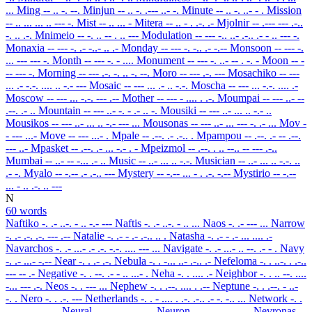
...
Ming
-- .. -. --.
Minjun
-- .. -. .--- ..- -.
Minute
-- .. -. ..- - .
Mission
-- .. ... ... .. --- -.
Mist
-- .. ... -
Mitera
-- .. - . .-. .-
Mjolnir
-- .--- --- .-..
-. .. .-.
Mnimeio
-- -. .. -- . .. ---
Modulation
-- --- -.. ..- .-.. .- - .. --- -.
Monaxia
-- --- -. .- -..- .. .-
Monday
-- --- -. -.. .- -.--
Monsoon
-- --- -.
... --- --- -.
Month
-- --- -. - ....
Monument
-- --- -. ..- -- . -. -
Moon
-- -
-- --- -.
Morning
-- --- .-. -. .. -. --.
Moro
-- --- .-. ---
Mosachiko
-- ---
... .- -.-. .... .. -.- ---
Mosaic
-- --- ... .- .. -.-.
Moscha
-- --- ... -.-. .... .-
Moscow
-- --- ... -.-. --- .--
Mother
-- --- - .... . .-.
Moumpai
-- --- ..- --
.--. .- ..
Mountain
-- --- ..- -. - .- .. -.
Mousiki
-- --- ..- ... .. -.- ..
Mousikos
-- --- ..- ... .. -.- --- ...
Mousonas
-- --- ..- ... --- -. .- ...
Mov
-
- --- ...-
Move
-- --- ...- .
Mpale
-- .--. .- .-.. .
Mpampou
-- .--. .- -- .--.
--- ..-
Mpasket
-- .--. .- ... -.- . -
Mpeizmol
-- .--. . .. --.. -- --- .-..
Mumbai
-- ..- -- -... .- ..
Music
-- ..- ... .. -.-.
Musician
-- ..- ... .. -.-. ..
.- -.
Myalo
-- -.-- .- .-.. ---
Mystery
-- -.-- ... - . .-. -.--
Mystirio
-- -.--
... - .. .-. .. ---
N
60 words
Naftiko
-. .- ..-. - .. -.- ---
Naftis
-. .- ..-. - .. ...
Naos
-. .- --- ...
Narrow
-. .- .-. .-. --- .--
Natalie
-. .- - .- .-.. .. .
Natasha
-. .- - .- ... .... .-
Navarchos
-. .- ...- .- .-. -.-. .... --- ...
Navigate
-. .- ...- .. --. .- - .
Navy
-. .- ...- -.--
Near
-. . .- .-.
Nebula
-. . -... ..- .-.. .-
Nefeloma
-. . ..-. . .-..
--- -- .-
Negative
-. . --. .- - .. ...- .
Neha
-. . .... .-
Neighbor
-. . .. --. ....
-... --- .-.
Neos
-. . --- ...
Nephew
-. . .--. .... . .--
Neptune
-. . .--. - ..-
-. .
Nero
-. . .-. ---
Netherlands
-. . - .... . .-. .-.. .- -. -.. ...
Network
-. .
- .-- --- .-. -.-
Neural
-. . ..- .-. .- .-..
Neuron
-. . ..- .-. --- -.
Nevronas
-.