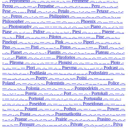
. .-.
Pepromeno
.--. . .--. .-. --- -- . -. ---
Perimene
.--. . .-. .. -- . -. .
Perou
.--. . .-. --- ..-
Perpatise
.--. . .-. .--. .- - .. ... .
Peru
.--. . .-. ..-
Pese
.--. . ... .
Petal
.--. . - .- .-..
Petalo
.--. . - .- .-.. ---
Petaxe
.--. . - .-
-..- .
Petros
.--. . - .-. --- ...
Philippines
.--. .... .. .-.. .. .--. .--. .. -. . ...
Philosopher
.--. .... .. .-.. --- ... --- .--. .... . .-.
Phoenix
.--. .... --- . -. ..
-..-
Photography
.--. .... --- - --- --. .-. .- .--. .... -.--
Piano
.--. .. .- -. ---
Piase
.--. .. .- ... .
Pidixe
.--. .. -.. .. -..- .
Piesi
.--. .. . ... ..
Pigene
.--. ..
--. . -. .
Pilot
.--. .. .-.. --- -
Pilotos
.--. .. .-.. --- - --- ...
Pine
.--. .. -. .
Pinelopi
.--. .. -. . .-.. --- .--. ..
Pink
.--. .. -. -.-
Piperi
.--. .. .--. . .-. ..
Piso
.--. .. ... ---
Pisti
.--. .. ... - ..
Pistos
.--. .. ... - --- ...
Pixel
.--. .. -..-
. .-..
Planet
.--. .-.. .- -. . -
Planitis
.--. .-.. .- -. .. - .. ...
Plateau
.--. .-.. .-
- . .- ..-
Platos
.--. .-.. .- - --- ...
Pliroforios
.--. .-.. .. .-. --- ..-. --- .-. .. --
- ...
Pliroma
.--. .-.. .. .-. --- -- .-
Ploigisi
.--. .-.. --- .. --. .. ... ..
Ploio
.-
-. .-.. --- .. ---
Plori
.--. .-.. --- .-. ..
Pnevma
.--. -. . ...- -- .-
Podcast
.--.
--- -.. -.-. .- ... -
Podilasia
.--. --- -.. .. .-.. .- ... .. .-
Podosfairo
.--. --- -..
--- ... ..-. .- .. .-. ---
Poetry
.--. --- . - .-. -.--
Poiisi
.--. --- .. .. ... ..
Poland
.--. --- .-.. .- -. -..
Polemistis
.--. --- .-.. . -- .. ... - .. ...
Police
.--.
--- .-.. .. -.-. .
Polonia
.--. --- .-.. --- -. .. .-
Pompodektis
.--. --- -- .--. ---
-.. . -.- - .. ...
Poreia
.--. --- .-. . .. .-
Port
.--. --- .-. -
Portokali
.--. --- .-.
- --- -.- .- .-.. ..
Portugal
.--. --- .-. - ..- --. .- .-..
Portugalia
.--. --- .-. -
..- --. .- .-.. .. .-
Poseidon
.--. --- ... . .. -.. --- -.
Poseidonas
.--. --- ... . ..
-.. --- -. .- ...
Potami
.--. --- - .- -- ..
Pothos
.--. --- - .... --- ...
Power
.--.
--- .-- . .-.
Praga
.--. .-. .- --. .-
Pragmatikotita
.--. .-. .- --. -- .- - .. -.- ---
- .. - .-
Prague
.--. .-. .- --. ..- .
Prairie
.--. .-. .- .. .-. .. .
Prasino
.--. .-. .-
... .. -. ---
Pressure
.--. .-. . ... ... ..- .-. .
Private
.--. .-. .. ...- .- - .
Priya