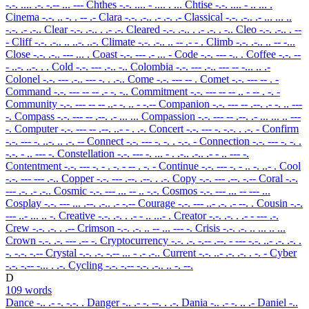
-.-. .... .-. -.-- ... ---
Chthes
-.-. .... - .... . ...
Chtise
-.-. .... - .. ... .
Cinema
-.-. .. -. . -- .-
Clara
-.-. .-.. .- .-. .-
Classical
-.-. .-.. .- ... ... ..
-.-. .- .-..
Clear
-.-. .-.. . .- .-.
Cleared
-.-. .-.. . .- .-. . -..
Cleo
-.-. .-.. . --
-
Cliff
-.-. .-.. .. ..-. ..-.
Climate
-.-. .-.. .. -- .- - .
Climb
-.-. .-.. .. -- -...
Close
-.-. .-.. --- ... .
Coast
-.-. --- .- ... -
Code
-.-. --- -.. .
Coffee
-.-. --
- ..-. ..-. . .
Cold
-.-. --- .-.. -..
Colombia
-.-. --- .-.. --- -- -... .. .-
Colonel
-.-. --- .-.. --- -. . .-..
Come
-.-. --- -- .
Comet
-.-. --- -- . -
Command
-.-. --- -- -- .- -. -..
Commitment
-.-. --- -- -- .. - -- . -. -
Community
-.-. --- -- -- ..- -. .. - -.--
Companion
-.-. --- -- .--. .- -. .. ---
-.
Compass
-.-. --- -- .--. .- ... ...
Compassion
-.-. --- -- .--. .- ... ... .. ---
-.
Computer
-.-. --- -- .--. ..- - . .-.
Concert
-.-. --- -. -.-. . .-. -
Confirm
-.-. --- -. ..-. .. .-. --
Connect
-.-. --- -. -. . -.-. -
Connection
-.-. --- -. -. .
-.-. - .. --- -.
Constellation
-.-. --- -. ... - . .-.. .-.. .- - .. --- -.
Contentment
-.-. --- -. - . -. - -- . -. -
Continue
-.-. --- -. - .. -. ..- .
Cool
-.-. --- --- .-..
Copper
-.-. --- .--. .--. . .-.
Copy
-.-. --- .--. -.--
Coral
-.-.
--- .-. .- .-..
Cosmic
-.-. --- ... -- .. -.-.
Cosmos
-.-. --- ... -- --- ...
Cosplay
-.-. --- ... .--. .-.. .- -.--
Courage
-.-. --- ..- .-. .- --. .
Cousin
-.-.
--- ..- ... .. -.
Creative
-.-. .-. . .- - .. ...- .
Creator
-.-. .-. . .- - --- .-.
Crew
-.-. .-. . .--
Crimson
-.-. .-. .. -- ... --- -.
Crisis
-.-. .-. .. ... .. ...
Crown
-.-. .-. --- .-- -.
Cryptocurrency
-.-. .-. -.-- .--. - --- -.-. ..- .-. .-. .
-. -.-. -.--
Crystal
-.-. .-. -.-- ... - .- .-..
Current
-.-. ..- .-. .-. . -. -
Cyber
-.-. -.-- -... . .-.
Cycling
-.-. -.-- -.-. .-.. .. -. --.
D
109 words
Dance
-.. .- -. -.-. .
Danger
-.. .- -. --. . .-.
Dania
-.. .- -. .. .-
Daniel
-..