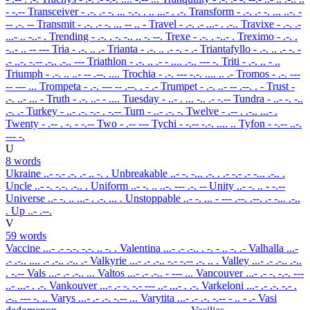
- -.--
Transceiver
- .-. .- -. ... -.-. . .. ...- . .-.
Transform
- .-. .- -. ... ..-. -
-- .-. --
Transmit
- .-. .- -. ... -- .. -
Travel
- .-. .- ...- . .-..
Travixe
- .-. .-
...- .. -..- .
Trending
- .-. . -. -.. .. -. --.
Trexe
- .-. . -..- .
Treximo
- .-. .
-..- .. -- ---
Tria
- .-. .. .-
Trianta
- .-. .. .- -. - .-
Triantafyllo
- .-. .. .- -. -
.- ..-. -.-- .-.. .-.. ---
Triathlon
- .-. .. .- - .... .-.. --- -.
Triti
- .-. .. - ..
Triumph
- .-. .. ..- -- .--. ....
Trochia
- .-. --- -.-. .... .. .-
Tromos
- .-. ---
-- --- ...
Trompeta
- .-. --- -- .--. . - .-
Trumpet
- .-. ..- -- .--. . -
Trust
-
.-. ..- ... -
Truth
- .-. ..- - ....
Tuesday
- ..- . ... -.. .- -.--
Tundra
- ..- -. -..
.-. .-
Turkey
- ..- .-. -.- . -.--
Turn
- ..- .-. -.
Twelve
- .-- . .-.. ...- .
Twenty
- .-- . -. - -.--
Two
- .-- ---
Tychi
- -.-- -.-. .... ..
Tyfon
- -.-- ..-.
--- -.
U
8 words
Ukraine
..- -.- .-. .- .. -. .
Unbreakable
..- -. -... .-. . .- -.- .- -... .-.. .
Uncle
..- -. -.-. .-.. .
Uniform
..- -. .. ..-. --- .-. --
Unity
..- -. .. - -.--
Universe
..- -. .. ...- . .-. ... .
Unstoppable
..- -. ... - --- .--. .--. .- -... .-..
.
Up
..- .--.
V
59 words
Vaccine
...- .- -.-. -.-. .. -. .
Valentina
...- .- .-.. . -. - .. -. .-
Valhalla
...-
.- .-.. .... .- .-.. .-.. .-
Valkyrie
...- .- .-.. -.- -.-- .-. .. .
Valley
...- .- .-.. .-..
. -.--
Vals
...- .- .-.. ...
Valtos
...- .- .-.. - --- ...
Vancouver
...- .- -. -.-. ---
..- ...- . .-.
Vankouver
...- .- -. -.- --- ..- ...- . .-.
Varkeloni
...- .- .-. -.- .
.-.. --- -. ..
Varys
...- .- .-. -.-- ...
Varytita
...- .- .-. -.-- - .. - .-
Vasi