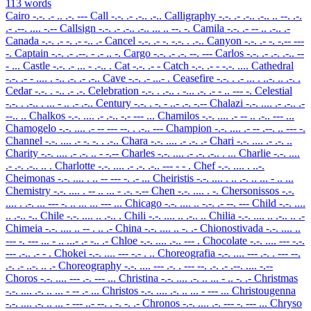
113 words
Cairo
-.-. .- .. .-. ---
Call
-.-. .- .-.. .-..
Calligraphy
-.-. .- .-.. .-.. .. --. .-.
.- .--. .... -.--
Callsign
-.-. .- .-.. .-.. ... .. --. -.
Camila
-.-. .- -- .. .-.. .-
Canada
-.-. .- -. .- -.. .-
Cancel
-.-. .- -. -.-. . .-..
Canyon
-.-. .- -. -.-- ---
-.
Captain
-.-. .- .--. - .- .. -.
Cargo
-.-. .- .-. --. ---
Carlos
-.-. .- .-. .-.. --
- ...
Castle
-.-. .- ... - .-.. .
Cat
-.-. .- -
Catch
-.-. .- - -.-. ....
Cathedral
-.-. .- - .... . -.. .-. .- .-..
Cave
-.-. .- ...- .
Ceasefire
-.-. . .- ... . ..-. .. .-. .
Cedar
-.-. . -.. .- .-.
Celebration
-.-. . .-.. . -... .-. .- - .. --- -.
Celestial
-.-. . .-.. . ... - .. .- .-..
Century
-.-. . -. - ..- .-. -.--
Chalazi
-.-. .... .- .-.. .-
--.. ..
Chalkos
-.-. .... .- .-.. -.- --- ...
Chamilos
-.-. .... .- -- .. .-.. --- ...
Chamogelo
-.-. .... .- -- --- --. . .-.. ---
Champion
-.-. .... .- -- .--. .. --- -.
Channel
-.-. .... .- -. -. . .-..
Chara
-.-. .... .- .-. .-
Chari
-.-. .... .- .-. ..
Charity
-.-. .... .- .-. .. - -.--
Charles
-.-. .... .- .-. .-.. . ...
Charlie
-.-. ....
.- .-. .-.. .. .
Charlotte
-.-. .... .- .-. .-.. --- - - .
Chef
-.-. .... . ..-.
Cheimonas
-.-. .... . .. -- --- -. .- ...
Cheiristis
-.-. .... . .. .-. .. ... - .. ...
Chemistry
-.-. .... . -- .. ... - .-. -.--
Chen
-.-. .... . -.
Chersonissos
-.-.
.... . .-. ... --- -. .. ... ... --- ...
Chicago
-.-. .... .. -.-. .- --. ---
Child
-.-. ....
.. .-.. -..
Chile
-.-. .... .. .-.. .
Chili
-.-. .... .. .-.. ..
Chilia
-.-. .... .. .-.. .. .-
Chimeia
-.-. .... .. -- . .. .-
China
-.-. .... .. -. .-
Chionostivada
-.-. .... ..
--- -. --- ... - .. ...- .- -.. .-
Chloe
-.-. .... .-.. --- .
Chocolate
-.-. .... --- -.-.
--- .-.. .- - .
Chokei
-.-. .... --- -.- . ..
Choreografia
-.-. .... --- .-. . --- --.
.-. .- ..-. .. .-
Choreography
-.-. .... --- .-. . --- --. .-. .- .--. .... -.--
Choros
-.-. .... --- .-. --- ...
Christina
-.-. .... .-. .. ... - .. -. .-
Christmas
-.-. .... .-. .. ... - -- .- ...
Christos
-.-. .... .-. .. ... - --- ...
Christougenna
-.-. .... .-. .. ... - --- ..- --. . -. -. .-
Chronos
-.-. .... .-. --- -. --- ...
Chryso