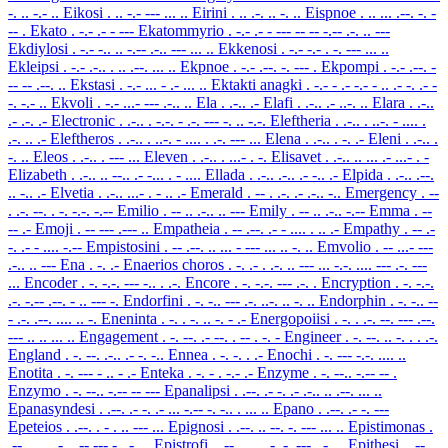
-. .. -.- ..
Eikosi
. .. -.- --- ... ..
Eirini
. .. .-. .. -. ..
Eispnoe
. .. ... .--. -. -
-- .
Ekato
. -.- .- - ---
Ekatommyrio
. -.- .- - --- -- -- -.-- .-. .. ---
Ekdiylosi
. -.- -.. .. -.-- .-.. --- ... ..
Ekkenosi
. -.- -.- . -. --- ... ..
Ekleipsi
. -.- .-.. . .. .--. ... ..
Ekpnoe
. -.- .--. -. --- .
Ekpompi
. -.- .--. -
-- -- .--. ..
Ekstasi
. -.- ... - .- ... ..
Ektakti anagki
. -.- - .- -.- - .. .- -. .- -
-. -.- ..
Ekvoli
. -.- ...- --- .-.. ..
Ela
. .-.. .-
Elafi
. .-.. .- ..-. ..
Elara
. .-..
.- .-. .-
Electronic
. .-.. . -.-. - .-. --- -. .. -.-.
Eleftheria
. .-.. . ..-. - .... .
.-. .. .-
Eleftheros
. .-.. . ..-. - .... . .-. --- ...
Elena
. .-.. . -. .-
Eleni
. .-.. .
-. ..
Eleos
. .-.. . --- ...
Eleven
. .-.. . ...- . -.
Elisavet
. .-.. .. ... .- ...- . -
Elizabeth
. .-.. .. --.. .- -... . - ....
Ellada
. .-.. .-.. .- -.. .-
Elpida
. .-.. .--.
.. -.. .-
Elvetia
. .-.. ...- . - .. .-
Emerald
. -- . .-. .- .-.. -..
Emergency
. --
. .-. --. . -. -.-. -.--
Emilio
. -- .. .-.. .. ---
Emily
. -- .. .-.. -.--
Emma
. --
-- .-
Emoji
. -- --- .--- ..
Empatheia
. -- .--. .- - .... . .. .-
Empathy
. -- .-
-. .- - .... -.--
Empistosini
. -- .--. .. ... - --- ... .. -. ..
Emvolio
. -- ...- ---
.-.. .. ---
Ena
. -. .-
Enaerios choros
. -. .- . .-. .. --- ... -.-. .... --- .-. ---
...
Encoder
. -. -.-. --- -.. . .-.
Encore
. -. -.-. --- .-. .
Encryption
. -. -.-.
.-. -.-- .--. - .. --- -.
Endorfini
. -. -.. --- .-. ..-. .. -. ..
Endorphin
. -. -.. --
- .-. .--. .... .. -.
Eneninta
. -. . -. .. -. - .-
Energopoiisi
. -. . .-. --. --- .--.
--- .. .. ... ..
Engagement
. -. --. .- --. . -- . -. -
Engineer
. -. --. .. -. . . .-.
England
. -. --. .-.. .- -. -..
Ennea
. -. -. . .-
Enochi
. -. --- -.-. .... ..
Enotita
. -. --- - .. - .-
Enteka
. -. - . -.- .-
Enzyme
. -. --.. -.-- -- .
Enzymo
. -. --.. -.-- -- ---
Epanalipsi
. .--. .- -. .- .-.. .. .--. ... ..
Epanasyndesi
. .--. .- -. .- ... -.-- -. -.. . ... ..
Epano
. .--. .- -. ---
Epeteios
. .--. . - . .. --- ...
Epignosi
. .--. .. --. -. --- ... ..
Epistimonas
.
.--. .. ... - .. -- --- -. .- ...
Epistrofi
. .--. .. ... - .-. --- ..-. ..
Epithesi
. .--.