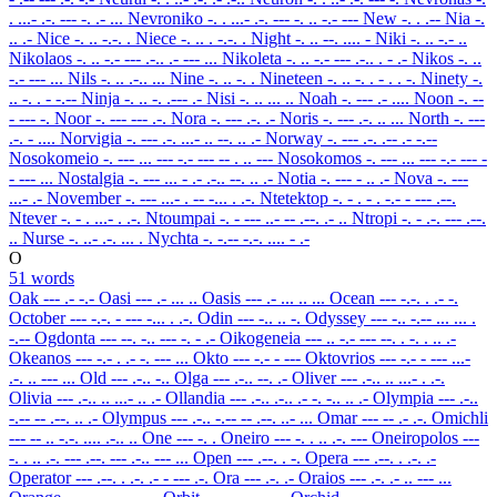
. ...- .-. --- -. .- ...
Nevroniko
-. . ...- .-. --- -. .. -.- ---
New
-. . .--
Nia
-.
.. .-
Nice
-. .. -.-. .
Niece
-. .. . -.-. .
Night
-. .. --. .... -
Niki
-. .. -.- ..
Nikolaos
-. .. -.- --- .-.. .- --- ...
Nikoleta
-. .. -.- --- .-.. . - .-
Nikos
-. ..
-.- --- ...
Nils
-. .. .-.. ...
Nine
-. .. -. .
Nineteen
-. .. -. . - . . -.
Ninety
-.
.. -. . - -.--
Ninja
-. .. -. .--- .-
Nisi
-. .. ... ..
Noah
-. --- .- ....
Noon
-. --
- --- -.
Noor
-. --- --- .-.
Nora
-. --- .-. .-
Noris
-. --- .-. .. ...
North
-. ---
.-. - ....
Norvigia
-. --- .-. ...- .. --. .. .-
Norway
-. --- .-. .-- .- -.--
Nosokomeio
-. --- ... --- -.- --- -- . .. ---
Nosokomos
-. --- ... --- -.- --- -
- --- ...
Nostalgia
-. --- ... - .- .-.. --. .. .-
Notia
-. --- - .. .-
Nova
-. ---
...- .-
November
-. --- ...- . -- -... . .-.
Ntetektop
-. - . - . -.- - --- .--.
Ntever
-. - . ...- . .-.
Ntoumpai
-. - --- ..- -- .--. .- ..
Ntropi
-. - .-. --- .--.
..
Nurse
-. ..- .-. ... .
Nychta
-. -.-- -.-. .... - .-
O
51 words
Oak
--- .- -.-
Oasi
--- .- ... ..
Oasis
--- .- ... .. ...
Ocean
--- -.-. . .- -.
October
--- -.-. - --- -... . .-.
Odin
--- -.. .. -.
Odyssey
--- -.. -.-- ... ... .
-.--
Ogdonta
--- --. -.. --- -. - .-
Oikogeneia
--- .. -.- --- --. . -. . .. .-
Okeanos
--- -.- . .- -. --- ...
Okto
--- -.- - ---
Oktovrios
--- -.- - --- ...-
.-. .. --- ...
Old
--- .-.. -..
Olga
--- .-.. --. .-
Oliver
--- .-.. .. ...- . .-.
Olivia
--- .-.. .. ...- .. .-
Ollandia
--- .-.. .-.. .- -. -.. .. .-
Olympia
--- .-..
-.-- -- .--. .. .-
Olympus
--- .-.. -.-- -- .--. ..- ...
Omar
--- -- .- .-.
Omichli
--- -- .. -.-. .... .-.. ..
One
--- -. .
Oneiro
--- -. . .. .-. ---
Oneiropolos
---
-. . .. .-. --- .--. --- .-.. --- ...
Open
--- .--. . -.
Opera
--- .--. . .-. .-
Operator
--- .--. . .-. .- - --- .-.
Ora
--- .-. .-
Oraios
--- .-. .- .. --- ...