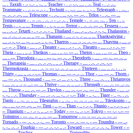
... .
Taxidi
- .- -..- .. -.. ..
Teacher
- . .- -.-. .... . .-.
Teal
- . .- .-..
Teammate
- . .- -- -- .- - .
Techniti
- . -.-. .... -. .. - ..
Telegraph
- . .-.. .
--. .-. .- .--. ....
Telescope
- . .-.. . ... -.-. --- .--. .
Telos
- . .-.. --- ...
Temperature
- . -- .--. . .-. .- - ..- .-. .
Temple
- . -- .--. .-.. .
Ten
- . -.
Tenis
- . -. .. ...
Tennis
- . -. -. .. ...
Terror
- . .-. .-. --- .-.
Tessera
- . ...
... . .-. .-
Tetarti
- . - .- .-. - ..
Thailand
- .... .- .. .-.. .- -. -..
Thalassios
-
.... .- .-.. .- ... ... .. --- ...
Thanasis
- .... .- -. .- ... .. ...
Thanksgiving
-
.... .- -. -.- ... --. .. ...- .. -. --.
Tharros
- .... .- .-. .-. --- ...
Thavma
- .... .-
...- -- .-
Thea
- .... . .-
Theater
- .... . .- - . .-.
Theatro
- .... . .- - .-. ---
Theia
- .... . .. .-
Theikos
- .... . .. -.- --- ...
Theios
- .... . .. --- ...
Theo
-
.... . ---
Theodora
- .... . --- -.. --- .-. .-
Theodoris
- .... . --- -.. --- .-. ..
...
Therapeia
- .... . .-. .- .--. . .. .-
Therapy
- .... . .-. .- .--. -.--
Thermokrasia
- .... . .-. -- --- -.- .-. .- ... .. .-
Thirteen
- .... .. .-. - . . -.
Thirty
- .... .. .-. - -.--
Thomas
- .... --- -- .- ...
Thor
- .... --- .-.
Thorn
-
.... --- .-. -.
Thousand
- .... --- ..- ... .- -. -..
Three
- .... .-. . .
Thriamvos
- .... .-. .. .- -- ...- --- ...
Thrive
- .... .-. .. ...- .
Through
- .... .-. --- ..- --.
....
Throw
- .... .-. --- .--
Thrylos
- .... .-. -.-- .-.. --- ...
Thunder
- .... ..-
-. -.. . .-.
Thursday
- .... ..- .-. ... -.. .- -.--
Tide
- .. -.. .
Tiger
- .. --. . .-.
Tigris
- .. --. .-. .. ...
Tilegrafos
- .. .-.. . --. .-. .- ..-. --- ...
Tileskopio
- ..
.-.. . ... -.- --- .--. .. ---
Timi
- .. -- ..
Titan
- .. - .- -.
Titanio
- .. - .- -. .. -
--
Titanium
- .. - .- -. .. ..- --
Today
- --- -.. .- -.--
Tokyo
- --- -.- -.-- ---
Tolmiros
- --- .-.. -- .. .-. --- ...
Tomorrow
- --- -- --- .-. .-. --- .--
Tornado
- --- .-. -. .- -.. ---
Toronto
- --- .-. --- -. - ---
Toundra
- --- ..-
-. -.. .-. .-
Tourkia
- --- ..- .-. -.- .. .-
Toward
- --- .-- .- .-. -..
Tower
- --
- .-- . .-.
Trachys
- .-. .- -.-. .... -.-- ...
Tranquility
- .-. .- -. --.- ..- .. .-.. ..