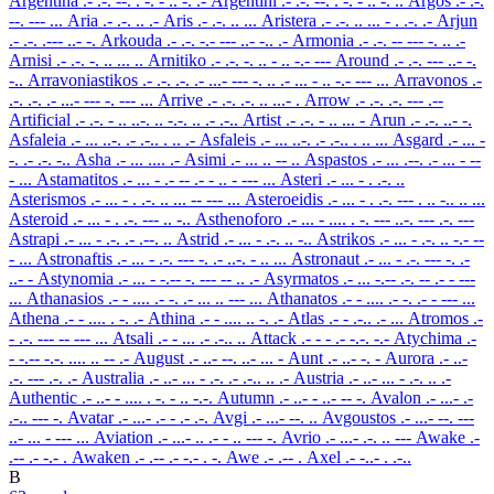
Argentina
.- .-. --. . -. - .. -. .-
Argentini
.- .-. --. . -. - .. -. ..
Argos
.- .-.
--. --- ...
Aria
.- .-. .. .-
Aris
.- .-. .. ...
Aristera
.- .-. .. ... - . .-. .-
Arjun
.- .-. .--- ..- -.
Arkouda
.- .-. -.- --- ..- -.. .-
Armonia
.- .-. -- --- -. .. .-
Arnisi
.- .-. -. .. ... ..
Arnitiko
.- .-. -. .. - .. -.- ---
Around
.- .-. --- ..- -.
-..
Arravoniastikos
.- .-. .-. .- ...- --- -. .. .- ... - .. -.- --- ...
Arravonos
.-
.-. .-. .- ...- --- -. --- ...
Arrive
.- .-. .-. .. ...- .
Arrow
.- .-. .-. --- .--
Artificial
.- .-. - .. ..-. .. -.-. .. .- .-..
Artist
.- .-. - .. ... -
Arun
.- .-. ..- -.
Asfaleia
.- ... ..-. .- .-.. . .. .-
Asfaleis
.- ... ..-. .- .-.. . .. ...
Asgard
.- ... -
-. .- .-. -..
Asha
.- ... .... .-
Asimi
.- ... .. -- ..
Aspastos
.- ... .--. .- ... - --
- ...
Astamatitos
.- ... - .- -- .- - .. - --- ...
Asteri
.- ... - . .-. ..
Asterismos
.- ... - . .-. .. ... -- --- ...
Asteroeidis
.- ... - . .-. --- . .. -.. .. ...
Asteroid
.- ... - . .-. --- .. -..
Asthenoforo
.- ... - .... . -. --- ..-. --- .-. ---
Astrapi
.- ... - .-. .- .--. ..
Astrid
.- ... - .-. .. -..
Astrikos
.- ... - .-. .. -.- --
- ...
Astronaftis
.- ... - .-. --- -. .- ..-. - .. ...
Astronaut
.- ... - .-. --- -. .-
..- -
Astynomia
.- ... - -.-- -. --- -- .. .-
Asyrmatos
.- ... -.-- .-. -- .- - ---
...
Athanasios
.- - .... .- -. .- ... .. --- ...
Athanatos
.- - .... .- -. .- - --- ...
Athena
.- - .... . -. .-
Athina
.- - .... .. -. .-
Atlas
.- - .-.. .- ...
Atromos
.-
- .-. --- -- --- ...
Atsali
.- - ... .- .-.. ..
Attack
.- - - .- -.-. -.-
Atychima
.-
- -.-- -.-. .... .. -- .-
August
.- ..- --. ..- ... -
Aunt
.- ..- -. -
Aurora
.- ..-
.-. --- .-. .-
Australia
.- ..- ... - .-. .- .-.. .. .-
Austria
.- ..- ... - .-. .. .-
Authentic
.- ..- - .... . -. - .. -.-.
Autumn
.- ..- - ..- -- -.
Avalon
.- ...- .-
.-.. --- -.
Avatar
.- ...- .- - .- .-.
Avgi
.- ...- --. ..
Avgoustos
.- ...- --. ---
..- ... - --- ...
Aviation
.- ...- .. .- - .. --- -.
Avrio
.- ...- .-. .. ---
Awake
.-
.-- .- -.- .
Awaken
.- .-- .- -.- . -.
Awe
.- .-- .
Axel
.- -..- . .-..
B