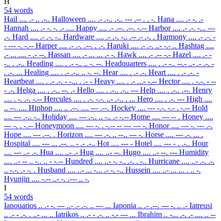
H
54 words
Hail
.... .- .. .-..
Halloween
.... .- .-.. .-.. --- .-- . . -.
Hana
.... .- -. .-
Hannah
.... .- -. -. .- ....
Happy
.... .- .--. .--. -.--
Harbor
.... .- .-. -... ---
.-.
Hard
.... .- .-. -..
Hardware
.... .- .-. -.. .-- .- .-. .
Harmony
.... .- .-. -
- --- -. -.--
Harper
.... .- .-. .--. . .-.
Haruki
.... .- .-. ..- -.- ..
Hashtag
....
.- ... .... - .- --.
Hassan
.... .- ... ... .- -.
Hawk
.... .- .-- -.-
Hazel
.... .- -
-.. . .-..
Heading
.... . .- -.. .. -. --.
Headquarters
.... . .- -.. --.- ..- .- .-. -
. .-. ...
Healing
.... . .- .-.. .. -. --.
Hear
.... . .- .-.
Heart
.... . .- .-. -
Heartbeat
.... . .- .-. - -... . .- -
Heavy
.... . .- ...- -.--
Hector
.... . -.-. - --
- .-.
Helga
.... . .-.. --. .-
Hello
.... . .-.. .-.. ---
Help
.... . .-.. .--.
Henry
.... . -. .-. -.--
Hercules
.... . .-. -.-. ..- .-.. . ...
Hero
.... . .-. ---
High
....
.. --. ....
Hiphop
.... .. .--. .... --- .--.
Hockey
.... --- -.-. -.- . -.--
Hold
.... --- .-.. -..
Holiday
.... --- .-.. .. -.. .- -.--
Home
.... --- -- .
Honey
....
--- -. . -.--
Honeymoon
.... --- -. . -.-- -- --- --- -.
Honor
.... --- -. --- .-.
Hope
.... --- .--. .
Horizon
.... --- .-. .. --.. --- -.
Horse
.... --- .-. ... .
Hospital
.... --- ... .--. .. - .- .-..
Hot
.... --- -
Hotel
.... --- - . .-..
Hour
.... --- ..- .-.
Hua
.... ..- .-
Hug
.... ..- --.
Hugo
.... ..- --. ---
Humidity
.... ..- -- .. -.. .. - -.--
Hundred
.... ..- -. -.. .-. . -..
Hurricane
.... ..- .-. .-.
.. -.-. .- -. .
Husband
.... ..- ... -... .- -. -..
Hussein
.... ..- ... ... . .. -.
Hyunjin
.... -.-- ..- -. .--- .. -.
I
54 words
Ianouarios
.. .- -. --- ..- .- .-. .. --- ...
Iaponia
.. .- .--. --- -. .. .-
Iatreusi
.. .- - .-. . ..- ... ..
Iatrikos
.. .- - .-. .. -.- --- ...
Ibrahim
.. -... .-. .- .... .. --