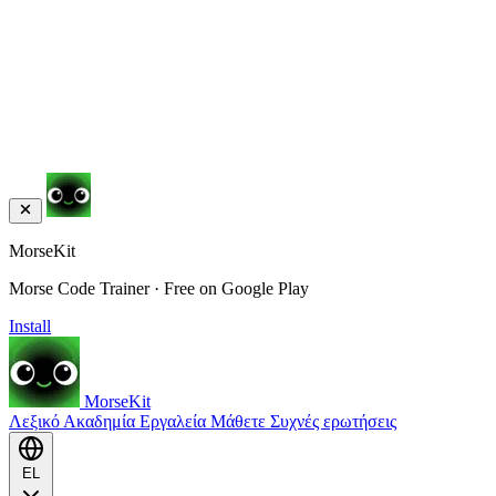
MorseKit
Morse Code Trainer · Free on Google Play
Install
MorseKit
Λεξικό
Ακαδημία
Εργαλεία
Μάθετε
Συχνές ερωτήσεις
EL