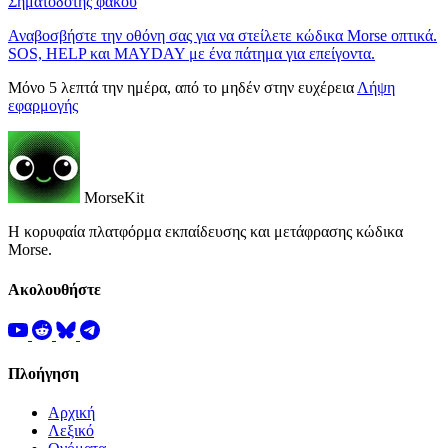
Σηματοδότης φακού
Αναβοσβήστε την οθόνη σας για να στείλετε κώδικα Morse οπτικά.
SOS, HELP και MAYDAY με ένα πάτημα για επείγοντα.
Μόνο 5 λεπτά την ημέρα, από το μηδέν στην ευχέρεια
Λήψη
εφαρμογής
MorseKit
Η κορυφαία πλατφόρμα εκπαίδευσης και μετάφρασης κώδικα
Morse.
Ακολουθήστε
Πλοήγηση
Αρχική
Λεξικό