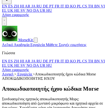
EN
ES
ZH
HI
AR
JA
RU
DE
PT
FR
IT
ID
KO
PL
CS
TH
BN
VI
EL
UK
HE
SV
NO
DA
UR
HU
Λήψη εφαρμογής
MorseKit
Λεξικό
Ακαδημία
Εργαλεία
Μάθετε
Συχνές ερωτήσεις
Γλώσσα
EN
ES
ZH
HI
AR
JA
RU
DE
PT
FR
IT
ID
KO
PL
CS
TH
BN
VI
EL
UK
HE
SV
NO
DA
UR
HU
Λήψη εφαρμογής
Αρχική
>
Εργαλεία
>
Αποκωδικοποιητής ήχου κώδικα Morse
ΑΠΟΚΩΔΙΚΟΠΟΙΗΤΗΣ ΗΧΟΥ
Αποκωδικοποιητής ήχου κώδικα Morse
Συνδυασμένος ηχητικός αποκωδικοποιητής Μορς:
αποκωδικοποίηση από ζωντανό μικρόφωνο και ηχητικά αρχεία σε
ένα μέρος. Χρειάζεστε μόνο μία λειτουργία; Δοκιμάστε τους