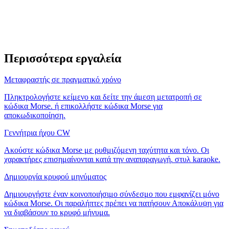
Περισσότερα εργαλεία
Μεταφραστής σε πραγματικό χρόνο
Πληκτρολογήστε κείμενο και δείτε την άμεση μετατροπή σε
κώδικα Morse. ή επικολλήστε κώδικα Morse για
αποκωδικοποίηση.
Γεννήτρια ήχου CW
Ακούστε κώδικα Morse με ρυθμιζόμενη ταχύτητα και τόνο. Οι
χαρακτήρες επισημαίνονται κατά την αναπαραγωγή. στυλ karaoke.
Δημιουργία κρυφού μηνύματος
Δημιουργήστε έναν κοινοποιήσιμο σύνδεσμο που εμφανίζει μόνο
κώδικα Morse. Οι παραλήπτες πρέπει να πατήσουν Αποκάλυψη για
να διαβάσουν το κρυφό μήνυμα.