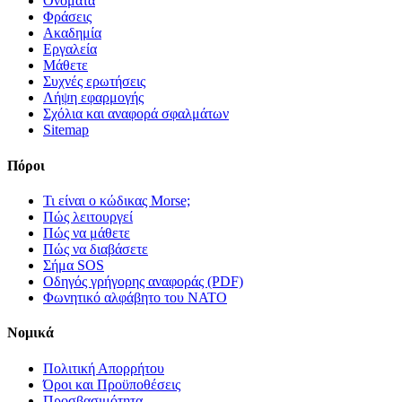
Ονόματα
Φράσεις
Ακαδημία
Εργαλεία
Μάθετε
Συχνές ερωτήσεις
Λήψη εφαρμογής
Σχόλια και αναφορά σφαλμάτων
Sitemap
Πόροι
Τι είναι ο κώδικας Morse;
Πώς λειτουργεί
Πώς να μάθετε
Πώς να διαβάσετε
Σήμα SOS
Οδηγός γρήγορης αναφοράς (PDF)
Φωνητικό αλφάβητο του ΝΑΤΟ
Νομικά
Πολιτική Απορρήτου
Όροι και Προϋποθέσεις
Προσβασιμότητα