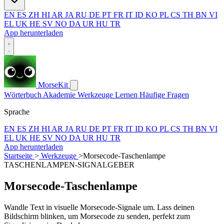
EN
ES
ZH
HI
AR
JA
RU
DE
PT
FR
IT
ID
KO
PL
CS
TH
BN
VI
EL
UK
HE
SV
NO
DA
UR
HU
TR
App herunterladen
MorseKit
Wörterbuch
Akademie
Werkzeuge
Lernen
Häufige Fragen
Sprache
EN
ES
ZH
HI
AR
JA
RU
DE
PT
FR
IT
ID
KO
PL
CS
TH
BN
VI
EL
UK
HE
SV
NO
DA
UR
HU
TR
App herunterladen
Startseite
>
Werkzeuge
>
Morsecode-Taschenlampe
TASCHENLAMPEN-SIGNALGEBER
Morsecode-Taschenlampe
Wandle Text in visuelle Morsecode-Signale um. Lass deinen
Bildschirm blinken, um Morsecode zu senden, perfekt zum