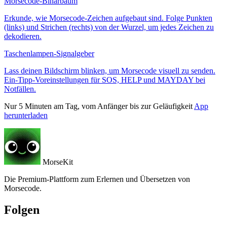
Morsecode-Binärbaum
Erkunde, wie Morsecode-Zeichen aufgebaut sind. Folge Punkten
(links) und Strichen (rechts) von der Wurzel, um jedes Zeichen zu
dekodieren.
Taschenlampen-Signalgeber
Lass deinen Bildschirm blinken, um Morsecode visuell zu senden.
Ein-Tipp-Voreinstellungen für SOS, HELP und MAYDAY bei
Notfällen.
Nur 5 Minuten am Tag, vom Anfänger bis zur Geläufigkeit
App
herunterladen
MorseKit
Die Premium-Plattform zum Erlernen und Übersetzen von
Morsecode.
Folgen