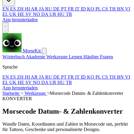
EN
ES
ZH
HI
AR
JA
RU
DE
PT
FR
IT
ID
KO
PL
CS
TH
BN
VI
EL
UK
HE
SV
NO
DA
UR
HU
TR
App herunterladen
MorseKit
Wörterbuch
Akademie
Werkzeuge
Lernen
Häufige Fragen
Sprache
EN
ES
ZH
HI
AR
JA
RU
DE
PT
FR
IT
ID
KO
PL
CS
TH
BN
VI
EL
UK
HE
SV
NO
DA
UR
HU
TR
App herunterladen
Startseite
>
Werkzeuge
>
Morsecode Datum- & Zahlenkonverter
KONVERTER
Morsecode Datum- & Zahlenkonverter
Wandle Daten, Koordinaten und Zahlen in Morsecode um, perfekt
für Tattoos, Geschenke und personalisierte Designs.