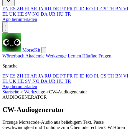
EN
ES
ZH
HI
AR
JA
RU
DE
PT
FR
IT
ID
KO
PL
CS
TH
BN
VI
EL
UK
HE
SV
NO
DA
UR
HU
TR
App herunterladen
MorseKit
Wörterbuch
Akademie
Werkzeuge
Lernen
Häufige Fragen
Sprache
EN
ES
ZH
HI
AR
JA
RU
DE
PT
FR
IT
ID
KO
PL
CS
TH
BN
VI
EL
UK
HE
SV
NO
DA
UR
HU
TR
App herunterladen
Startseite
>
Werkzeuge
>
CW-Audiogenerator
AUDIOGENERATOR
CW-Audiogenerator
Erzeuge Morsecode-Audio aus beliebigem Text. Passe
Geschwindigkeit und Tonhöhe zum Üben oder echten CW-Hören