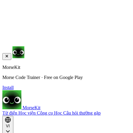
MorseKit
Morse Code Trainer · Free on Google Play
Install
MorseKit
Từ điển
Học viện
Công cụ
Học
Câu hỏi thường gặp
VI