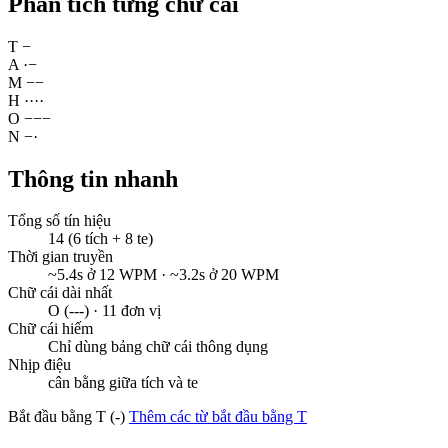
Phân tích từng chữ cái
T
−
A
·
−
M
−
−
H
·
·
·
·
O
−
−
−
N
−
·
Thông tin nhanh
Tổng số tín hiệu
14 (6 tích + 8 te)
Thời gian truyền
~5.4s ở 12 WPM · ~3.2s ở 20 WPM
Chữ cái dài nhất
O (---) · 11 đơn vị
Chữ cái hiếm
Chỉ dùng bảng chữ cái thông dụng
Nhịp điệu
cân bằng giữa tích và te
Bắt đầu bằng T (-)
Thêm các từ bắt đầu bằng T