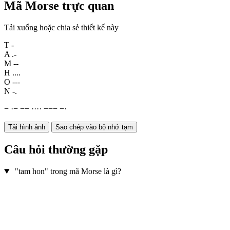
Mã Morse trực quan
Tải xuống hoặc chia sẻ thiết kế này
T
-
A
.-
M
--
H
....
O
---
N
-.
−
·
−
−
−
·
·
·
·
−
−
−
−
·
Tải hình ảnh
Sao chép vào bộ nhớ tạm
Câu hỏi thường gặp
"tam hon" trong mã Morse là gì?