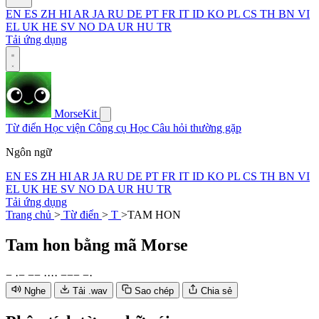
EN
ES
ZH
HI
AR
JA
RU
DE
PT
FR
IT
ID
KO
PL
CS
TH
BN
VI
EL
UK
HE
SV
NO
DA
UR
HU
TR
Tải ứng dụng
MorseKit
Từ điển
Học viện
Công cụ
Học
Câu hỏi thường gặp
Ngôn ngữ
EN
ES
ZH
HI
AR
JA
RU
DE
PT
FR
IT
ID
KO
PL
CS
TH
BN
VI
EL
UK
HE
SV
NO
DA
UR
HU
TR
Tải ứng dụng
Trang chủ
>
Từ điển
>
T
>
TAM HON
Tam hon
bằng mã Morse
−
·
−
−
−
·
·
·
·
−
−
−
−
·
Nghe
Tải .wav
Sao chép
Chia sẻ