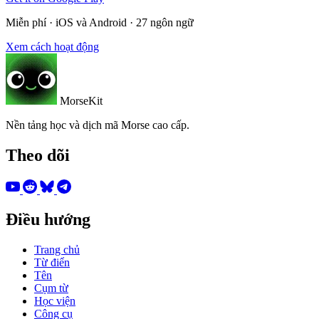
Miễn phí · iOS và Android · 27 ngôn ngữ
Xem cách hoạt động
MorseKit
Nền tảng học và dịch mã Morse cao cấp.
Theo dõi
Điều hướng
Trang chủ
Từ điển
Tên
Cụm từ
Học viện
Công cụ