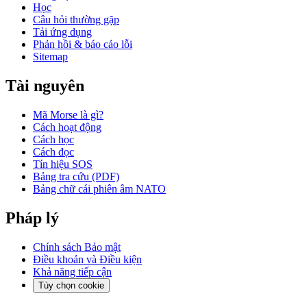
Học
Câu hỏi thường gặp
Tải ứng dụng
Phản hồi & báo cáo lỗi
Sitemap
Tài nguyên
Mã Morse là gì?
Cách hoạt động
Cách học
Cách đọc
Tín hiệu SOS
Bảng tra cứu (PDF)
Bảng chữ cái phiên âm NATO
Pháp lý
Chính sách Bảo mật
Điều khoản và Điều kiện
Khả năng tiếp cận
Tùy chọn cookie