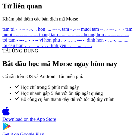
Từ liên quan
Khám phá thêm các bản dịch mã Morse
tam tri
- .- -- - .-. ..
hon
.... --- -.
tam
- .- --
muoi tam
-- ..- --- .. - .-
tam
muoi
- .- -- -- ..- ---
thang tam
- .... .- -. --. -
hoang hon
.... --- .- -. --.
toi tam
- --- .. - .- --
vi hon phu
...- .. .... --- -.
dinh hon
-.. .. -. .... ....
loi cau hon
.-.. --- .. -.-. .-
tinh yeu
- .. -. .... -.-- .
TẢI ỨNG DỤNG
Bắt đầu học mã Morse ngay hôm nay
Có sẵn trên iOS và Android. Tải miễn phí.
Học chỉ trong 5 phút mỗi ngày
Học nhanh gấp 5 lần với ôn tập ngắt quãng
Bộ công cụ âm thanh đầy đủ với tốc độ tùy chỉnh
Download on the
App Store
Get it on
Google Play