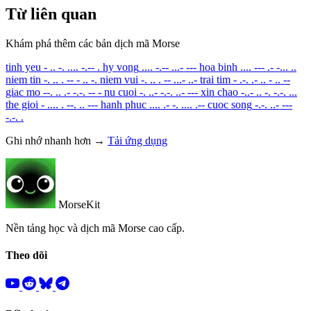
Từ liên quan
Khám phá thêm các bản dịch mã Morse
tinh yeu
- .. -. .... -.-- .
hy vong
.... -.-- ...- ---
hoa binh
.... --- .- -... ..
niem tin
-. .. . -- - .. -.
niem vui
-. .. . -- ...- ..-
trai tim
- .-. .- .. - .. --
giac mo
--. .. .- -.-. -- -
nu cuoi
-. ..- -.-. ..- ---
xin chao
-..- .. -. -.-. ...
the gioi
- .... . --. .. ---
hanh phuc
.... .- -. .... .--
cuoc song
-.-. ..- ---
-.-. .
Ghi nhớ nhanh hơn →
Tải ứng dụng
MorseKit
Nền tảng học và dịch mã Morse cao cấp.
Theo dõi