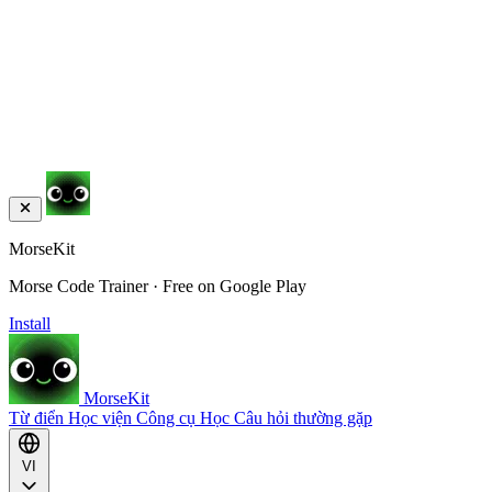
MorseKit
Morse Code Trainer · Free on Google Play
Install
MorseKit
Từ điển
Học viện
Công cụ
Học
Câu hỏi thường gặp
VI