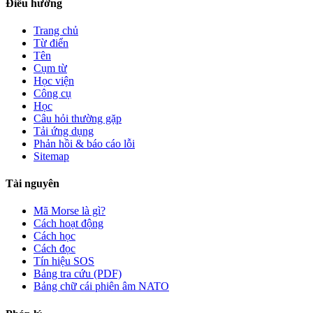
Điều hướng
Trang chủ
Từ điển
Tên
Cụm từ
Học viện
Công cụ
Học
Câu hỏi thường gặp
Tải ứng dụng
Phản hồi & báo cáo lỗi
Sitemap
Tài nguyên
Mã Morse là gì?
Cách hoạt động
Cách học
Cách đọc
Tín hiệu SOS
Bảng tra cứu (PDF)
Bảng chữ cái phiên âm NATO