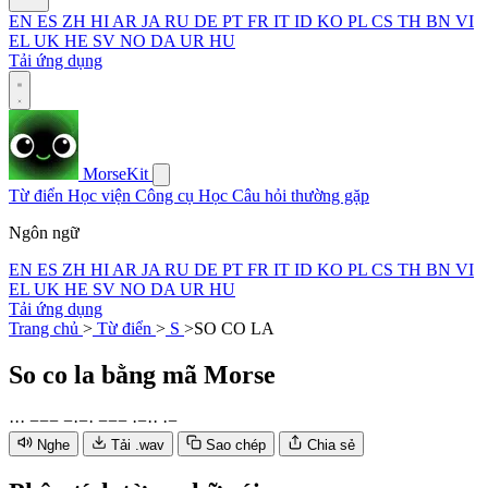
EN
ES
ZH
HI
AR
JA
RU
DE
PT
FR
IT
ID
KO
PL
CS
TH
BN
VI
EL
UK
HE
SV
NO
DA
UR
HU
Tải ứng dụng
MorseKit
Từ điển
Học viện
Công cụ
Học
Câu hỏi thường gặp
Ngôn ngữ
EN
ES
ZH
HI
AR
JA
RU
DE
PT
FR
IT
ID
KO
PL
CS
TH
BN
VI
EL
UK
HE
SV
NO
DA
UR
HU
Tải ứng dụng
Trang chủ
>
Từ điển
>
S
>
SO CO LA
So co la
bằng mã Morse
·
·
·
−
−
−
−
·
−
·
−
−
−
·
−
·
·
·
−
Nghe
Tải .wav
Sao chép
Chia sẻ