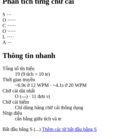
Phân tích từng chữ cái
S
·
·
·
O
−
−
−
C
−
·
−
·
O
−
−
−
L
·
−
·
·
A
·
−
Thông tin nhanh
Tổng số tín hiệu
19 (9 tích + 10 te)
Thời gian truyền
~6.9s ở 12 WPM · ~4.1s ở 20 WPM
Chữ cái dài nhất
O (---) · 11 đơn vị
Chữ cái hiếm
Chỉ dùng bảng chữ cái thông dụng
Nhịp điệu
cân bằng giữa tích và te
Bắt đầu bằng S (...)
Thêm các từ bắt đầu bằng S