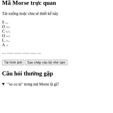
Mã Morse trực quan
Tải xuống hoặc chia sẻ thiết kế này
S
...
O
---
C
-.-.
O
---
L
.-..
A
.-
·
·
·
−
−
−
−
·
−
·
−
−
−
·
−
·
·
·
−
Tải hình ảnh
Sao chép vào bộ nhớ tạm
Câu hỏi thường gặp
"so co la" trong mã Morse là gì?