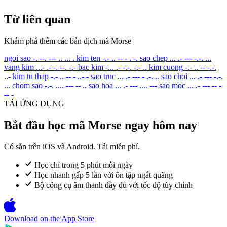
Từ liên quan
Khám phá thêm các bản dịch mã Morse
ngoi sao
-. --. --- .. ... .
kim ten
-.- .. -- - . -.
sao chep
... .- --- -.-. ...
vang kim
...- .- -. --. -.-
bac kim
-... .- -.-. -.- ..
kim cuong
-.- .. -- -.-.
..-
kim tu thap
-.- .. -- - ..- -
sao truc
... .- --- - .-. ..
sao choi
... .- --- -.-.
...
chom sao
-.-. .... --- -- ..
sao hoa
... .- --- .... ---
sao moc
... .- --- -- -
-- -
TẢI ỨNG DỤNG
Bắt đầu học mã Morse ngay hôm nay
Có sẵn trên iOS và Android. Tải miễn phí.
Học chỉ trong 5 phút mỗi ngày
Học nhanh gấp 5 lần với ôn tập ngắt quãng
Bộ công cụ âm thanh đầy đủ với tốc độ tùy chỉnh
Download on the
App Store