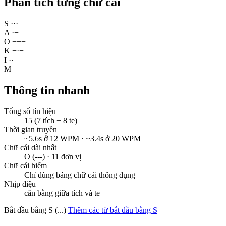
Phân tích từng chữ cái
S
·
·
·
A
·
−
O
−
−
−
K
−
·
−
I
·
·
M
−
−
Thông tin nhanh
Tổng số tín hiệu
15 (7 tích + 8 te)
Thời gian truyền
~5.6s ở 12 WPM · ~3.4s ở 20 WPM
Chữ cái dài nhất
O (---) · 11 đơn vị
Chữ cái hiếm
Chỉ dùng bảng chữ cái thông dụng
Nhịp điệu
cân bằng giữa tích và te
Bắt đầu bằng S (...)
Thêm các từ bắt đầu bằng S