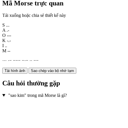
Mã Morse trực quan
Tải xuống hoặc chia sẻ thiết kế này
S
...
A
.-
O
---
K
-.-
I
..
M
--
·
·
·
·
−
−
−
−
−
·
−
·
·
−
−
Tải hình ảnh
Sao chép vào bộ nhớ tạm
Câu hỏi thường gặp
"sao kim" trong mã Morse là gì?