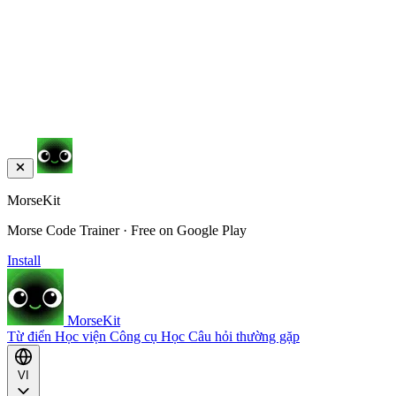
MorseKit
Morse Code Trainer · Free on Google Play
Install
MorseKit
Từ điển
Học viện
Công cụ
Học
Câu hỏi thường gặp
VI