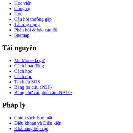
Học viện
Công cụ
Học
Câu hỏi thường gặp
Tải ứng dụng
Phản hồi & báo cáo lỗi
Sitemap
Tài nguyên
Mã Morse là gì?
Cách hoạt động
Cách học
Cách đọc
Tín hiệu SOS
Bảng tra cứu (PDF)
Bảng chữ cái phiên âm NATO
Pháp lý
Chính sách Bảo mật
Điều khoản và Điều kiện
Khả năng tiếp cận