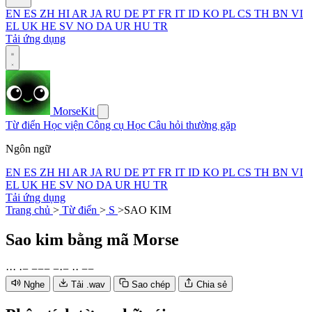
EN
ES
ZH
HI
AR
JA
RU
DE
PT
FR
IT
ID
KO
PL
CS
TH
BN
VI
EL
UK
HE
SV
NO
DA
UR
HU
TR
Tải ứng dụng
MorseKit
Từ điển
Học viện
Công cụ
Học
Câu hỏi thường gặp
Ngôn ngữ
EN
ES
ZH
HI
AR
JA
RU
DE
PT
FR
IT
ID
KO
PL
CS
TH
BN
VI
EL
UK
HE
SV
NO
DA
UR
HU
TR
Tải ứng dụng
Trang chủ
>
Từ điển
>
S
>
SAO KIM
Sao kim
bằng mã Morse
·
·
·
·
−
−
−
−
−
·
−
·
·
−
−
Nghe
Tải .wav
Sao chép
Chia sẻ