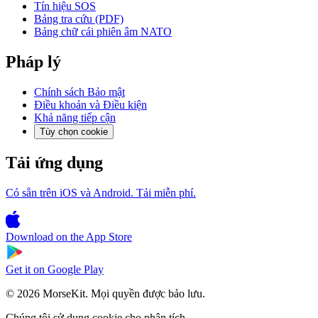
Tín hiệu SOS
Bảng tra cứu (PDF)
Bảng chữ cái phiên âm NATO
Pháp lý
Chính sách Bảo mật
Điều khoản và Điều kiện
Khả năng tiếp cận
Tùy chọn cookie
Tải ứng dụng
Có sẵn trên iOS và Android. Tải miễn phí.
Download on the
App Store
Get it on
Google Play
© 2026 MorseKit. Mọi quyền được bảo lưu.
Chúng tôi sử dụng cookie cho phân tích