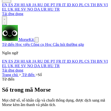
EN
ES
ZH
HI
AR
JA
RU
DE
PT
FR
IT
ID
KO
PL
CS
TH
BN
VI
EL
UK
HE
SV
NO
DA
UR
HU
TR
Tải ứng dụng
MorseKit
Từ điển
Học viện
Công cụ
Học
Câu hỏi thường gặp
Ngôn ngữ
EN
ES
ZH
HI
AR
JA
RU
DE
PT
FR
IT
ID
KO
PL
CS
TH
BN
VI
EL
UK
HE
SV
NO
DA
UR
HU
TR
Tải ứng dụng
Trang chủ
>
Từ điển
>
Số
Từ điển
Số trong mã Morse
Mọi chữ số, số khẩn cấp và chuỗi thông dụng, được dịch sang mã
Morse kèm âm thanh và phân tích.