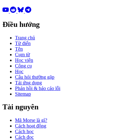
Điều hướng
Trang chủ
Từ điển
Tên
Cụm từ
Học viện
Công cụ
Học
Câu hỏi thường gặp
Tải ứng dụng
Phản hồi & báo cáo lỗi
Sitemap
Tài nguyên
Mã Morse là gì?
Cách hoạt động
Cách học
Cách đọc