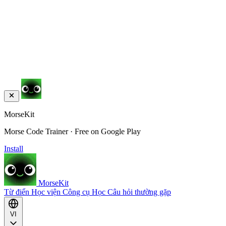
MorseKit
Morse Code Trainer · Free on Google Play
Install
MorseKit
Từ điển
Học viện
Công cụ
Học
Câu hỏi thường gặp
VI