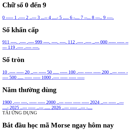
Chữ số 0 đến 9
0
-----
1
.----
2
..---
3
...--
4
....-
5
.....
6
-....
7
--...
8
---..
9
----.
Số khẩn cấp
911
----. .---- .----
999
----. ----. ----.
112
.---- .---- ..---
000
----- ----- --
---
119
.---- .---- ----.
Số tròn
10
.---- -----
20
..--- -----
50
..... -----
100
.---- ----- -----
200
..--- ----- -
----
500
..... ----- -----
1000
.---- ----- ----- -----
Năm thường dùng
1900
.---- ----. ----- -----
2000
..--- ----- ----- -----
2024
..--- ----- ..---
....-
2025
..--- ----- ..--- .....
2026
..--- ----- ..--- -....
TẢI ỨNG DỤNG
Bắt đầu học mã Morse ngay hôm nay