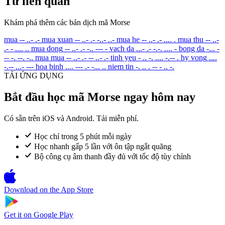
Từ liên quan
Khám phá thêm các bản dịch mã Morse
mua
-- ..- .-
mua xuan
-- ..- .- -..- ..-
mua he
-- ..- .- .... .
mua thu
-- ..-
.- - .... ..
mua dong
-- ..- .- -.. --- -
vach da
...- .- -.-. .... -
bong da
-... -
-- -. --. -..
mua mua
-- ..- .- -- ..- .-
tinh yeu
- .. -. .... -.-- .
hy vong
....
-.-- ...- ---
hoa binh
.... --- .- -... ..
niem tin
-. .. . -- - .. -.
TẢI ỨNG DỤNG
Bắt đầu học mã Morse ngay hôm nay
Có sẵn trên iOS và Android. Tải miễn phí.
Học chỉ trong 5 phút mỗi ngày
Học nhanh gấp 5 lần với ôn tập ngắt quãng
Bộ công cụ âm thanh đầy đủ với tốc độ tùy chỉnh
Download on the
App Store
Get it on
Google Play