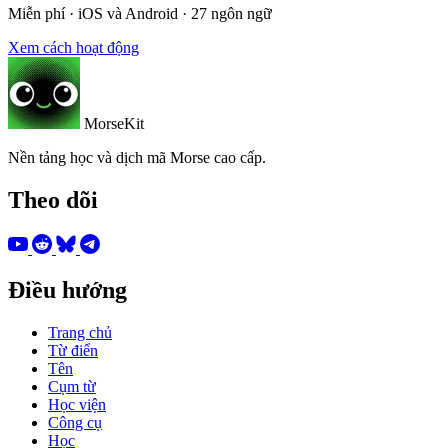
Miễn phí · iOS và Android · 27 ngôn ngữ
Xem cách hoạt động
MorseKit
Nền tảng học và dịch mã Morse cao cấp.
Theo dõi
Điều hướng
Trang chủ
Từ điển
Tên
Cụm từ
Học viện
Công cụ
Học