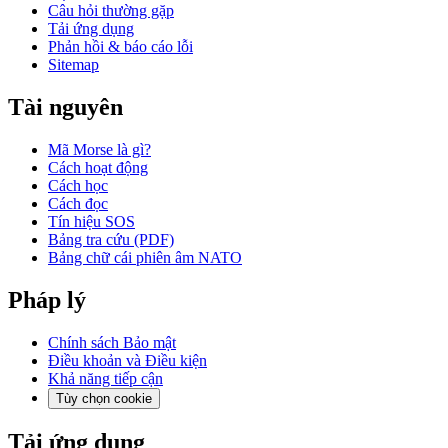
Câu hỏi thường gặp
Tải ứng dụng
Phản hồi & báo cáo lỗi
Sitemap
Tài nguyên
Mã Morse là gì?
Cách hoạt động
Cách học
Cách đọc
Tín hiệu SOS
Bảng tra cứu (PDF)
Bảng chữ cái phiên âm NATO
Pháp lý
Chính sách Bảo mật
Điều khoản và Điều kiện
Khả năng tiếp cận
Tùy chọn cookie
Tải ứng dụng