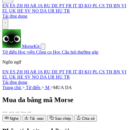
EN
ES
ZH
HI
AR
JA
RU
DE
PT
FR
IT
ID
KO
PL
CS
TH
BN
VI
EL
UK
HE
SV
NO
DA
UR
HU
TR
Tải ứng dụng
MorseKit
Từ điển
Học viện
Công cụ
Học
Câu hỏi thường gặp
Ngôn ngữ
EN
ES
ZH
HI
AR
JA
RU
DE
PT
FR
IT
ID
KO
PL
CS
TH
BN
VI
EL
UK
HE
SV
NO
DA
UR
HU
TR
Tải ứng dụng
Trang chủ
>
Từ điển
>
M
>
MUA DA
Mua da
bằng mã Morse
−
−
·
·
−
·
−
−
·
·
·
−
Nghe
Tải .wav
Sao chép
Chia sẻ