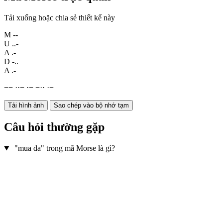
Tải xuống hoặc chia sẻ thiết kế này
M
--
U
..-
A
.-
D
-..
A
.-
−
−
·
·
−
·
−
−
·
·
·
−
Tải hình ảnh
Sao chép vào bộ nhớ tạm
Câu hỏi thường gặp
"mua da" trong mã Morse là gì?