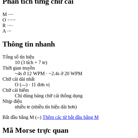
Phân tích từng chữ cái
M
−
−
O
−
−
−
R
·
−
·
A
·
−
Thông tin nhanh
Tổng số tín hiệu
10 (3 tích + 7 te)
Thời gian truyền
~4s ở 12 WPM · ~2.4s ở 20 WPM
Chữ cái dài nhất
O (---) · 11 đơn vị
Chữ cái hiếm
Chỉ dùng bảng chữ cái thông dụng
Nhịp điệu
nhiều te (nhiều tín hiệu dài hơn)
Bắt đầu bằng M (--)
Thêm các từ bắt đầu bằng M
Mã Morse trực quan