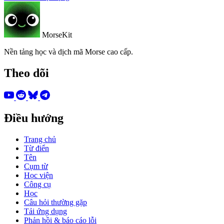
MorseKit
Nền tảng học và dịch mã Morse cao cấp.
Theo dõi
Điều hướng
Trang chủ
Từ điển
Tên
Cụm từ
Học viện
Công cụ
Học
Câu hỏi thường gặp
Tải ứng dụng
Phản hồi & báo cáo lỗi