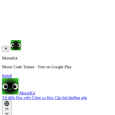
MorseKit
Morse Code Trainer · Free on Google Play
Install
MorseKit
Từ điển
Học viện
Công cụ
Học
Câu hỏi thường gặp
VI