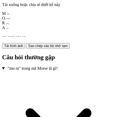
Tải xuống hoặc chia sẻ thiết kế này
M
--
O
---
R
.-.
A
.-
−
−
−
−
−
·
−
·
·
−
Tải hình ảnh
Sao chép vào bộ nhớ tạm
Câu hỏi thường gặp
"mo ra" trong mã Morse là gì?