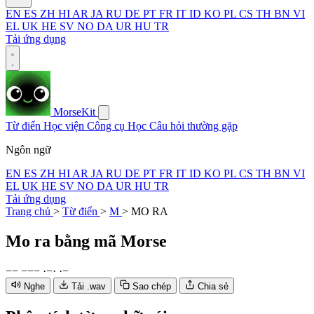
EN
ES
ZH
HI
AR
JA
RU
DE
PT
FR
IT
ID
KO
PL
CS
TH
BN
VI
EL
UK
HE
SV
NO
DA
UR
HU
TR
Tải ứng dụng
MorseKit
Từ điển
Học viện
Công cụ
Học
Câu hỏi thường gặp
Ngôn ngữ
EN
ES
ZH
HI
AR
JA
RU
DE
PT
FR
IT
ID
KO
PL
CS
TH
BN
VI
EL
UK
HE
SV
NO
DA
UR
HU
TR
Tải ứng dụng
Trang chủ
>
Từ điển
>
M
>
MO RA
Mo ra
bằng mã Morse
−
−
−
−
−
·
−
·
·
−
Nghe
Tải .wav
Sao chép
Chia sẻ