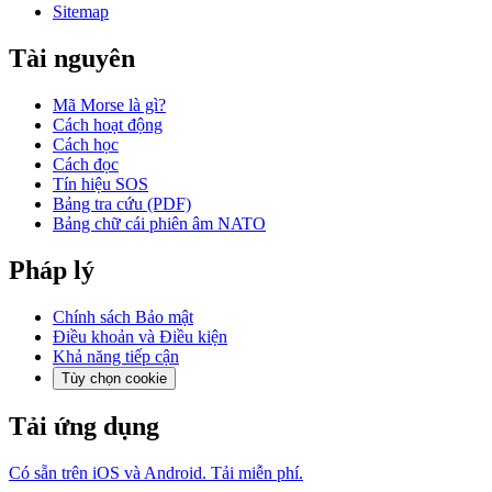
Sitemap
Tài nguyên
Mã Morse là gì?
Cách hoạt động
Cách học
Cách đọc
Tín hiệu SOS
Bảng tra cứu (PDF)
Bảng chữ cái phiên âm NATO
Pháp lý
Chính sách Bảo mật
Điều khoản và Điều kiện
Khả năng tiếp cận
Tùy chọn cookie
Tải ứng dụng
Có sẵn trên iOS và Android. Tải miễn phí.