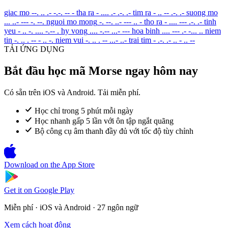
giac mo
--. .. .- -.-. -- -
tha ra
- .... .- .-. .-
tim ra
- .. -- .-. .-
suong mo
... ..- --- -. --.
nguoi mo mong
-. --. ..- --- .. -
tho ra
- .... --- .-. .-
tinh
yeu
- .. -. .... -.-- .
hy vong
.... -.-- ...- ---
hoa binh
.... --- .- -... ..
niem
tin
-. .. . -- - .. -.
niem vui
-. .. . -- ...- ..-
trai tim
- .-. .- .. - .. --
TẢI ỨNG DỤNG
Bắt đầu học mã Morse ngay hôm nay
Có sẵn trên iOS và Android. Tải miễn phí.
Học chỉ trong 5 phút mỗi ngày
Học nhanh gấp 5 lần với ôn tập ngắt quãng
Bộ công cụ âm thanh đầy đủ với tốc độ tùy chỉnh
Download on the
App Store
Get it on
Google Play
Miễn phí · iOS và Android · 27 ngôn ngữ
Xem cách hoạt động