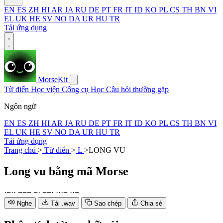
EN
ES
ZH
HI
AR
JA
RU
DE
PT
FR
IT
ID
KO
PL
CS
TH
BN
VI
EL
UK
HE
SV
NO
DA
UR
HU
TR
Tải ứng dụng
MorseKit
Từ điển
Học viện
Công cụ
Học
Câu hỏi thường gặp
Ngôn ngữ
EN
ES
ZH
HI
AR
JA
RU
DE
PT
FR
IT
ID
KO
PL
CS
TH
BN
VI
EL
UK
HE
SV
NO
DA
UR
HU
TR
Tải ứng dụng
Trang chủ
>
Từ điển
>
L
>
LONG VU
Long vu
bằng mã Morse
·
−
·
·
−
−
−
−
·
−
−
·
·
·
·
−
·
·
−
Nghe
Tải .wav
Sao chép
Chia sẻ