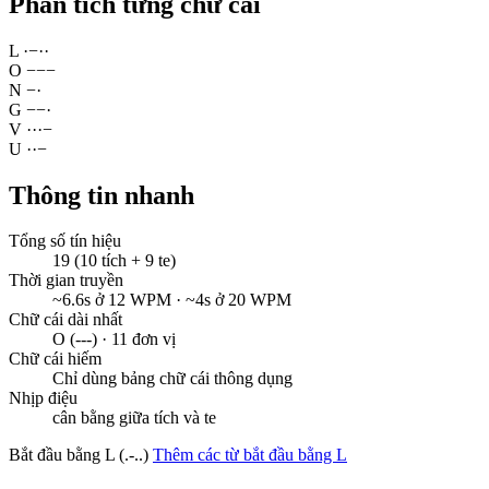
Phân tích từng chữ cái
L
·
−
·
·
O
−
−
−
N
−
·
G
−
−
·
V
·
·
·
−
U
·
·
−
Thông tin nhanh
Tổng số tín hiệu
19 (10 tích + 9 te)
Thời gian truyền
~6.6s ở 12 WPM · ~4s ở 20 WPM
Chữ cái dài nhất
O (---) · 11 đơn vị
Chữ cái hiếm
Chỉ dùng bảng chữ cái thông dụng
Nhịp điệu
cân bằng giữa tích và te
Bắt đầu bằng L (.-..)
Thêm các từ bắt đầu bằng L