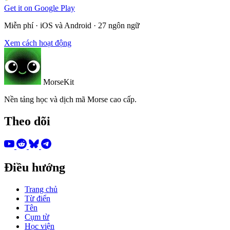
Get it on
Google Play
Miễn phí · iOS và Android · 27 ngôn ngữ
Xem cách hoạt động
MorseKit
Nền tảng học và dịch mã Morse cao cấp.
Theo dõi
Điều hướng
Trang chủ
Từ điển
Tên
Cụm từ
Học viện