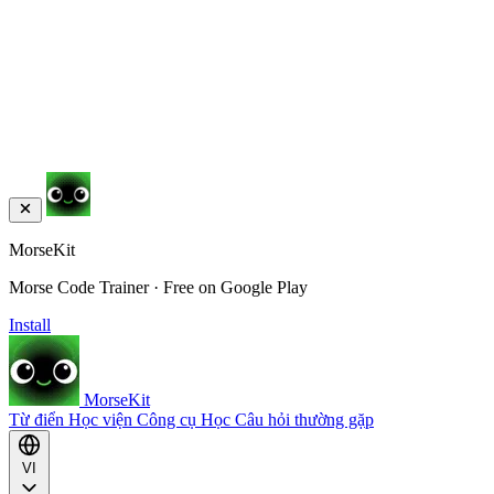
MorseKit
Morse Code Trainer · Free on Google Play
Install
MorseKit
Từ điển
Học viện
Công cụ
Học
Câu hỏi thường gặp
VI