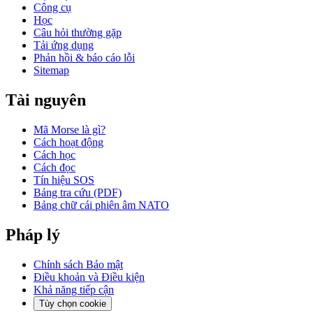
Công cụ
Học
Câu hỏi thường gặp
Tải ứng dụng
Phản hồi & báo cáo lỗi
Sitemap
Tài nguyên
Mã Morse là gì?
Cách hoạt động
Cách học
Cách đọc
Tín hiệu SOS
Bảng tra cứu (PDF)
Bảng chữ cái phiên âm NATO
Pháp lý
Chính sách Bảo mật
Điều khoản và Điều kiện
Khả năng tiếp cận
Tùy chọn cookie