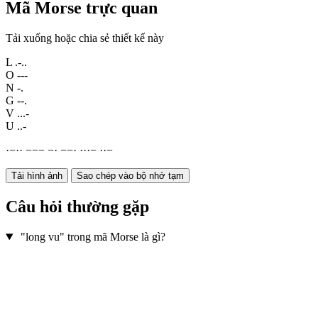
Mã Morse trực quan
Tải xuống hoặc chia sẻ thiết kế này
L
.-..
O
---
N
-.
G
--.
V
...-
U
..-
·
−
·
·
−
−
−
−
·
−
−
·
·
·
·
−
·
·
−
Tải hình ảnh
Sao chép vào bộ nhớ tạm
Câu hỏi thường gặp
"long vu" trong mã Morse là gì?