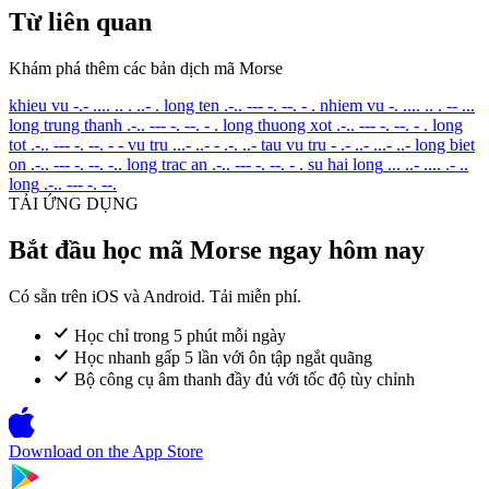
Từ liên quan
Khám phá thêm các bản dịch mã Morse
khieu vu
-.- .... .. . ..- .
long ten
.-.. --- -. --. - .
nhiem vu
-. .... .. . -- ...
long trung thanh
.-.. --- -. --. - .
long thuong xot
.-.. --- -. --. - .
long
tot
.-.. --- -. --. - -
vu tru
...- ..- - .-. ..-
tau vu tru
- .- ..- ...- ..-
long biet
on
.-.. --- -. --. -..
long trac an
.-.. --- -. --. - .
su hai long
... ..- .... .- ..
long
.-.. --- -. --.
TẢI ỨNG DỤNG
Bắt đầu học mã Morse ngay hôm nay
Có sẵn trên iOS và Android. Tải miễn phí.
Học chỉ trong 5 phút mỗi ngày
Học nhanh gấp 5 lần với ôn tập ngắt quãng
Bộ công cụ âm thanh đầy đủ với tốc độ tùy chỉnh
Download on the
App Store