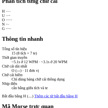
Phân tích từng chữ cái
H
·
·
·
·
U
·
·
−
O
−
−
−
N
−
·
G
−
−
·
Thông tin nhanh
Tổng số tín hiệu
15 (8 tích + 7 te)
Thời gian truyền
~5.1s ở 12 WPM · ~3.1s ở 20 WPM
Chữ cái dài nhất
O (---) · 11 đơn vị
Chữ cái hiếm
Chỉ dùng bảng chữ cái thông dụng
Nhịp điệu
cân bằng giữa tích và te
Bắt đầu bằng H (....)
Thêm các từ bắt đầu bằng H
Mã Morse trực quan