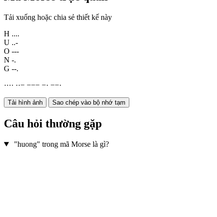
Tải xuống hoặc chia sẻ thiết kế này
H
....
U
..-
O
---
N
-.
G
--.
·
·
·
·
·
·
−
−
−
−
−
·
−
−
·
Tải hình ảnh
Sao chép vào bộ nhớ tạm
Câu hỏi thường gặp
"huong" trong mã Morse là gì?