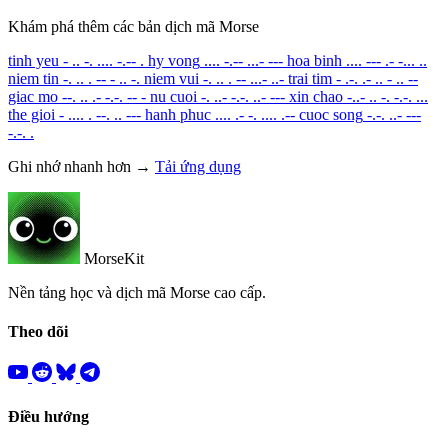
Khám phá thêm các bản dịch mã Morse
tinh yeu
- .. -. .... -.-- .
hy vong
.... -.-- ...- ---
hoa binh
.... --- .- -... ..
niem tin
-. .. . -- - .. -.
niem vui
-. .. . -- ...- ..-
trai tim
- .-. .- .. - .. --
giac mo
--. .. .- -.-. -- -
nu cuoi
-. ..- -.-. ..- ---
xin chao
-..- .. -. -.-. ...
the gioi
- .... . --. .. ---
hanh phuc
.... .- -. .... .--
cuoc song
-.-. ..- ---
-.-. .
Ghi nhớ nhanh hơn →
Tải ứng dụng
MorseKit
Nền tảng học và dịch mã Morse cao cấp.
Theo dõi
Điều hướng