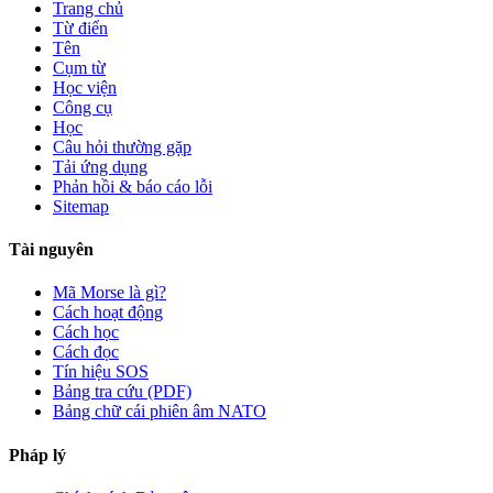
Trang chủ
Từ điển
Tên
Cụm từ
Học viện
Công cụ
Học
Câu hỏi thường gặp
Tải ứng dụng
Phản hồi & báo cáo lỗi
Sitemap
Tài nguyên
Mã Morse là gì?
Cách hoạt động
Cách học
Cách đọc
Tín hiệu SOS
Bảng tra cứu (PDF)
Bảng chữ cái phiên âm NATO
Pháp lý