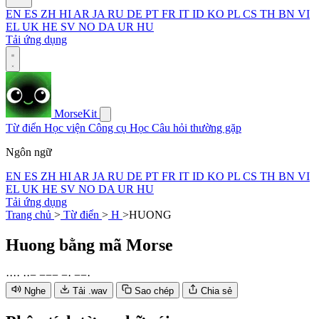
EN
ES
ZH
HI
AR
JA
RU
DE
PT
FR
IT
ID
KO
PL
CS
TH
BN
VI
EL
UK
HE
SV
NO
DA
UR
HU
Tải ứng dụng
MorseKit
Từ điển
Học viện
Công cụ
Học
Câu hỏi thường gặp
Ngôn ngữ
EN
ES
ZH
HI
AR
JA
RU
DE
PT
FR
IT
ID
KO
PL
CS
TH
BN
VI
EL
UK
HE
SV
NO
DA
UR
HU
Tải ứng dụng
Trang chủ
>
Từ điển
>
H
>
HUONG
Huong
bằng mã Morse
·
·
·
·
·
·
−
−
−
−
−
·
−
−
·
Nghe
Tải .wav
Sao chép
Chia sẻ