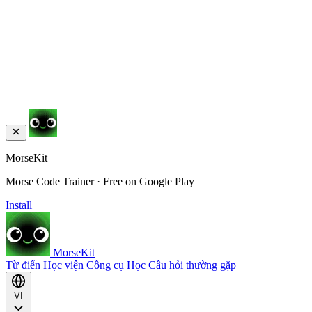
MorseKit
Morse Code Trainer · Free on Google Play
Install
MorseKit
Từ điển
Học viện
Công cụ
Học
Câu hỏi thường gặp
VI