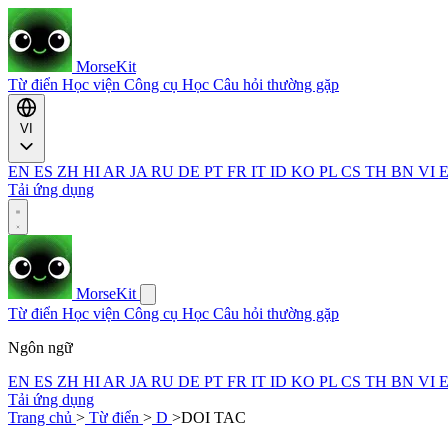
MorseKit
Từ điển
Học viện
Công cụ
Học
Câu hỏi thường gặp
VI
EN
ES
ZH
HI
AR
JA
RU
DE
PT
FR
IT
ID
KO
PL
CS
TH
BN
VI
Tải ứng dụng
MorseKit
Từ điển
Học viện
Công cụ
Học
Câu hỏi thường gặp
Ngôn ngữ
EN
ES
ZH
HI
AR
JA
RU
DE
PT
FR
IT
ID
KO
PL
CS
TH
BN
VI
Tải ứng dụng
Trang chủ
>
Từ điển
>
D
>
DOI TAC