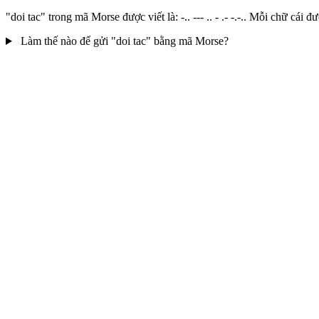
"doi tac" trong mã Morse được viết là: -.. --- .. - .- -.-.. Mỗi chữ 
Làm thế nào để gửi "doi tac" bằng mã Morse?