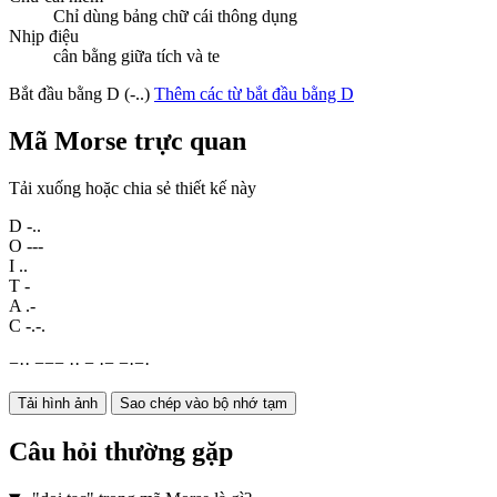
Chỉ dùng bảng chữ cái thông dụng
Nhịp điệu
cân bằng giữa tích và te
Bắt đầu bằng D (-..)
Thêm các từ bắt đầu bằng D
Mã Morse trực quan
Tải xuống hoặc chia sẻ thiết kế này
D
-..
O
---
I
..
T
-
A
.-
C
-.-.
−
·
·
−
−
−
·
·
−
·
−
−
·
−
·
Tải hình ảnh
Sao chép vào bộ nhớ tạm
Câu hỏi thường gặp