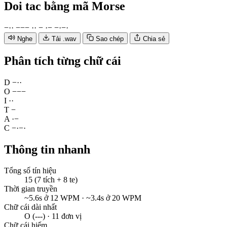
Doi tac
bằng mã Morse
−
·
·
−
−
−
·
·
−
·
−
−
·
−
·
Nghe
Tải .wav
Sao chép
Chia sẻ
Phân tích từng chữ cái
D
−
·
·
O
−
−
−
I
·
·
T
−
A
·
−
C
−
·
−
·
Thông tin nhanh
Tổng số tín hiệu
15 (7 tích + 8 te)
Thời gian truyền
~5.6s ở 12 WPM · ~3.4s ở 20 WPM
Chữ cái dài nhất
O (---) · 11 đơn vị
Chữ cái hiếm