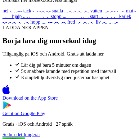
Utforska fler morsekodsoversattningar
nej
-. . .---
tack
- .- -.-. -.-
snalla
... -. .- .-.. .-..
vatten
...- .- - - . -.
mat
-
- .- -
hjalp
.... .--- .- .-.. .-
stopp
... - --- .--. .--.
start
... - .- .-. -
karlek
-.- .- .-. .-.. . -.
hopp
.... --- .--. .--.
fred
..-. .-. . -..
liv
.-.. .. ...-
LADDA NER APPEN
Borja lara dig morsekod idag
Tillganglig pa iOS och Android. Gratis att ladda ner.
Lär dig på bara 5 minuter om dagen
5x snabbare larande med repetition med intervall
Komplett ljudverktyg med justerbar hastighet
Download on the
App Store
Get it on
Google Play
Gratis · iOS och Android · 27 språk
Se hur det fungerar