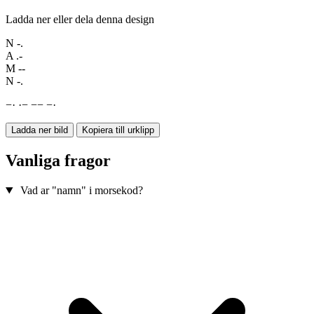
Ladda ner eller dela denna design
N
-.
A
.-
M
--
N
-.
−
·
·
−
−
−
−
·
Ladda ner bild
Kopiera till urklipp
Vanliga fragor
Vad ar "namn" i morsekod?