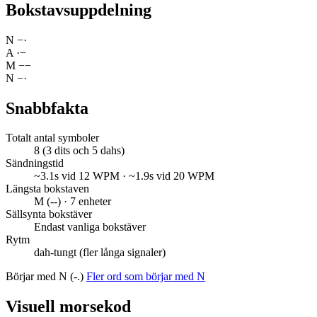
Bokstavsuppdelning
N
−
·
A
·
−
M
−
−
N
−
·
Snabbfakta
Totalt antal symboler
8 (3 dits och 5 dahs)
Sändningstid
~3.1s vid 12 WPM · ~1.9s vid 20 WPM
Längsta bokstaven
M (--) · 7 enheter
Sällsynta bokstäver
Endast vanliga bokstäver
Rytm
dah-tungt (fler långa signaler)
Börjar med N (-.)
Fler ord som börjar med N
Visuell morsekod