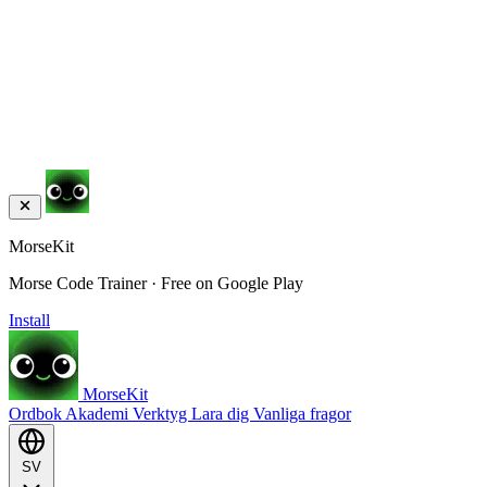
MorseKit
Morse Code Trainer · Free on Google Play
Install
MorseKit
Ordbok
Akademi
Verktyg
Lara dig
Vanliga fragor
SV