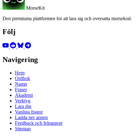
MorseKit
Den premiuma plattformen for att lara sig och oversatta morsekod.
Följ
Navigering
Hem
Ordbok
Namn
Fraser
Akademi
Verktyg
Lara dig
Vanliga fragor
Ladda ner appen
Feedback och felrapport
Sitemap