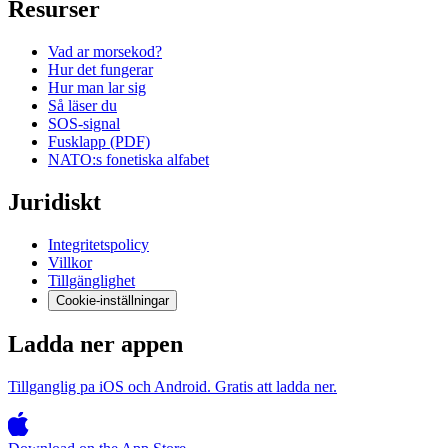
Resurser
Vad ar morsekod?
Hur det fungerar
Hur man lar sig
Så läser du
SOS-signal
Fusklapp (PDF)
NATO:s fonetiska alfabet
Juridiskt
Integritetspolicy
Villkor
Tillgänglighet
Cookie-inställningar
Ladda ner appen
Tillganglig pa iOS och Android. Gratis att ladda ner.