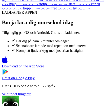
- .- -
hjalp
.... .--- .- .-.. .-
stopp
... - --- .--. .--.
start
... - .- .-. -
karlek
-.- .- .-. .-.. . -.
hopp
.... --- .--. .--.
fred
..-. .-. . -..
liv
.-.. .. ...-
LADDA NER APPEN
Borja lara dig morsekod idag
Tillganglig pa iOS och Android. Gratis att ladda ner.
Lär dig på bara 5 minuter om dagen
5x snabbare larande med repetition med intervall
Komplett ljudverktyg med justerbar hastighet
Download on the
App Store
Get it on
Google Play
Gratis · iOS och Android · 27 språk
Se hur det fungerar