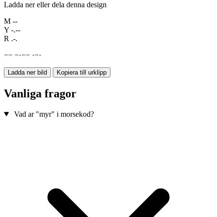
Ladda ner eller dela denna design
M
--
Y
-.--
R
.-.
−
−
−
·
−
−
·
−
·
Ladda ner bild
Kopiera till urklipp
Vanliga fragor
Vad ar "myr" i morsekod?