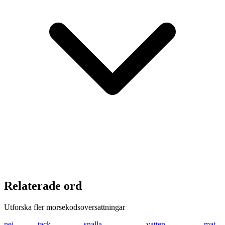
Relaterade ord
Utforska fler morsekodsoversattningar
nej
-. . .---
tack
- .- -.-. -.-
snalla
... -. .- .-.. .-..
vatten
...- .- - - . -.
mat
-