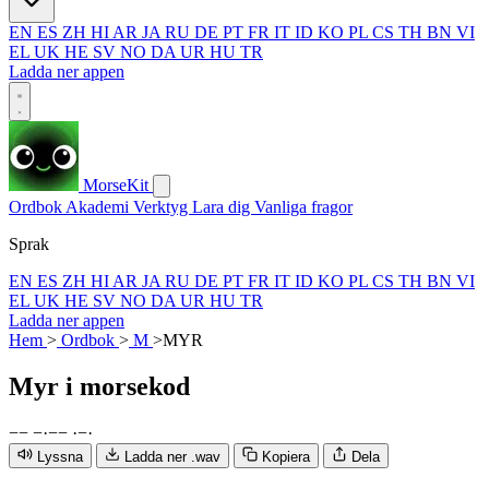
EN
ES
ZH
HI
AR
JA
RU
DE
PT
FR
IT
ID
KO
PL
CS
TH
BN
VI
EL
UK
HE
SV
NO
DA
UR
HU
TR
Ladda ner appen
MorseKit
Ordbok
Akademi
Verktyg
Lara dig
Vanliga fragor
Sprak
EN
ES
ZH
HI
AR
JA
RU
DE
PT
FR
IT
ID
KO
PL
CS
TH
BN
VI
EL
UK
HE
SV
NO
DA
UR
HU
TR
Ladda ner appen
Hem
>
Ordbok
>
M
>
MYR
Myr
i morsekod
−
−
−
·
−
−
·
−
·
Lyssna
Ladda ner .wav
Kopiera
Dela