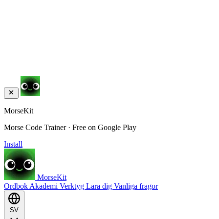
MorseKit
Morse Code Trainer · Free on Google Play
Install
MorseKit
Ordbok
Akademi
Verktyg
Lara dig
Vanliga fragor
SV