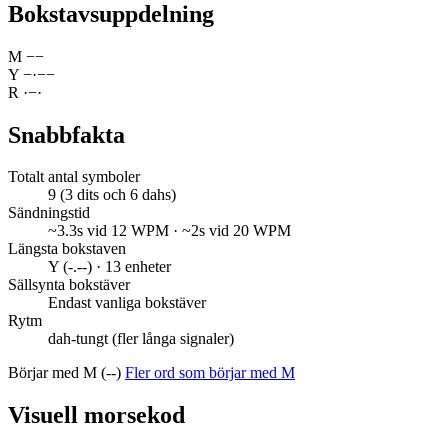
Bokstavsuppdelning
M
−
−
Y
−
·
−
−
R
·
−
·
Snabbfakta
Totalt antal symboler
9 (3 dits och 6 dahs)
Sändningstid
~3.3s vid 12 WPM · ~2s vid 20 WPM
Längsta bokstaven
Y (-.--) · 13 enheter
Sällsynta bokstäver
Endast vanliga bokstäver
Rytm
dah-tungt (fler långa signaler)
Börjar med M (--)
Fler ord som börjar med M
Visuell morsekod