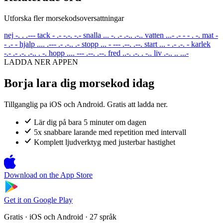
Utforska fler morsekodsoversattningar
nej
-. . .---
tack
- .- -.-. -.-
snalla
... -. .- .-.. .-..
vatten
...- .- - - . -.
mat
-
- .- -
hjalp
.... .--- .- .-.. .-
stopp
... - --- .--. .--.
start
... - .- .-. -
karlek
-.- .- .-. .-.. . -.
hopp
.... --- .--. .--.
fred
..-. .-. . -..
liv
.-.. .. ...-
LADDA NER APPEN
Borja lara dig morsekod idag
Tillganglig pa iOS och Android. Gratis att ladda ner.
Lär dig på bara 5 minuter om dagen
5x snabbare larande med repetition med intervall
Komplett ljudverktyg med justerbar hastighet
Download on the
App Store
Get it on
Google Play
Gratis · iOS och Android · 27 språk