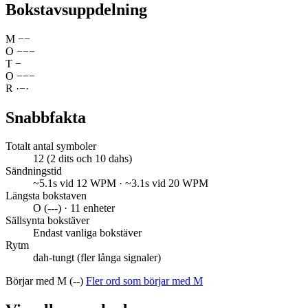
Bokstavsuppdelning
M
−
−
O
−
−
−
T
−
O
−
−
−
R
·
−
·
Snabbfakta
Totalt antal symboler
12 (2 dits och 10 dahs)
Sändningstid
~5.1s vid 12 WPM · ~3.1s vid 20 WPM
Längsta bokstaven
O (---) · 11 enheter
Sällsynta bokstäver
Endast vanliga bokstäver
Rytm
dah-tungt (fler långa signaler)
Börjar med M (--)
Fler ord som börjar med M