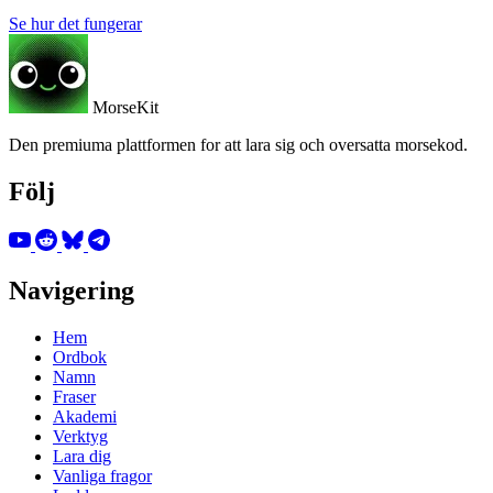
Se hur det fungerar
MorseKit
Den premiuma plattformen for att lara sig och oversatta morsekod.
Följ
Navigering
Hem
Ordbok
Namn
Fraser
Akademi
Verktyg
Lara dig
Vanliga fragor