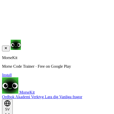
MorseKit
Morse Code Trainer · Free on Google Play
Install
MorseKit
Ordbok
Akademi
Verktyg
Lara dig
Vanliga fragor
SV