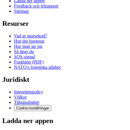
Ladda ner appen
Feedback och felrapport
Sitemap
Resurser
Vad ar morsekod?
Hur det fungerar
Hur man lar sig
Så läser du
SOS-signal
Fusklapp (PDF)
NATO:s fonetiska alfabet
Juridiskt
Integritetspolicy
Villkor
Tillgänglighet
Cookie-inställningar
Ladda ner appen