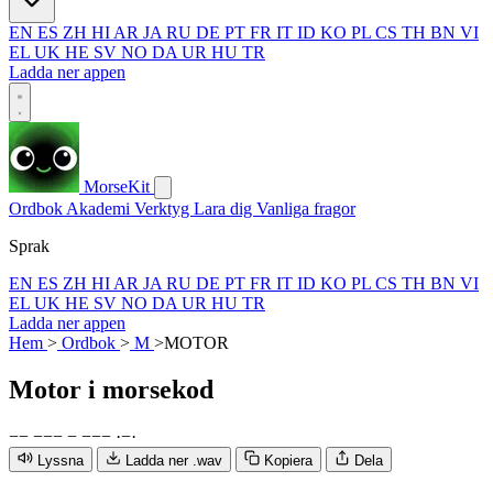
EN
ES
ZH
HI
AR
JA
RU
DE
PT
FR
IT
ID
KO
PL
CS
TH
BN
VI
EL
UK
HE
SV
NO
DA
UR
HU
TR
Ladda ner appen
MorseKit
Ordbok
Akademi
Verktyg
Lara dig
Vanliga fragor
Sprak
EN
ES
ZH
HI
AR
JA
RU
DE
PT
FR
IT
ID
KO
PL
CS
TH
BN
VI
EL
UK
HE
SV
NO
DA
UR
HU
TR
Ladda ner appen
Hem
>
Ordbok
>
M
>
MOTOR
Motor
i morsekod
−
−
−
−
−
−
−
−
−
·
−
·
Lyssna
Ladda ner .wav
Kopiera
Dela