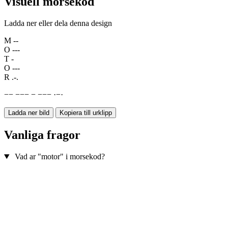
Visuell morsekod
Ladda ner eller dela denna design
M
--
O
---
T
-
O
---
R
.-.
−
−
−
−
−
−
−
−
−
·
−
·
Ladda ner bild
Kopiera till urklipp
Vanliga fragor
Vad ar "motor" i morsekod?