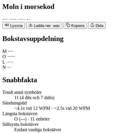
Moln
i morsekod
−
−
−
−
−
·
−
·
·
−
·
Lyssna
Ladda ner .wav
Kopiera
Dela
Bokstavsuppdelning
M
−
−
O
−
−
−
L
·
−
·
·
N
−
·
Snabbfakta
Totalt antal symboler
11 (4 dits och 7 dahs)
Sändningstid
~4.1s vid 12 WPM · ~2.5s vid 20 WPM
Längsta bokstaven
O (---) · 11 enheter
Sällsynta bokstäver
Endast vanliga bokstäver