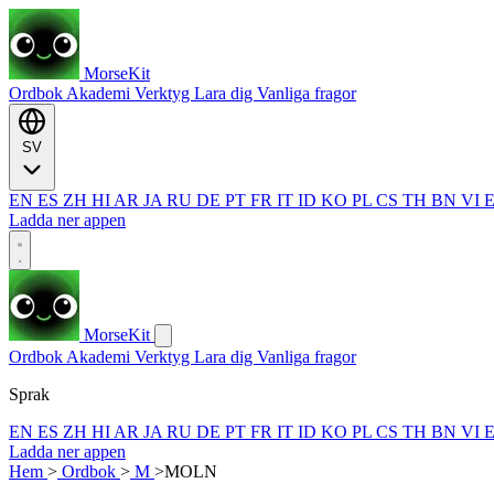
MorseKit
Ordbok
Akademi
Verktyg
Lara dig
Vanliga fragor
SV
EN
ES
ZH
HI
AR
JA
RU
DE
PT
FR
IT
ID
KO
PL
CS
TH
BN
VI
Ladda ner appen
MorseKit
Ordbok
Akademi
Verktyg
Lara dig
Vanliga fragor
Sprak
EN
ES
ZH
HI
AR
JA
RU
DE
PT
FR
IT
ID
KO
PL
CS
TH
BN
VI
Ladda ner appen
Hem
>
Ordbok
>
M
>
MOLN