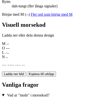
Rytm
dah-tungt (fler långa signaler)
Börjar med M (--)
Fler ord som börjar med M
Visuell morsekod
Ladda ner eller dela denna design
M
--
O
---
L
.-..
N
-.
−
−
−
−
−
·
−
·
·
−
·
Ladda ner bild
Kopiera till urklipp
Vanliga fragor
Vad ar "moln" i morsekod?