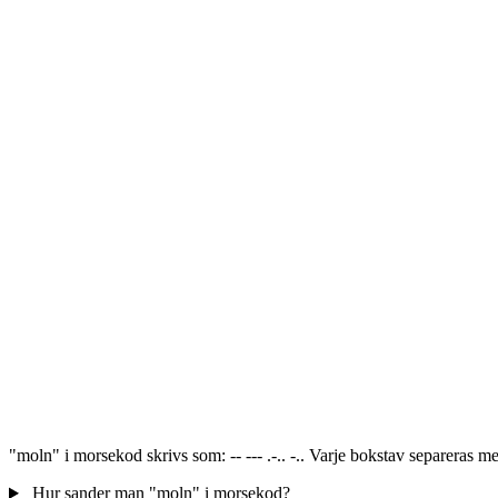
"moln" i morsekod skrivs som: -- --- .-.. -.. Varje bokstav separeras 
Hur sander man "moln" i morsekod?