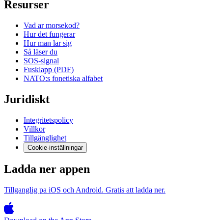
Resurser
Vad ar morsekod?
Hur det fungerar
Hur man lar sig
Så läser du
SOS-signal
Fusklapp (PDF)
NATO:s fonetiska alfabet
Juridiskt
Integritetspolicy
Villkor
Tillgänglighet
Cookie-inställningar
Ladda ner appen
Tillganglig pa iOS och Android. Gratis att ladda ner.