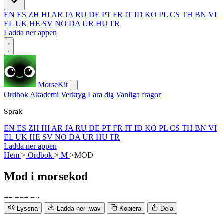
EN
ES
ZH
HI
AR
JA
RU
DE
PT
FR
IT
ID
KO
PL
CS
TH
BN
VI
EL
UK
HE
SV
NO
DA
UR
HU
TR
Ladda ner appen
MorseKit
Ordbok
Akademi
Verktyg
Lara dig
Vanliga fragor
Sprak
EN
ES
ZH
HI
AR
JA
RU
DE
PT
FR
IT
ID
KO
PL
CS
TH
BN
VI
EL
UK
HE
SV
NO
DA
UR
HU
TR
Ladda ner appen
Hem
>
Ordbok
>
M
>
MOD
Mod
i morsekod
−
−
−
−
−
−
·
·
Lyssna
Ladda ner .wav
Kopiera
Dela