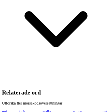
Relaterade ord
Utforska fler morsekodsoversattningar
nej
-. . .---
tack
- .- -.-. -.-
snalla
... -. .- .-.. .-..
vatten
...- .- - - . -.
mat
-