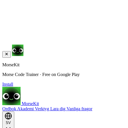
MorseKit
Morse Code Trainer · Free on Google Play
Install
MorseKit
Ordbok
Akademi
Verktyg
Lara dig
Vanliga fragor
SV