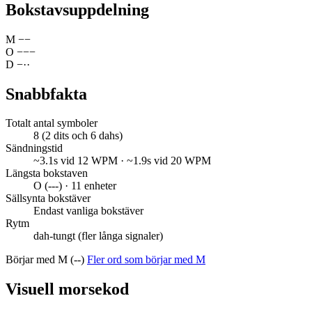
Bokstavsuppdelning
M
−
−
O
−
−
−
D
−
·
·
Snabbfakta
Totalt antal symboler
8 (2 dits och 6 dahs)
Sändningstid
~3.1s vid 12 WPM · ~1.9s vid 20 WPM
Längsta bokstaven
O (---) · 11 enheter
Sällsynta bokstäver
Endast vanliga bokstäver
Rytm
dah-tungt (fler långa signaler)
Börjar med M (--)
Fler ord som börjar med M
Visuell morsekod