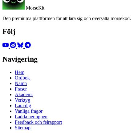
MorseKit
Den premiuma plattformen for att lara sig och oversatta morsekod.
Följ
Navigering
Hem
Ordbok
Namn
Fraser
Akademi
Verktyg
Lara dig
Vanliga fragor
Ladda ner appen
Feedback och felrapport
Sitemap