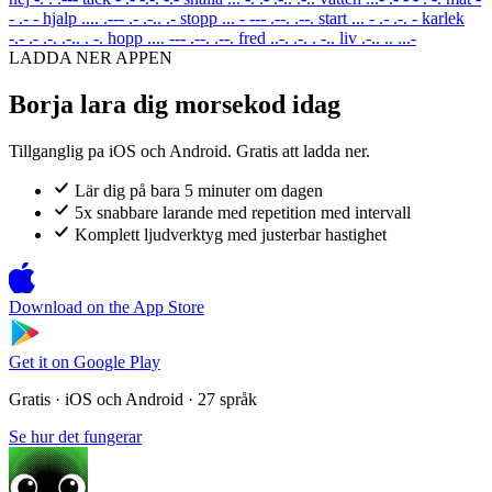
- .- -
hjalp
.... .--- .- .-.. .-
stopp
... - --- .--. .--.
start
... - .- .-. -
karlek
-.- .- .-. .-.. . -.
hopp
.... --- .--. .--.
fred
..-. .-. . -..
liv
.-.. .. ...-
LADDA NER APPEN
Borja lara dig morsekod idag
Tillganglig pa iOS och Android. Gratis att ladda ner.
Lär dig på bara 5 minuter om dagen
5x snabbare larande med repetition med intervall
Komplett ljudverktyg med justerbar hastighet
Download on the
App Store
Get it on
Google Play
Gratis · iOS och Android · 27 språk
Se hur det fungerar