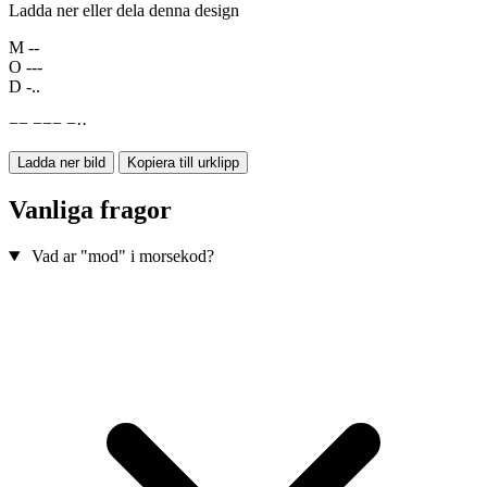
Ladda ner eller dela denna design
M
--
O
---
D
-..
−
−
−
−
−
−
·
·
Ladda ner bild
Kopiera till urklipp
Vanliga fragor
Vad ar "mod" i morsekod?