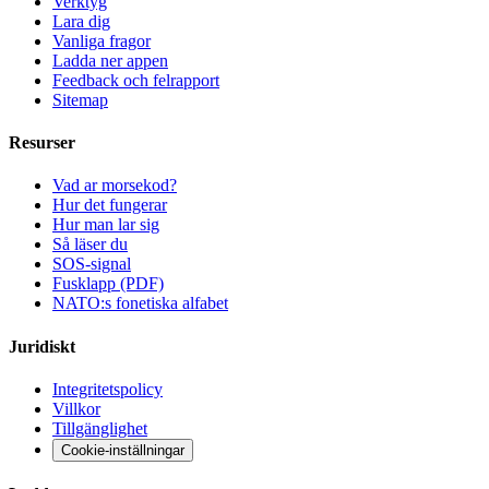
Verktyg
Lara dig
Vanliga fragor
Ladda ner appen
Feedback och felrapport
Sitemap
Resurser
Vad ar morsekod?
Hur det fungerar
Hur man lar sig
Så läser du
SOS-signal
Fusklapp (PDF)
NATO:s fonetiska alfabet
Juridiskt
Integritetspolicy
Villkor
Tillgänglighet
Cookie-inställningar