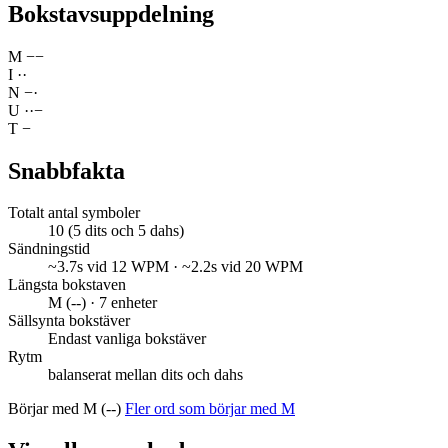
Bokstavsuppdelning
M
−
−
I
·
·
N
−
·
U
·
·
−
T
−
Snabbfakta
Totalt antal symboler
10 (5 dits och 5 dahs)
Sändningstid
~3.7s vid 12 WPM · ~2.2s vid 20 WPM
Längsta bokstaven
M (--) · 7 enheter
Sällsynta bokstäver
Endast vanliga bokstäver
Rytm
balanserat mellan dits och dahs
Börjar med M (--)
Fler ord som börjar med M