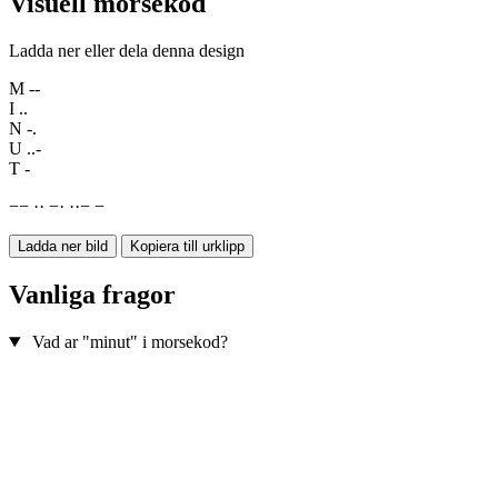
Visuell morsekod
Ladda ner eller dela denna design
M
--
I
..
N
-.
U
..-
T
-
−
−
·
·
−
·
·
·
−
−
Ladda ner bild
Kopiera till urklipp
Vanliga fragor
Vad ar "minut" i morsekod?