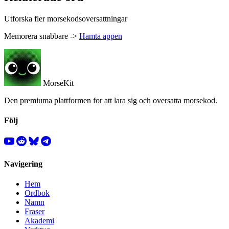
Utforska fler morsekodsoversattningar
Memorera snabbare ->
Hamta appen
MorseKit
Den premiuma plattformen for att lara sig och oversatta morsekod.
Följ
Navigering
Hem
Ordbok
Namn
Fraser
Akademi