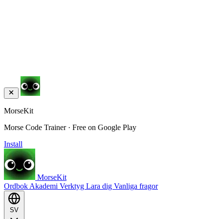
MorseKit
Morse Code Trainer · Free on Google Play
Install
MorseKit
Ordbok
Akademi
Verktyg
Lara dig
Vanliga fragor
SV