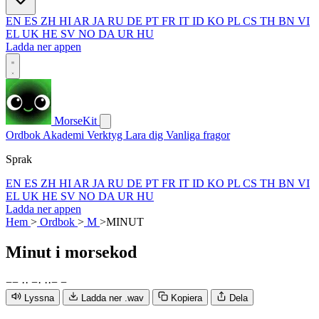
EN
ES
ZH
HI
AR
JA
RU
DE
PT
FR
IT
ID
KO
PL
CS
TH
BN
VI
EL
UK
HE
SV
NO
DA
UR
HU
Ladda ner appen
MorseKit
Ordbok
Akademi
Verktyg
Lara dig
Vanliga fragor
Sprak
EN
ES
ZH
HI
AR
JA
RU
DE
PT
FR
IT
ID
KO
PL
CS
TH
BN
VI
EL
UK
HE
SV
NO
DA
UR
HU
Ladda ner appen
Hem
>
Ordbok
>
M
>
MINUT
Minut
i morsekod
−
−
·
·
−
·
·
·
−
−
Lyssna
Ladda ner .wav
Kopiera
Dela