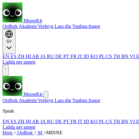
MorseKit
Ordbok
Akademi
Verktyg
Lara dig
Vanliga fragor
SV
EN
ES
ZH
HI
AR
JA
RU
DE
PT
FR
IT
ID
KO
PL
CS
TH
BN
VI
Ladda ner appen
MorseKit
Ordbok
Akademi
Verktyg
Lara dig
Vanliga fragor
Sprak
EN
ES
ZH
HI
AR
JA
RU
DE
PT
FR
IT
ID
KO
PL
CS
TH
BN
VI
Ladda ner appen
Hem
>
Ordbok
>
M
>
MINNE