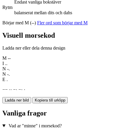
Endast vanliga bokstäver
Rytm
balanserat mellan dits och dahs
Börjar med M (--)
Fler ord som börjar med M
Visuell morsekod
Ladda ner eller dela denna design
M
--
I
..
N
-.
N
-.
E
.
−
−
·
·
−
·
−
·
·
Ladda ner bild
Kopiera till urklipp
Vanliga fragor
Vad ar "minne" i morsekod?