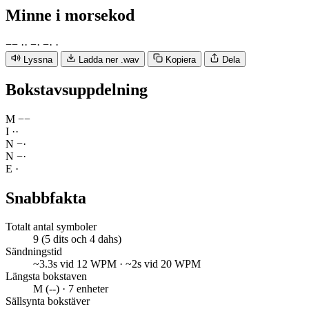
Minne
i morsekod
−
−
·
·
−
·
−
·
·
Lyssna
Ladda ner .wav
Kopiera
Dela
Bokstavsuppdelning
M
−
−
I
·
·
N
−
·
N
−
·
E
·
Snabbfakta
Totalt antal symboler
9 (5 dits och 4 dahs)
Sändningstid
~3.3s vid 12 WPM · ~2s vid 20 WPM
Längsta bokstaven
M (--) · 7 enheter
Sällsynta bokstäver