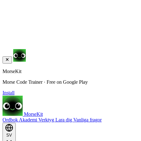
MorseKit
Morse Code Trainer · Free on Google Play
Install
MorseKit
Ordbok
Akademi
Verktyg
Lara dig
Vanliga fragor
SV