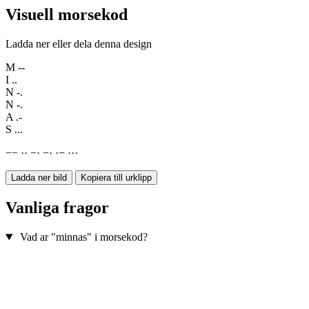
Visuell morsekod
Ladda ner eller dela denna design
M
--
I
..
N
-.
N
-.
A
.-
S
...
−
−
·
·
−
·
−
·
·
−
·
·
·
Ladda ner bild
Kopiera till urklipp
Vanliga fragor
Vad ar "minnas" i morsekod?