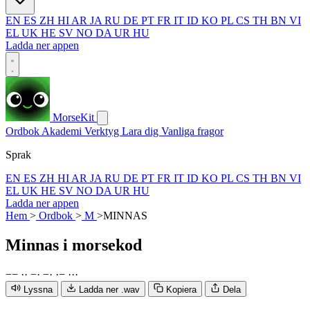
EN
ES
ZH
HI
AR
JA
RU
DE
PT
FR
IT
ID
KO
PL
CS
TH
BN
VI
EL
UK
HE
SV
NO
DA
UR
HU
Ladda ner appen
MorseKit
Ordbok
Akademi
Verktyg
Lara dig
Vanliga fragor
Sprak
EN
ES
ZH
HI
AR
JA
RU
DE
PT
FR
IT
ID
KO
PL
CS
TH
BN
VI
EL
UK
HE
SV
NO
DA
UR
HU
Ladda ner appen
Hem
>
Ordbok
>
M
>
MINNAS
Minnas
i morsekod
−
−
·
·
−
·
−
·
·
−
·
·
·
Lyssna
Ladda ner .wav
Kopiera
Dela