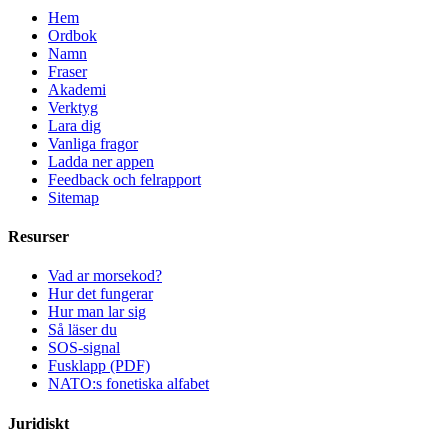
Hem
Ordbok
Namn
Fraser
Akademi
Verktyg
Lara dig
Vanliga fragor
Ladda ner appen
Feedback och felrapport
Sitemap
Resurser
Vad ar morsekod?
Hur det fungerar
Hur man lar sig
Så läser du
SOS-signal
Fusklapp (PDF)
NATO:s fonetiska alfabet
Juridiskt