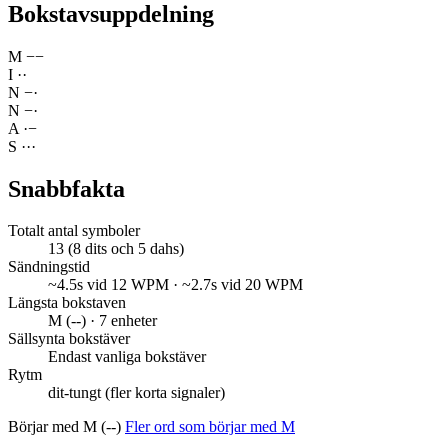
Bokstavsuppdelning
M
−
−
I
·
·
N
−
·
N
−
·
A
·
−
S
·
·
·
Snabbfakta
Totalt antal symboler
13 (8 dits och 5 dahs)
Sändningstid
~4.5s vid 12 WPM · ~2.7s vid 20 WPM
Längsta bokstaven
M (--) · 7 enheter
Sällsynta bokstäver
Endast vanliga bokstäver
Rytm
dit-tungt (fler korta signaler)
Börjar med M (--)
Fler ord som börjar med M