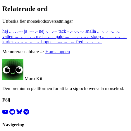
Relaterade ord
Utforska fler morsekodsoversattningar
hej
.... . .---
ja
.--- .-
nej
-. . .---
tack
- .- -.-. -.-
snalla
... -. .- .-.. .-..
vatten
...- .- - - . -.
mat
-- .- -
hjalp
.... .--- .- .-.. .-
stopp
... - --- .--. .--.
karlek
-.- .- .-. .-.. . -.
hopp
.... --- .--. .--.
fred
..-. .-. . -..
Memorera snabbare ->
Hamta appen
MorseKit
Den premiuma plattformen for att lara sig och oversatta morsekod.
Följ
Navigering