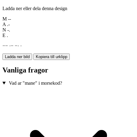
Ladda ner eller dela denna design
M
--
A
.-
N
-.
E
.
−
−
·
−
−
·
·
Ladda ner bild
Kopiera till urklipp
Vanliga fragor
Vad ar "mane" i morsekod?