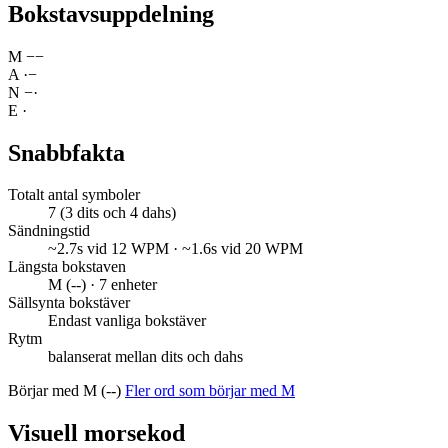
Bokstavsuppdelning
M
−
−
A
·
−
N
−
·
E
·
Snabbfakta
Totalt antal symboler
7 (3 dits och 4 dahs)
Sändningstid
~2.7s vid 12 WPM · ~1.6s vid 20 WPM
Längsta bokstaven
M (--) · 7 enheter
Sällsynta bokstäver
Endast vanliga bokstäver
Rytm
balanserat mellan dits och dahs
Börjar med M (--)
Fler ord som börjar med M
Visuell morsekod