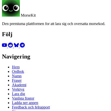
MorseKit
Den premiuma plattformen for att lara sig och oversatta morsekod.
Följ
Navigering
Hem
Ordbok
Namn
Fraser
Akademi
Verktyg
Lara dig
Vanliga fragor
Ladda ner appen
Feedback och felrapport