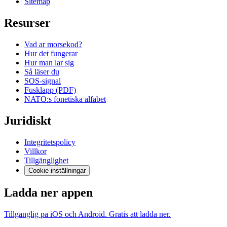
Sitemap
Resurser
Vad ar morsekod?
Hur det fungerar
Hur man lar sig
Så läser du
SOS-signal
Fusklapp (PDF)
NATO:s fonetiska alfabet
Juridiskt
Integritetspolicy
Villkor
Tillgänglighet
Cookie-inställningar
Ladda ner appen
Tillganglig pa iOS och Android. Gratis att ladda ner.