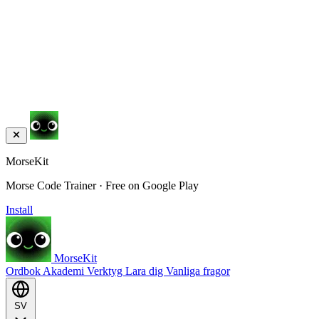
MorseKit
Morse Code Trainer · Free on Google Play
Install
MorseKit
Ordbok
Akademi
Verktyg
Lara dig
Vanliga fragor
SV