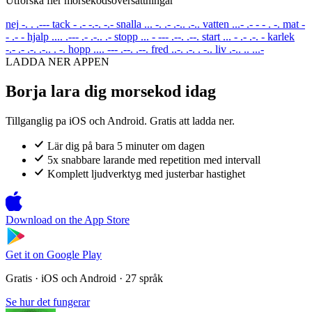
Utforska fler morsekodsoversattningar
nej
-. . .---
tack
- .- -.-. -.-
snalla
... -. .- .-.. .-..
vatten
...- .- - - . -.
mat
-
- .- -
hjalp
.... .--- .- .-.. .-
stopp
... - --- .--. .--.
start
... - .- .-. -
karlek
-.- .- .-. .-.. . -.
hopp
.... --- .--. .--.
fred
..-. .-. . -..
liv
.-.. .. ...-
LADDA NER APPEN
Borja lara dig morsekod idag
Tillganglig pa iOS och Android. Gratis att ladda ner.
Lär dig på bara 5 minuter om dagen
5x snabbare larande med repetition med intervall
Komplett ljudverktyg med justerbar hastighet
Download on the
App Store
Get it on
Google Play
Gratis · iOS och Android · 27 språk
Se hur det fungerar