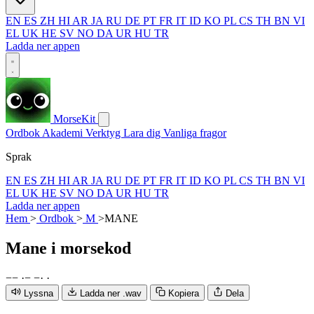
EN
ES
ZH
HI
AR
JA
RU
DE
PT
FR
IT
ID
KO
PL
CS
TH
BN
VI
EL
UK
HE
SV
NO
DA
UR
HU
TR
Ladda ner appen
MorseKit
Ordbok
Akademi
Verktyg
Lara dig
Vanliga fragor
Sprak
EN
ES
ZH
HI
AR
JA
RU
DE
PT
FR
IT
ID
KO
PL
CS
TH
BN
VI
EL
UK
HE
SV
NO
DA
UR
HU
TR
Ladda ner appen
Hem
>
Ordbok
>
M
>
MANE
Mane
i morsekod
−
−
·
−
−
·
·
Lyssna
Ladda ner .wav
Kopiera
Dela