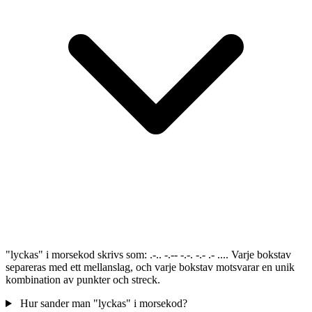
"lyckas" i morsekod skrivs som: .-.. -.-- -.-. -.- .- .... Varje bokstav
separeras med ett mellanslag, och varje bokstav motsvarar en unik
kombination av punkter och streck.
Hur sander man "lyckas" i morsekod?