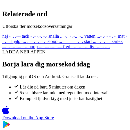
Relaterade ord
Utforska fler morsekodsoversattningar
nej
-. . .---
tack
- .- -.-. -.-
snalla
... -. .- .-.. .-..
vatten
...- .- - - . -.
mat
-
- .- -
hjalp
.... .--- .- .-.. .-
stopp
... - --- .--. .--.
start
... - .- .-. -
karlek
-.- .- .-. .-.. . -.
hopp
.... --- .--. .--.
fred
..-. .-. . -..
liv
.-.. .. ...-
LADDA NER APPEN
Borja lara dig morsekod idag
Tillganglig pa iOS och Android. Gratis att ladda ner.
Lär dig på bara 5 minuter om dagen
5x snabbare larande med repetition med intervall
Komplett ljudverktyg med justerbar hastighet
Download on the
App Store