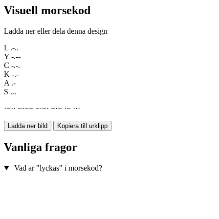
Visuell morsekod
Ladda ner eller dela denna design
L
.-..
Y
-.--
C
-.-.
K
-.-
A
.-
S
...
·
−
·
·
−
·
−
−
−
·
−
·
−
·
−
·
−
·
·
·
Ladda ner bild
Kopiera till urklipp
Vanliga fragor
Vad ar "lyckas" i morsekod?