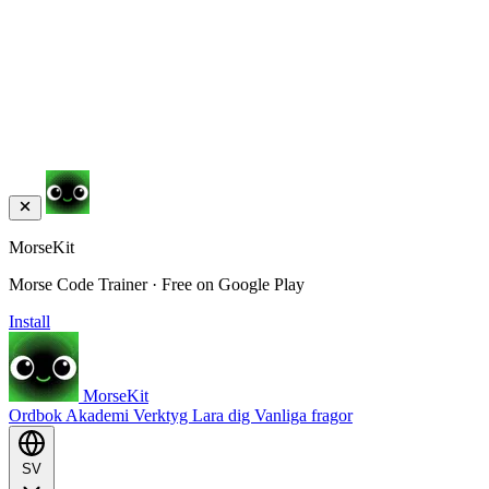
MorseKit
Morse Code Trainer · Free on Google Play
Install
MorseKit
Ordbok
Akademi
Verktyg
Lara dig
Vanliga fragor
SV