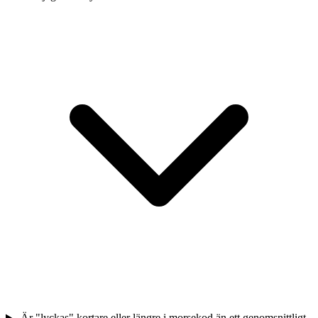
Är "lyckas" kortare eller längre i morsekod än ett genomsnittligt