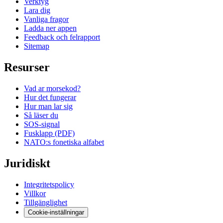
Verktyg
Lara dig
Vanliga fragor
Ladda ner appen
Feedback och felrapport
Sitemap
Resurser
Vad ar morsekod?
Hur det fungerar
Hur man lar sig
Så läser du
SOS-signal
Fusklapp (PDF)
NATO:s fonetiska alfabet
Juridiskt
Integritetspolicy
Villkor
Tillgänglighet
Cookie-inställningar