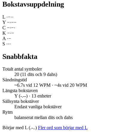
Bokstavsuppdelning
L
·
−
·
·
Y
−
·
−
−
C
−
·
−
·
K
−
·
−
A
·
−
S
·
·
·
Snabbfakta
Totalt antal symboler
20 (11 dits och 9 dahs)
Sändningstid
~6.7s vid 12 WPM · ~4s vid 20 WPM
Längsta bokstaven
Y (-.--) · 13 enheter
Sällsynta bokstäver
Endast vanliga bokstäver
Rytm
balanserat mellan dits och dahs
Börjar med L (.-..)
Fler ord som börjar med L