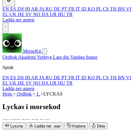
EN
ES
ZH
HI
AR
JA
RU
DE
PT
FR
IT
ID
KO
PL
CS
TH
BN
VI
EL
UK
HE
SV
NO
DA
UR
HU
TR
Ladda ner appen
MorseKit
Ordbok
Akademi
Verktyg
Lara dig
Vanliga fragor
Sprak
EN
ES
ZH
HI
AR
JA
RU
DE
PT
FR
IT
ID
KO
PL
CS
TH
BN
VI
EL
UK
HE
SV
NO
DA
UR
HU
TR
Ladda ner appen
Hem
>
Ordbok
>
L
>
LYCKAS
Lyckas
i morsekod
·
−
·
·
−
·
−
−
−
·
−
·
−
·
−
·
−
·
·
·
Lyssna
Ladda ner .wav
Kopiera
Dela