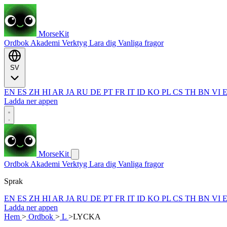
MorseKit
Ordbok
Akademi
Verktyg
Lara dig
Vanliga fragor
SV
EN
ES
ZH
HI
AR
JA
RU
DE
PT
FR
IT
ID
KO
PL
CS
TH
BN
VI
Ladda ner appen
MorseKit
Ordbok
Akademi
Verktyg
Lara dig
Vanliga fragor
Sprak
EN
ES
ZH
HI
AR
JA
RU
DE
PT
FR
IT
ID
KO
PL
CS
TH
BN
VI
Ladda ner appen
Hem
>
Ordbok
>
L
>
LYCKA