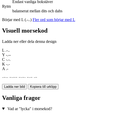
Endast vanliga bokstäver
Rytm
balanserat mellan dits och dahs
Börjar med L (.-..)
Fler ord som börjar med L
Visuell morsekod
Ladda ner eller dela denna design
L
.-..
Y
-.--
C
-.-.
K
-.-
A
.-
·
−
·
·
−
·
−
−
−
·
−
·
−
·
−
·
−
Ladda ner bild
Kopiera till urklipp
Vanliga fragor
Vad ar "lycka" i morsekod?