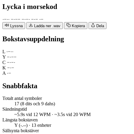
Lycka
i morsekod
·
−
·
·
−
·
−
−
−
·
−
·
−
·
−
·
−
Lyssna
Ladda ner .wav
Kopiera
Dela
Bokstavsuppdelning
L
·
−
·
·
Y
−
·
−
−
C
−
·
−
·
K
−
·
−
A
·
−
Snabbfakta
Totalt antal symboler
17 (8 dits och 9 dahs)
Sändningstid
~5.9s vid 12 WPM · ~3.5s vid 20 WPM
Längsta bokstaven
Y (-.--) · 13 enheter
Sällsynta bokstäver