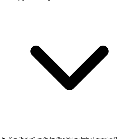
Kan "lordag" användas för nödsignalering i morsekod?