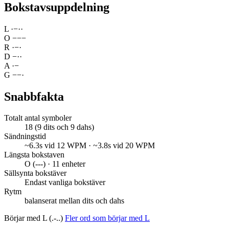
Bokstavsuppdelning
L
·
−
·
·
O
−
−
−
R
·
−
·
D
−
·
·
A
·
−
G
−
−
·
Snabbfakta
Totalt antal symboler
18 (9 dits och 9 dahs)
Sändningstid
~6.3s vid 12 WPM · ~3.8s vid 20 WPM
Längsta bokstaven
O (---) · 11 enheter
Sällsynta bokstäver
Endast vanliga bokstäver
Rytm
balanserat mellan dits och dahs
Börjar med L (.-..)
Fler ord som börjar med L