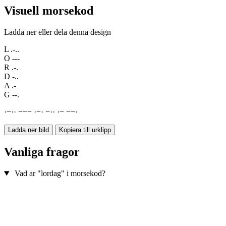
Visuell morsekod
Ladda ner eller dela denna design
L
.-..
O
---
R
.-.
D
-..
A
.-
G
--.
·
−
·
·
−
−
−
·
−
·
−
·
·
·
−
−
−
·
Ladda ner bild
Kopiera till urklipp
Vanliga fragor
Vad ar "lordag" i morsekod?