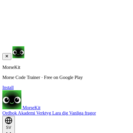
MorseKit
Morse Code Trainer · Free on Google Play
Install
MorseKit
Ordbok
Akademi
Verktyg
Lara dig
Vanliga fragor
SV