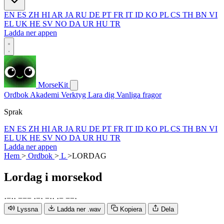
EN
ES
ZH
HI
AR
JA
RU
DE
PT
FR
IT
ID
KO
PL
CS
TH
BN
VI
EL
UK
HE
SV
NO
DA
UR
HU
TR
Ladda ner appen
MorseKit
Ordbok
Akademi
Verktyg
Lara dig
Vanliga fragor
Sprak
EN
ES
ZH
HI
AR
JA
RU
DE
PT
FR
IT
ID
KO
PL
CS
TH
BN
VI
EL
UK
HE
SV
NO
DA
UR
HU
TR
Ladda ner appen
Hem
>
Ordbok
>
L
>
LORDAG
Lordag
i morsekod
·
−
·
·
−
−
−
·
−
·
−
·
·
·
−
−
−
·
Lyssna
Ladda ner .wav
Kopiera
Dela