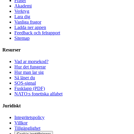
Fraser
Akademi
Verktyg
Lara dig
Vanliga fragor
Ladda ner appen
Feedback och felrapport
Sitemap
Resurser
Vad ar morsekod?
Hur det fungerar
Hur man lar sig
Så läser du
SOS-signal
Fusklapp (PDF)
NATO:s fonetiska alfabet
Juridiskt
Integritetspolicy
Villkor
Tillgänglighet