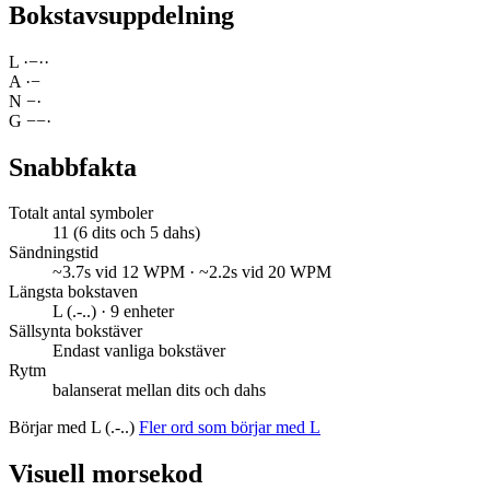
Bokstavsuppdelning
L
·
−
·
·
A
·
−
N
−
·
G
−
−
·
Snabbfakta
Totalt antal symboler
11 (6 dits och 5 dahs)
Sändningstid
~3.7s vid 12 WPM · ~2.2s vid 20 WPM
Längsta bokstaven
L (.-..) · 9 enheter
Sällsynta bokstäver
Endast vanliga bokstäver
Rytm
balanserat mellan dits och dahs
Börjar med L (.-..)
Fler ord som börjar med L
Visuell morsekod