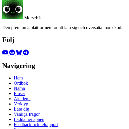
MorseKit
Den premiuma plattformen for att lara sig och oversatta morsekod.
Följ
Navigering
Hem
Ordbok
Namn
Fraser
Akademi
Verktyg
Lara dig
Vanliga fragor
Ladda ner appen
Feedback och felrapport