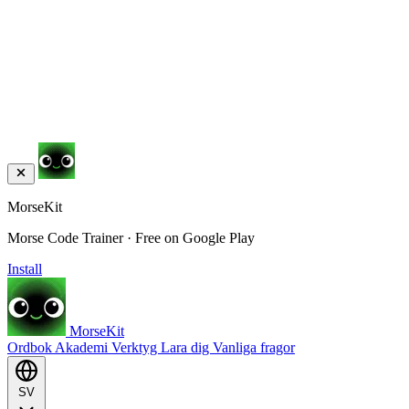
MorseKit
Morse Code Trainer · Free on Google Play
Install
MorseKit
Ordbok
Akademi
Verktyg
Lara dig
Vanliga fragor
SV