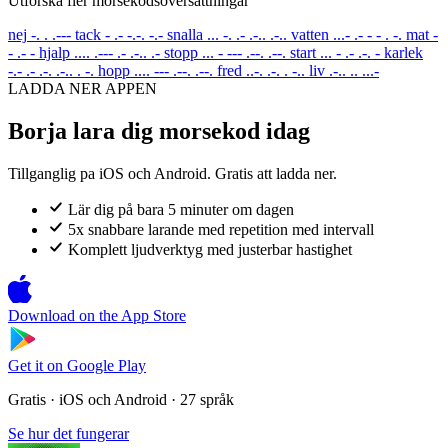
Utforska fler morsekodsoversattningar
nej
-. . .---
tack
- .- -.-. -.-
snalla
... -. .- .-.. .-..
vatten
...- .- - - . -.
mat
-
- .- -
hjalp
.... .--- .- .-.. .-
stopp
... - --- .--. .--.
start
... - .- .-. -
karlek
-.- .- .-. .-.. . -.
hopp
.... --- .--. .--.
fred
..-. .-. . -..
liv
.-.. .. ...-
LADDA NER APPEN
Borja lara dig morsekod idag
Tillganglig pa iOS och Android. Gratis att ladda ner.
Lär dig på bara 5 minuter om dagen
5x snabbare larande med repetition med intervall
Komplett ljudverktyg med justerbar hastighet
Download on the
App Store
Get it on
Google Play
Gratis · iOS och Android · 27 språk
Se hur det fungerar