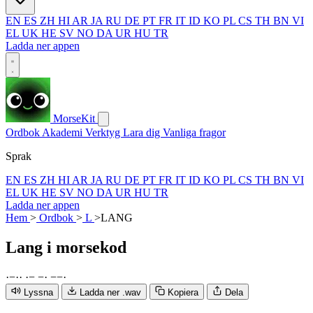
EN
ES
ZH
HI
AR
JA
RU
DE
PT
FR
IT
ID
KO
PL
CS
TH
BN
VI
EL
UK
HE
SV
NO
DA
UR
HU
TR
Ladda ner appen
MorseKit
Ordbok
Akademi
Verktyg
Lara dig
Vanliga fragor
Sprak
EN
ES
ZH
HI
AR
JA
RU
DE
PT
FR
IT
ID
KO
PL
CS
TH
BN
VI
EL
UK
HE
SV
NO
DA
UR
HU
TR
Ladda ner appen
Hem
>
Ordbok
>
L
>
LANG
Lang
i morsekod
·
−
·
·
·
−
−
·
−
−
·
Lyssna
Ladda ner .wav
Kopiera
Dela