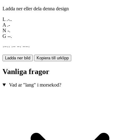
Ladda ner eller dela denna design
L
.-..
A
.-
N
-.
G
--.
·
−
·
·
·
−
−
·
−
−
·
Ladda ner bild
Kopiera till urklipp
Vanliga fragor
Vad ar "lang" i morsekod?