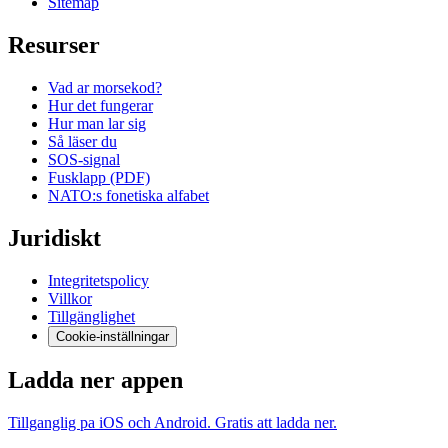
Sitemap
Resurser
Vad ar morsekod?
Hur det fungerar
Hur man lar sig
Så läser du
SOS-signal
Fusklapp (PDF)
NATO:s fonetiska alfabet
Juridiskt
Integritetspolicy
Villkor
Tillgänglighet
Cookie-inställningar
Ladda ner appen
Tillganglig pa iOS och Android. Gratis att ladda ner.