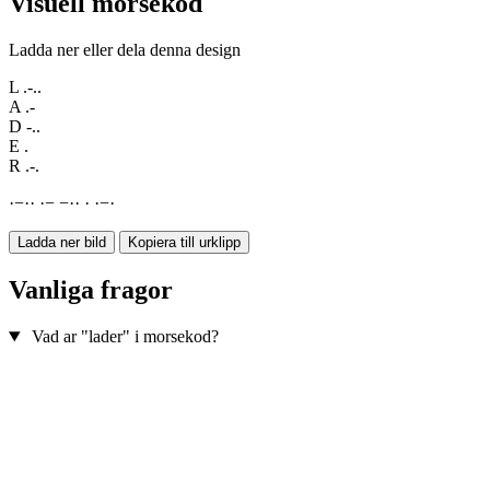
Visuell morsekod
Ladda ner eller dela denna design
L
.-..
A
.-
D
-..
E
.
R
.-.
·
−
·
·
·
−
−
·
·
·
·
−
·
Ladda ner bild
Kopiera till urklipp
Vanliga fragor
Vad ar "lader" i morsekod?