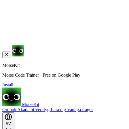
MorseKit
Morse Code Trainer · Free on Google Play
Install
MorseKit
Ordbok
Akademi
Verktyg
Lara dig
Vanliga fragor
SV