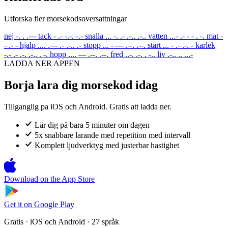
Utforska fler morsekodsoversattningar
nej
-. . .---
tack
- .- -.-. -.-
snalla
... -. .- .-.. .-..
vatten
...- .- - - . -.
mat
-
- .- -
hjalp
.... .--- .- .-.. .-
stopp
... - --- .--. .--.
start
... - .- .-. -
karlek
-.- .- .-. .-.. . -.
hopp
.... --- .--. .--.
fred
..-. .-. . -..
liv
.-.. .. ...-
LADDA NER APPEN
Borja lara dig morsekod idag
Tillganglig pa iOS och Android. Gratis att ladda ner.
Lär dig på bara 5 minuter om dagen
5x snabbare larande med repetition med intervall
Komplett ljudverktyg med justerbar hastighet
Download on the
App Store
Get it on
Google Play
Gratis · iOS och Android · 27 språk