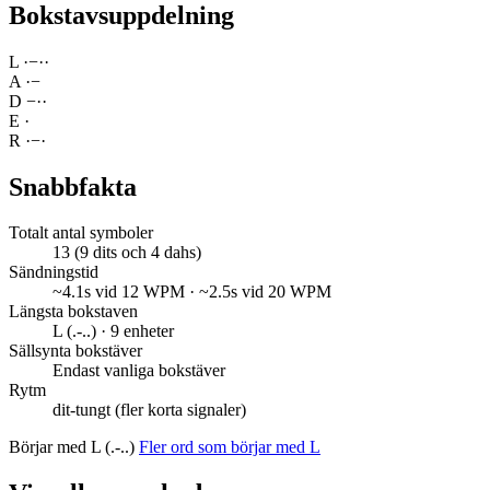
Bokstavsuppdelning
L
·
−
·
·
A
·
−
D
−
·
·
E
·
R
·
−
·
Snabbfakta
Totalt antal symboler
13 (9 dits och 4 dahs)
Sändningstid
~4.1s vid 12 WPM · ~2.5s vid 20 WPM
Längsta bokstaven
L (.-..) · 9 enheter
Sällsynta bokstäver
Endast vanliga bokstäver
Rytm
dit-tungt (fler korta signaler)
Börjar med L (.-..)
Fler ord som börjar med L