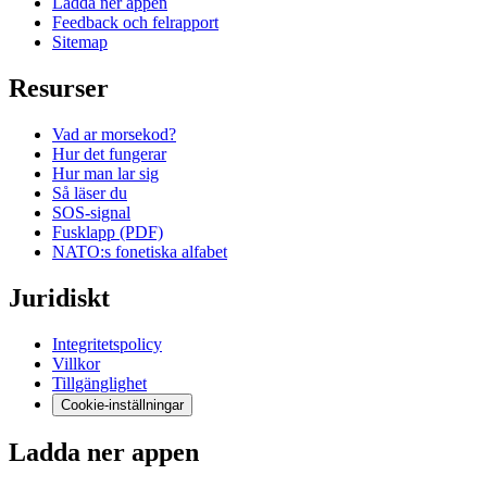
Ladda ner appen
Feedback och felrapport
Sitemap
Resurser
Vad ar morsekod?
Hur det fungerar
Hur man lar sig
Så läser du
SOS-signal
Fusklapp (PDF)
NATO:s fonetiska alfabet
Juridiskt
Integritetspolicy
Villkor
Tillgänglighet
Cookie-inställningar
Ladda ner appen