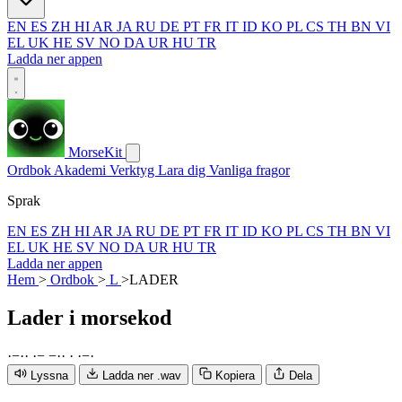
EN
ES
ZH
HI
AR
JA
RU
DE
PT
FR
IT
ID
KO
PL
CS
TH
BN
VI
EL
UK
HE
SV
NO
DA
UR
HU
TR
Ladda ner appen
MorseKit
Ordbok
Akademi
Verktyg
Lara dig
Vanliga fragor
Sprak
EN
ES
ZH
HI
AR
JA
RU
DE
PT
FR
IT
ID
KO
PL
CS
TH
BN
VI
EL
UK
HE
SV
NO
DA
UR
HU
TR
Ladda ner appen
Hem
>
Ordbok
>
L
>
LADER
Lader
i morsekod
·
−
·
·
·
−
−
·
·
·
·
−
·
Lyssna
Ladda ner .wav
Kopiera
Dela