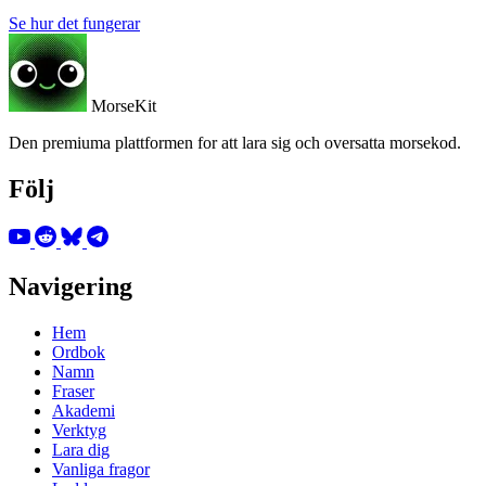
Se hur det fungerar
MorseKit
Den premiuma plattformen for att lara sig och oversatta morsekod.
Följ
Navigering
Hem
Ordbok
Namn
Fraser
Akademi
Verktyg
Lara dig
Vanliga fragor