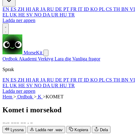
EN
ES
ZH
HI
AR
JA
RU
DE
PT
FR
IT
ID
KO
PL
CS
TH
BN
VI
EL
UK
HE
SV
NO
DA
UR
HU
TR
Ladda ner appen
MorseKit
Ordbok
Akademi
Verktyg
Lara dig
Vanliga fragor
Sprak
EN
ES
ZH
HI
AR
JA
RU
DE
PT
FR
IT
ID
KO
PL
CS
TH
BN
VI
EL
UK
HE
SV
NO
DA
UR
HU
TR
Ladda ner appen
Hem
>
Ordbok
>
K
>
KOMET
Komet
i morsekod
−
·
−
−
−
−
−
−
·
−
Lyssna
Ladda ner .wav
Kopiera
Dela