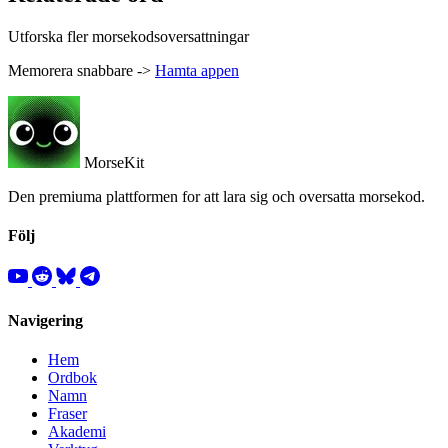
Utforska fler morsekodsoversattningar
Memorera snabbare ->
Hamta appen
MorseKit
Den premiuma plattformen for att lara sig och oversatta morsekod.
Följ
Navigering
Hem
Ordbok
Namn
Fraser
Akademi