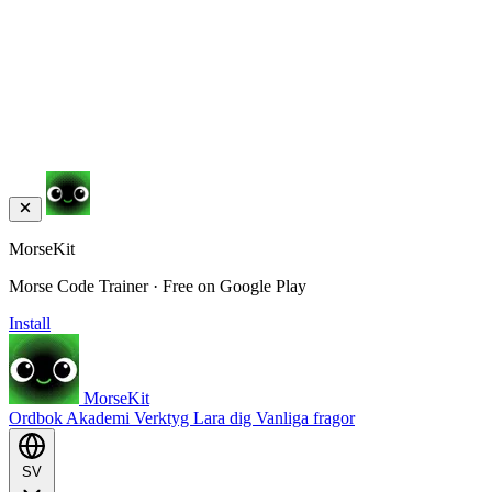
MorseKit
Morse Code Trainer · Free on Google Play
Install
MorseKit
Ordbok
Akademi
Verktyg
Lara dig
Vanliga fragor
SV