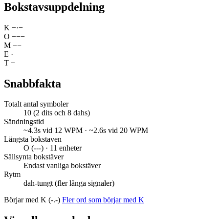
Bokstavsuppdelning
K
−
·
−
O
−
−
−
M
−
−
E
·
T
−
Snabbfakta
Totalt antal symboler
10 (2 dits och 8 dahs)
Sändningstid
~4.3s vid 12 WPM · ~2.6s vid 20 WPM
Längsta bokstaven
O (---) · 11 enheter
Sällsynta bokstäver
Endast vanliga bokstäver
Rytm
dah-tungt (fler långa signaler)
Börjar med K (-.-)
Fler ord som börjar med K