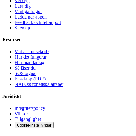
Verktyg
Lara dig
Vanliga fragor
Ladda ner appen
Feedback och felrapport
Sitemap
Resurser
Vad ar morsekod?
Hur det fungerar
Hur man lar sig
Så läser du
SOS-signal
Fusklapp (PDF)
NATO:s fonetiska alfabet
Juridiskt
Integritetspolicy
Villkor
Tillgänglighet
Cookie-inställningar