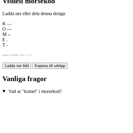
Visuell morsekod
Ladda ner eller dela denna design
K
-.-
O
---
M
--
E
.
T
-
−
·
−
−
−
−
−
−
·
−
Ladda ner bild
Kopiera till urklipp
Vanliga fragor
Vad ar "komet" i morsekod?