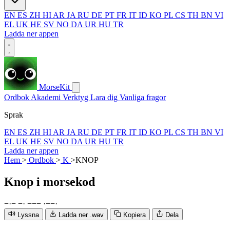
EN
ES
ZH
HI
AR
JA
RU
DE
PT
FR
IT
ID
KO
PL
CS
TH
BN
VI
EL
UK
HE
SV
NO
DA
UR
HU
TR
Ladda ner appen
MorseKit
Ordbok
Akademi
Verktyg
Lara dig
Vanliga fragor
Sprak
EN
ES
ZH
HI
AR
JA
RU
DE
PT
FR
IT
ID
KO
PL
CS
TH
BN
VI
EL
UK
HE
SV
NO
DA
UR
HU
TR
Ladda ner appen
Hem
>
Ordbok
>
K
>
KNOP
Knop
i morsekod
−
·
−
−
·
−
−
−
·
−
−
·
Lyssna
Ladda ner .wav
Kopiera
Dela