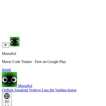
MorseKit
Morse Code Trainer · Free on Google Play
Install
MorseKit
Ordbok
Akademi
Verktyg
Lara dig
Vanliga fragor
SV