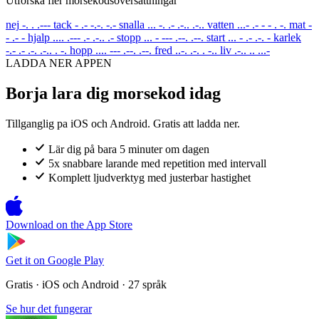
Utforska fler morsekodsoversattningar
nej
-. . .---
tack
- .- -.-. -.-
snalla
... -. .- .-.. .-..
vatten
...- .- - - . -.
mat
-
- .- -
hjalp
.... .--- .- .-.. .-
stopp
... - --- .--. .--.
start
... - .- .-. -
karlek
-.- .- .-. .-.. . -.
hopp
.... --- .--. .--.
fred
..-. .-. . -..
liv
.-.. .. ...-
LADDA NER APPEN
Borja lara dig morsekod idag
Tillganglig pa iOS och Android. Gratis att ladda ner.
Lär dig på bara 5 minuter om dagen
5x snabbare larande med repetition med intervall
Komplett ljudverktyg med justerbar hastighet
Download on the
App Store
Get it on
Google Play
Gratis · iOS och Android · 27 språk
Se hur det fungerar