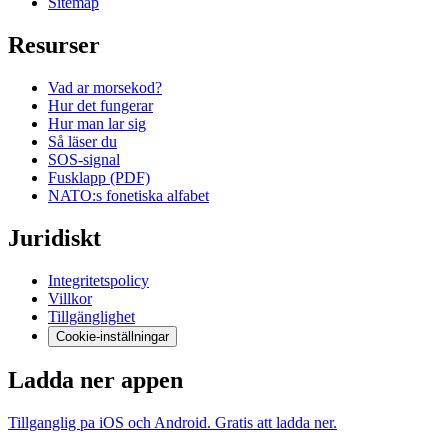
Sitemap
Resurser
Vad ar morsekod?
Hur det fungerar
Hur man lar sig
Så läser du
SOS-signal
Fusklapp (PDF)
NATO:s fonetiska alfabet
Juridiskt
Integritetspolicy
Villkor
Tillgänglighet
Cookie-inställningar
Ladda ner appen
Tillganglig pa iOS och Android. Gratis att ladda ner.