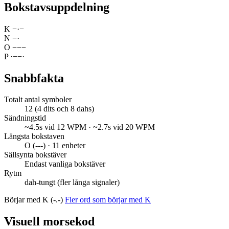
Bokstavsuppdelning
K
−
·
−
N
−
·
O
−
−
−
P
·
−
−
·
Snabbfakta
Totalt antal symboler
12 (4 dits och 8 dahs)
Sändningstid
~4.5s vid 12 WPM · ~2.7s vid 20 WPM
Längsta bokstaven
O (---) · 11 enheter
Sällsynta bokstäver
Endast vanliga bokstäver
Rytm
dah-tungt (fler långa signaler)
Börjar med K (-.-)
Fler ord som börjar med K
Visuell morsekod