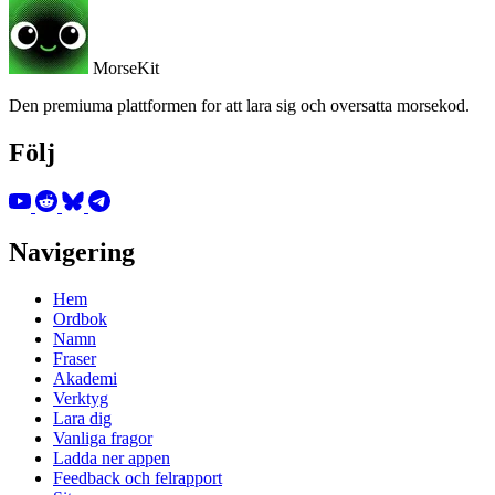
MorseKit
Den premiuma plattformen for att lara sig och oversatta morsekod.
Följ
Navigering
Hem
Ordbok
Namn
Fraser
Akademi
Verktyg
Lara dig
Vanliga fragor
Ladda ner appen
Feedback och felrapport