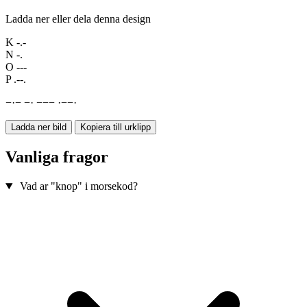
Ladda ner eller dela denna design
K
-.-
N
-.
O
---
P
.--.
−
·
−
−
·
−
−
−
·
−
−
·
Ladda ner bild
Kopiera till urklipp
Vanliga fragor
Vad ar "knop" i morsekod?