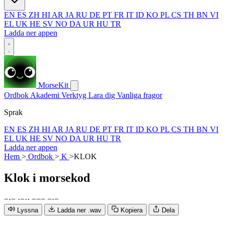
EN
ES
ZH
HI
AR
JA
RU
DE
PT
FR
IT
ID
KO
PL
CS
TH
BN
VI
EL
UK
HE
SV
NO
DA
UR
HU
TR
Ladda ner appen
MorseKit
Ordbok
Akademi
Verktyg
Lara dig
Vanliga fragor
Sprak
EN
ES
ZH
HI
AR
JA
RU
DE
PT
FR
IT
ID
KO
PL
CS
TH
BN
VI
EL
UK
HE
SV
NO
DA
UR
HU
TR
Ladda ner appen
Hem
>
Ordbok
>
K
>
KLOK
Klok
i morsekod
−
·
−
·
−
·
·
−
−
−
−
·
−
Lyssna
Ladda ner .wav
Kopiera
Dela