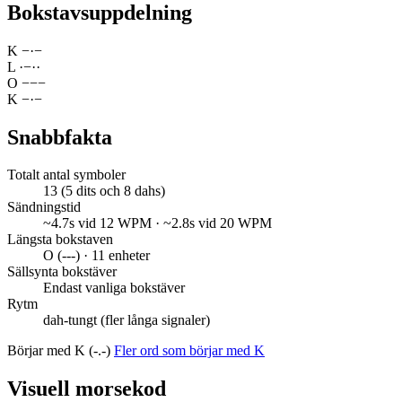
Bokstavsuppdelning
K
−
·
−
L
·
−
·
·
O
−
−
−
K
−
·
−
Snabbfakta
Totalt antal symboler
13 (5 dits och 8 dahs)
Sändningstid
~4.7s vid 12 WPM · ~2.8s vid 20 WPM
Längsta bokstaven
O (---) · 11 enheter
Sällsynta bokstäver
Endast vanliga bokstäver
Rytm
dah-tungt (fler långa signaler)
Börjar med K (-.-)
Fler ord som börjar med K
Visuell morsekod