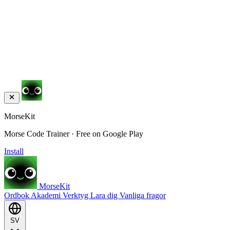
MorseKit
Morse Code Trainer · Free on Google Play
Install
MorseKit
Ordbok
Akademi
Verktyg
Lara dig
Vanliga fragor
SV