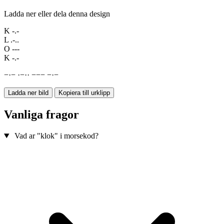
Ladda ner eller dela denna design
K
-.-
L
.-..
O
---
K
-.-
−
·
−
·
−
·
·
−
−
−
−
·
−
Ladda ner bild
Kopiera till urklipp
Vanliga fragor
Vad ar "klok" i morsekod?