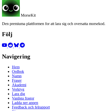
MorseKit
Den premiuma plattformen for att lara sig och oversatta morsekod.
Följ
Navigering
Hem
Ordbok
Namn
Fraser
Akademi
Verktyg
Lara dig
Vanliga fragor
Ladda ner appen
Feedback och felrapport