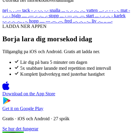
Utforska fler morsekodsoversattningar
nej
-. . .---
tack
- .- -.-. -.-
snalla
... -. .- .-.. .-..
vatten
...- .- - - . -.
mat
-
- .- -
hjalp
.... .--- .- .-.. .-
stopp
... - --- .--. .--.
start
... - .- .-. -
karlek
-.- .- .-. .-.. . -.
hopp
.... --- .--. .--.
fred
..-. .-. . -..
liv
.-.. .. ...-
LADDA NER APPEN
Borja lara dig morsekod idag
Tillganglig pa iOS och Android. Gratis att ladda ner.
Lär dig på bara 5 minuter om dagen
5x snabbare larande med repetition med intervall
Komplett ljudverktyg med justerbar hastighet
Download on the
App Store
Get it on
Google Play
Gratis · iOS och Android · 27 språk
Se hur det fungerar