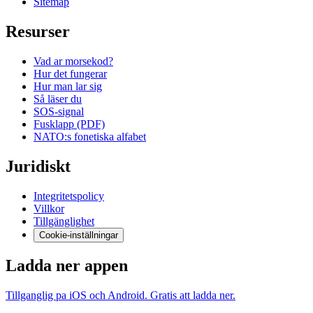
Sitemap
Resurser
Vad ar morsekod?
Hur det fungerar
Hur man lar sig
Så läser du
SOS-signal
Fusklapp (PDF)
NATO:s fonetiska alfabet
Juridiskt
Integritetspolicy
Villkor
Tillgänglighet
Cookie-inställningar
Ladda ner appen
Tillganglig pa iOS och Android. Gratis att ladda ner.