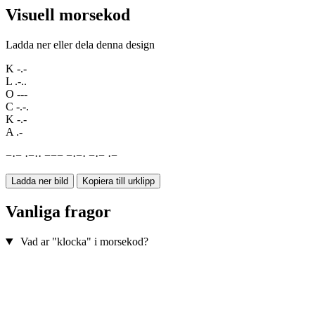
Visuell morsekod
Ladda ner eller dela denna design
K
-.-
L
.-..
O
---
C
-.-.
K
-.-
A
.-
−
·
−
·
−
·
·
−
−
−
−
·
−
·
−
·
−
·
−
Ladda ner bild
Kopiera till urklipp
Vanliga fragor
Vad ar "klocka" i morsekod?