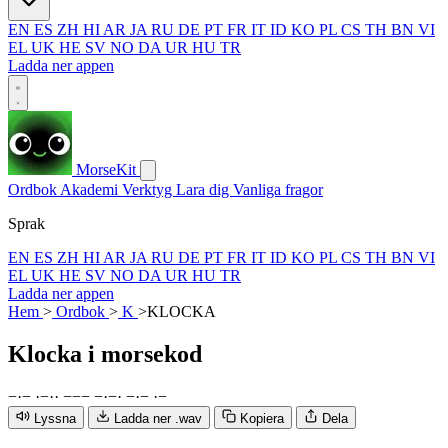
EN
ES
ZH
HI
AR
JA
RU
DE
PT
FR
IT
ID
KO
PL
CS
TH
BN
VI
EL
UK
HE
SV
NO
DA
UR
HU
TR
Ladda ner appen
MorseKit
Ordbok
Akademi
Verktyg
Lara dig
Vanliga fragor
Sprak
EN
ES
ZH
HI
AR
JA
RU
DE
PT
FR
IT
ID
KO
PL
CS
TH
BN
VI
EL
UK
HE
SV
NO
DA
UR
HU
TR
Ladda ner appen
Hem
>
Ordbok
>
K
>
KLOCKA
Klocka
i morsekod
−
·
−
·
−
·
·
−
−
−
−
·
−
·
−
·
−
·
−
Lyssna
Ladda ner .wav
Kopiera
Dela