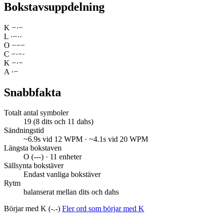
Bokstavsuppdelning
K
−
·
−
L
·
−
·
·
O
−
−
−
C
−
·
−
·
K
−
·
−
A
·
−
Snabbfakta
Totalt antal symboler
19 (8 dits och 11 dahs)
Sändningstid
~6.9s vid 12 WPM · ~4.1s vid 20 WPM
Längsta bokstaven
O (---) · 11 enheter
Sällsynta bokstäver
Endast vanliga bokstäver
Rytm
balanserat mellan dits och dahs
Börjar med K (-.-)
Fler ord som börjar med K