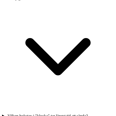
Vilken bokstav i "klocka" tar längst tid att sända?