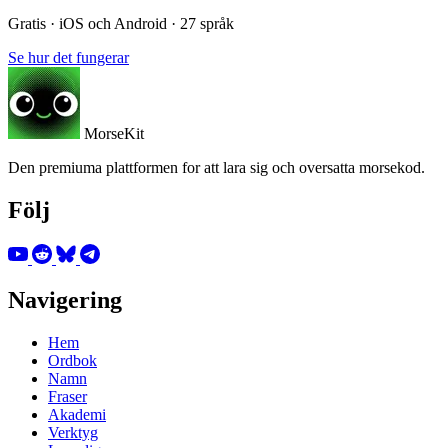
Gratis · iOS och Android · 27 språk
Se hur det fungerar
MorseKit
Den premiuma plattformen for att lara sig och oversatta morsekod.
Följ
Navigering
Hem
Ordbok
Namn
Fraser
Akademi
Verktyg