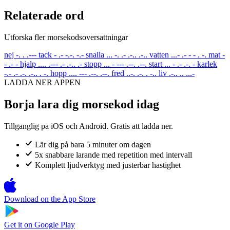
Relaterade ord
Utforska fler morsekodsoversattningar
nej
-. . .---
tack
- .- -.-. -.-
snalla
... -. .- .-.. .-..
vatten
...- .- - - . -.
mat
-
- .- -
hjalp
.... .--- .- .-.. .-
stopp
... - --- .--. .--.
start
... - .- .-. -
karlek
-.- .- .-. .-.. . -.
hopp
.... --- .--. .--.
fred
..-. .-. . -..
liv
.-.. .. ...-
LADDA NER APPEN
Borja lara dig morsekod idag
Tillganglig pa iOS och Android. Gratis att ladda ner.
Lär dig på bara 5 minuter om dagen
5x snabbare larande med repetition med intervall
Komplett ljudverktyg med justerbar hastighet
Download on the
App Store
Get it on
Google Play