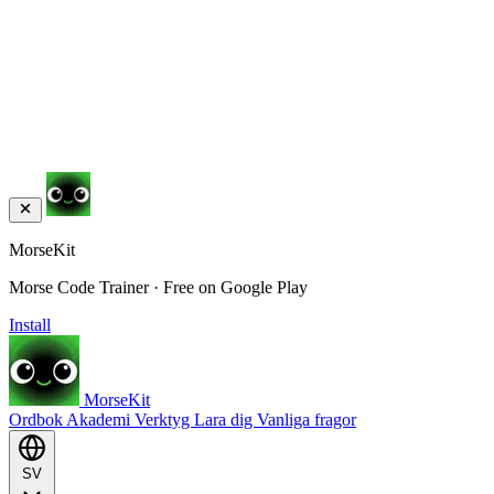
MorseKit
Morse Code Trainer · Free on Google Play
Install
MorseKit
Ordbok
Akademi
Verktyg
Lara dig
Vanliga fragor
SV