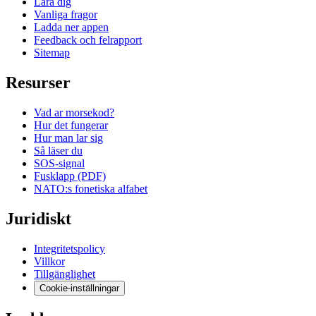
Lara dig
Vanliga fragor
Ladda ner appen
Feedback och felrapport
Sitemap
Resurser
Vad ar morsekod?
Hur det fungerar
Hur man lar sig
Så läser du
SOS-signal
Fusklapp (PDF)
NATO:s fonetiska alfabet
Juridiskt
Integritetspolicy
Villkor
Tillgänglighet
Cookie-inställningar