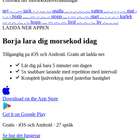
Utforska fler morsekodsoversattningar
nej
-. . .---
tack
- .- -.-. -.-
snalla
... -. .- .-.. .-..
vatten
...- .- - - . -.
mat
-
- .- -
hjalp
.... .--- .- .-.. .-
stopp
... - --- .--. .--.
start
... - .- .-. -
karlek
-.- .- .-. .-.. . -.
hopp
.... --- .--. .--.
fred
..-. .-. . -..
liv
.-.. .. ...-
LADDA NER APPEN
Borja lara dig morsekod idag
Tillganglig pa iOS och Android. Gratis att ladda ner.
Lär dig på bara 5 minuter om dagen
5x snabbare larande med repetition med intervall
Komplett ljudverktyg med justerbar hastighet
Download on the
App Store
Get it on
Google Play
Gratis · iOS och Android · 27 språk
Se hur det fungerar