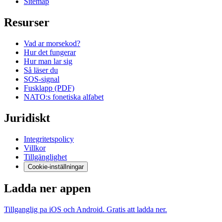
Sitemap
Resurser
Vad ar morsekod?
Hur det fungerar
Hur man lar sig
Så läser du
SOS-signal
Fusklapp (PDF)
NATO:s fonetiska alfabet
Juridiskt
Integritetspolicy
Villkor
Tillgänglighet
Cookie-inställningar
Ladda ner appen
Tillganglig pa iOS och Android. Gratis att ladda ner.