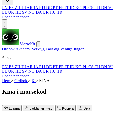
EN
ES
ZH
HI
AR
JA
RU
DE
PT
FR
IT
ID
KO
PL
CS
TH
BN
VI
EL
UK
HE
SV
NO
DA
UR
HU
TR
Ladda ner appen
MorseKit
Ordbok
Akademi
Verktyg
Lara dig
Vanliga fragor
Sprak
EN
ES
ZH
HI
AR
JA
RU
DE
PT
FR
IT
ID
KO
PL
CS
TH
BN
VI
EL
UK
HE
SV
NO
DA
UR
HU
TR
Ladda ner appen
Hem
>
Ordbok
>
K
>
KINA
Kina
i morsekod
−
·
−
·
·
−
·
·
−
Lyssna
Ladda ner .wav
Kopiera
Dela