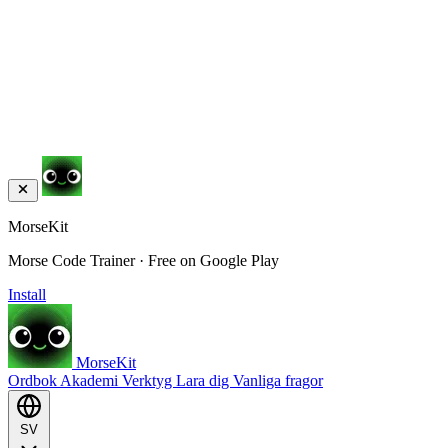
MorseKit
Morse Code Trainer · Free on Google Play
Install
MorseKit
Ordbok
Akademi
Verktyg
Lara dig
Vanliga fragor
SV