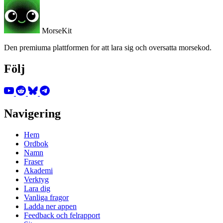
MorseKit
Den premiuma plattformen for att lara sig och oversatta morsekod.
Följ
Navigering
Hem
Ordbok
Namn
Fraser
Akademi
Verktyg
Lara dig
Vanliga fragor
Ladda ner appen
Feedback och felrapport