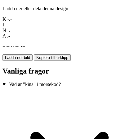
Ladda ner eller dela denna design
K
-.-
I
..
N
-.
A
.-
−
·
−
·
·
−
·
·
−
Ladda ner bild
Kopiera till urklipp
Vanliga fragor
Vad ar "kina" i morsekod?