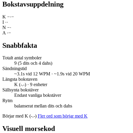
Bokstavsuppdelning
K
−
·
−
I
·
·
N
−
·
A
·
−
Snabbfakta
Totalt antal symboler
9 (5 dits och 4 dahs)
Sändningstid
~3.1s vid 12 WPM · ~1.9s vid 20 WPM
Längsta bokstaven
K (-.-) · 9 enheter
Sällsynta bokstäver
Endast vanliga bokstäver
Rytm
balanserat mellan dits och dahs
Börjar med K (-.-)
Fler ord som börjar med K
Visuell morsekod