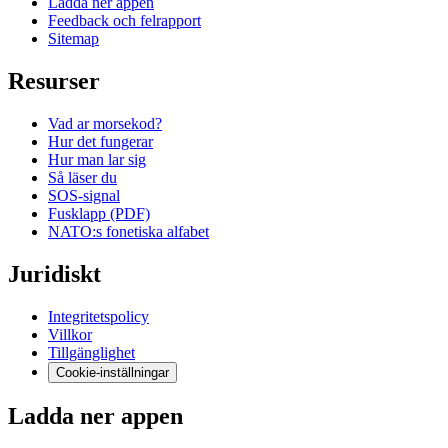
Ladda ner appen
Feedback och felrapport
Sitemap
Resurser
Vad ar morsekod?
Hur det fungerar
Hur man lar sig
Så läser du
SOS-signal
Fusklapp (PDF)
NATO:s fonetiska alfabet
Juridiskt
Integritetspolicy
Villkor
Tillgänglighet
Cookie-inställningar
Ladda ner appen