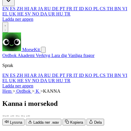
EN
ES
ZH
HI
AR
JA
RU
DE
PT
FR
IT
ID
KO
PL
CS
TH
BN
VI
EL
UK
HE
SV
NO
DA
UR
HU
TR
Ladda ner appen
MorseKit
Ordbok
Akademi
Verktyg
Lara dig
Vanliga fragor
Sprak
EN
ES
ZH
HI
AR
JA
RU
DE
PT
FR
IT
ID
KO
PL
CS
TH
BN
VI
EL
UK
HE
SV
NO
DA
UR
HU
TR
Ladda ner appen
Hem
>
Ordbok
>
K
>
KANNA
Kanna
i morsekod
−
·
−
·
−
−
·
−
·
·
−
Lyssna
Ladda ner .wav
Kopiera
Dela