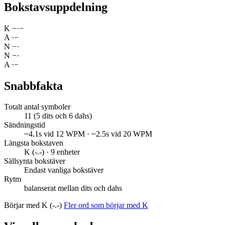
Bokstavsuppdelning
K
−
·
−
A
·
−
N
−
·
N
−
·
A
·
−
Snabbfakta
Totalt antal symboler
11 (5 dits och 6 dahs)
Sändningstid
~4.1s vid 12 WPM · ~2.5s vid 20 WPM
Längsta bokstaven
K (-.-) · 9 enheter
Sällsynta bokstäver
Endast vanliga bokstäver
Rytm
balanserat mellan dits och dahs
Börjar med K (-.-)
Fler ord som börjar med K