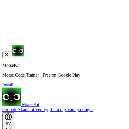
MorseKit
Morse Code Trainer · Free on Google Play
Install
MorseKit
Ordbok
Akademi
Verktyg
Lara dig
Vanliga fragor
SV