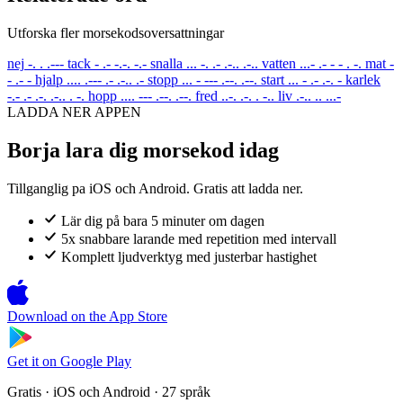
Utforska fler morsekodsoversattningar
nej
-. . .---
tack
- .- -.-. -.-
snalla
... -. .- .-.. .-..
vatten
...- .- - - . -.
mat
-
- .- -
hjalp
.... .--- .- .-.. .-
stopp
... - --- .--. .--.
start
... - .- .-. -
karlek
-.- .- .-. .-.. . -.
hopp
.... --- .--. .--.
fred
..-. .-. . -..
liv
.-.. .. ...-
LADDA NER APPEN
Borja lara dig morsekod idag
Tillganglig pa iOS och Android. Gratis att ladda ner.
Lär dig på bara 5 minuter om dagen
5x snabbare larande med repetition med intervall
Komplett ljudverktyg med justerbar hastighet
Download on the
App Store
Get it on
Google Play
Gratis · iOS och Android · 27 språk