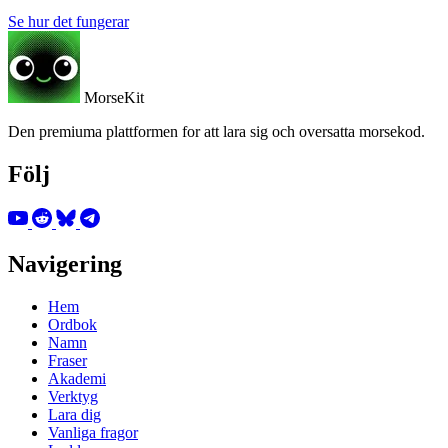
Se hur det fungerar
MorseKit
Den premiuma plattformen for att lara sig och oversatta morsekod.
Följ
Navigering
Hem
Ordbok
Namn
Fraser
Akademi
Verktyg
Lara dig
Vanliga fragor