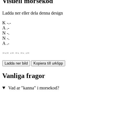
Visuell morsekod
Ladda ner eller dela denna design
K
-.-
A
.-
N
-.
N
-.
A
.-
−
·
−
·
−
−
·
−
·
·
−
Ladda ner bild
Kopiera till urklipp
Vanliga fragor
Vad ar "kanna" i morsekod?