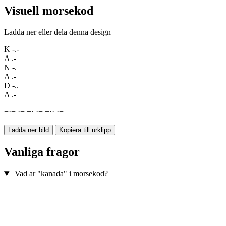
Visuell morsekod
Ladda ner eller dela denna design
K
-.-
A
.-
N
-.
A
.-
D
-..
A
.-
−
·
−
·
−
−
·
·
−
−
·
·
·
−
Ladda ner bild
Kopiera till urklipp
Vanliga fragor
Vad ar "kanada" i morsekod?