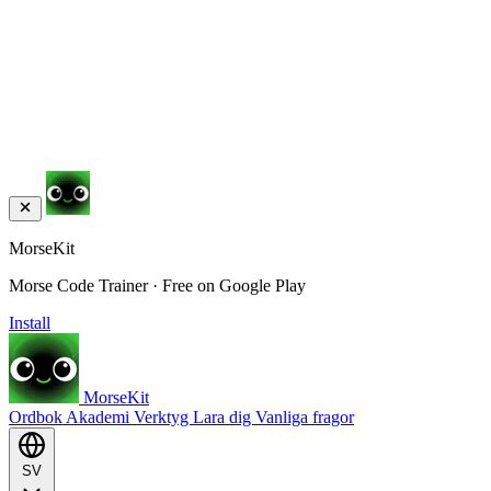
MorseKit
Morse Code Trainer · Free on Google Play
Install
MorseKit
Ordbok
Akademi
Verktyg
Lara dig
Vanliga fragor
SV