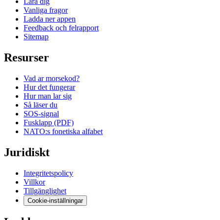
Lara dig
Vanliga fragor
Ladda ner appen
Feedback och felrapport
Sitemap
Resurser
Vad ar morsekod?
Hur det fungerar
Hur man lar sig
Så läser du
SOS-signal
Fusklapp (PDF)
NATO:s fonetiska alfabet
Juridiskt
Integritetspolicy
Villkor
Tillgänglighet
Cookie-inställningar