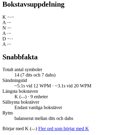
Bokstavsuppdelning
K
−
·
−
A
·
−
N
−
·
A
·
−
D
−
·
·
A
·
−
Snabbfakta
Totalt antal symboler
14 (7 dits och 7 dahs)
Sändningstid
~5.1s vid 12 WPM · ~3.1s vid 20 WPM
Längsta bokstaven
K (-.-) · 9 enheter
Sällsynta bokstäver
Endast vanliga bokstäver
Rytm
balanserat mellan dits och dahs
Börjar med K (-.-)
Fler ord som börjar med K