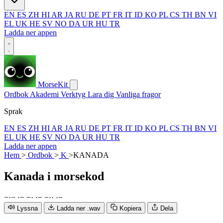
EN
ES
ZH
HI
AR
JA
RU
DE
PT
FR
IT
ID
KO
PL
CS
TH
BN
VI
EL
UK
HE
SV
NO
DA
UR
HU
TR
Ladda ner appen
MorseKit
Ordbok
Akademi
Verktyg
Lara dig
Vanliga fragor
Sprak
EN
ES
ZH
HI
AR
JA
RU
DE
PT
FR
IT
ID
KO
PL
CS
TH
BN
VI
EL
UK
HE
SV
NO
DA
UR
HU
TR
Ladda ner appen
Hem
>
Ordbok
>
K
>
KANADA
Kanada
i morsekod
−
·
−
·
−
−
·
·
−
−
·
·
·
−
Lyssna
Ladda ner .wav
Kopiera
Dela