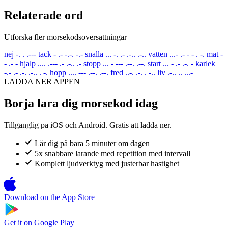
Relaterade ord
Utforska fler morsekodsoversattningar
nej
-. . .---
tack
- .- -.-. -.-
snalla
... -. .- .-.. .-..
vatten
...- .- - - . -.
mat
-
- .- -
hjalp
.... .--- .- .-.. .-
stopp
... - --- .--. .--.
start
... - .- .-. -
karlek
-.- .- .-. .-.. . -.
hopp
.... --- .--. .--.
fred
..-. .-. . -..
liv
.-.. .. ...-
LADDA NER APPEN
Borja lara dig morsekod idag
Tillganglig pa iOS och Android. Gratis att ladda ner.
Lär dig på bara 5 minuter om dagen
5x snabbare larande med repetition med intervall
Komplett ljudverktyg med justerbar hastighet
Download on the
App Store
Get it on
Google Play