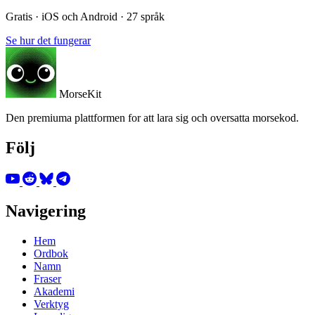
Gratis · iOS och Android · 27 språk
Se hur det fungerar
MorseKit
Den premiuma plattformen for att lara sig och oversatta morsekod.
Följ
Navigering
Hem
Ordbok
Namn
Fraser
Akademi
Verktyg