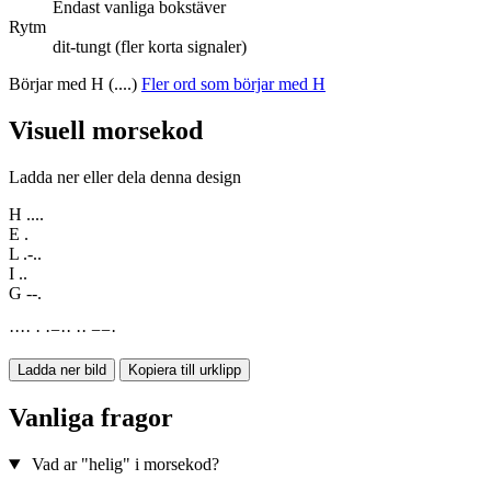
Endast vanliga bokstäver
Rytm
dit-tungt (fler korta signaler)
Börjar med H (....)
Fler ord som börjar med H
Visuell morsekod
Ladda ner eller dela denna design
H
....
E
.
L
.-..
I
..
G
--.
·
·
·
·
·
·
−
·
·
·
·
−
−
·
Ladda ner bild
Kopiera till urklipp
Vanliga fragor
Vad ar "helig" i morsekod?