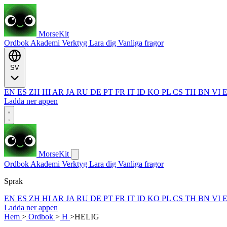
MorseKit
Ordbok
Akademi
Verktyg
Lara dig
Vanliga fragor
SV
EN
ES
ZH
HI
AR
JA
RU
DE
PT
FR
IT
ID
KO
PL
CS
TH
BN
VI
Ladda ner appen
MorseKit
Ordbok
Akademi
Verktyg
Lara dig
Vanliga fragor
Sprak
EN
ES
ZH
HI
AR
JA
RU
DE
PT
FR
IT
ID
KO
PL
CS
TH
BN
VI
Ladda ner appen
Hem
>
Ordbok
>
H
>
HELIG