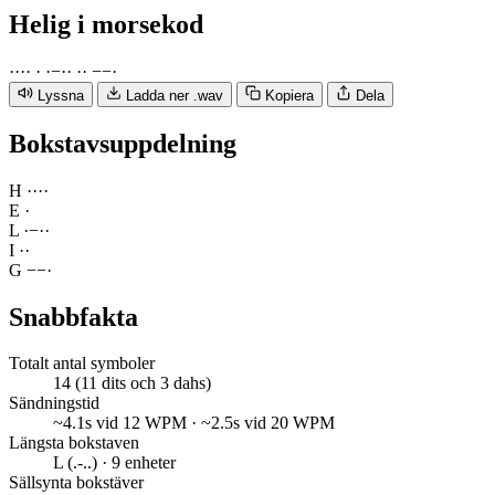
Helig
i morsekod
·
·
·
·
·
·
−
·
·
·
·
−
−
·
Lyssna
Ladda ner .wav
Kopiera
Dela
Bokstavsuppdelning
H
·
·
·
·
E
·
L
·
−
·
·
I
·
·
G
−
−
·
Snabbfakta
Totalt antal symboler
14 (11 dits och 3 dahs)
Sändningstid
~4.1s vid 12 WPM · ~2.5s vid 20 WPM
Längsta bokstaven
L (.-..) · 9 enheter
Sällsynta bokstäver