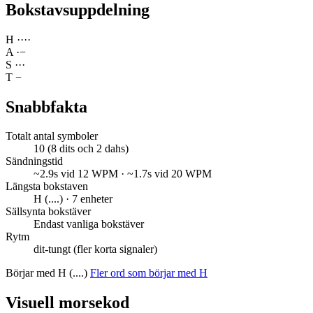
Bokstavsuppdelning
H
·
·
·
·
A
·
−
S
·
·
·
T
−
Snabbfakta
Totalt antal symboler
10 (8 dits och 2 dahs)
Sändningstid
~2.9s vid 12 WPM · ~1.7s vid 20 WPM
Längsta bokstaven
H (....) · 7 enheter
Sällsynta bokstäver
Endast vanliga bokstäver
Rytm
dit-tungt (fler korta signaler)
Börjar med H (....)
Fler ord som börjar med H
Visuell morsekod