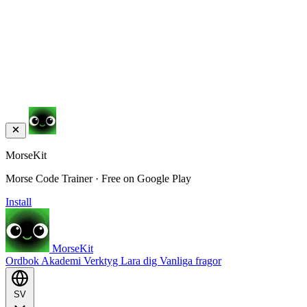
MorseKit
Morse Code Trainer · Free on Google Play
Install
MorseKit
Ordbok
Akademi
Verktyg
Lara dig
Vanliga fragor
SV