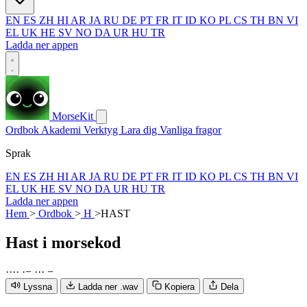
EN
ES
ZH
HI
AR
JA
RU
DE
PT
FR
IT
ID
KO
PL
CS
TH
BN
VI
EL
UK
HE
SV
NO
DA
UR
HU
TR
Ladda ner appen
MorseKit
Ordbok
Akademi
Verktyg
Lara dig
Vanliga fragor
Sprak
EN
ES
ZH
HI
AR
JA
RU
DE
PT
FR
IT
ID
KO
PL
CS
TH
BN
VI
EL
UK
HE
SV
NO
DA
UR
HU
TR
Ladda ner appen
Hem
>
Ordbok
>
H
>
HAST
Hast
i morsekod
·
·
·
·
·
−
·
·
·
−
Lyssna
Ladda ner .wav
Kopiera
Dela