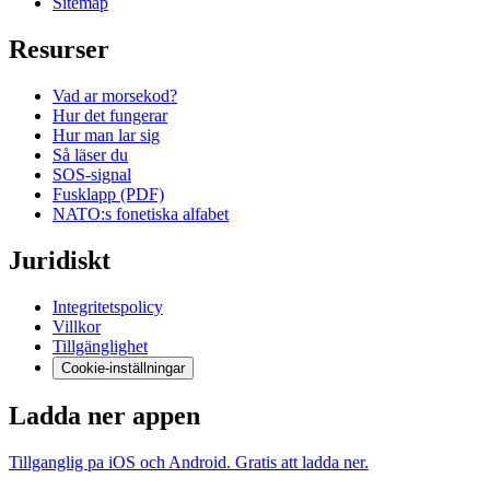
Sitemap
Resurser
Vad ar morsekod?
Hur det fungerar
Hur man lar sig
Så läser du
SOS-signal
Fusklapp (PDF)
NATO:s fonetiska alfabet
Juridiskt
Integritetspolicy
Villkor
Tillgänglighet
Cookie-inställningar
Ladda ner appen
Tillganglig pa iOS och Android. Gratis att ladda ner.