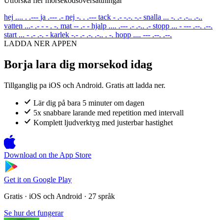
Utforska fler morsekodsoversattningar
hej
.... . .---
ja
.--- .-
nej
-. . .---
tack
- .- -.-. -.-
snalla
... -. .- .-.. .-..
vatten
...- .- - - . -.
mat
-- .- -
hjalp
.... .--- .- .-.. .-
stopp
... - --- .--. .--.
start
... - .- .-. -
karlek
-.- .- .-. .-.. . -.
hopp
.... --- .--. .--.
LADDA NER APPEN
Borja lara dig morsekod idag
Tillganglig pa iOS och Android. Gratis att ladda ner.
Lär dig på bara 5 minuter om dagen
5x snabbare larande med repetition med intervall
Komplett ljudverktyg med justerbar hastighet
Download on the
App Store
Get it on
Google Play
Gratis · iOS och Android · 27 språk
Se hur det fungerar