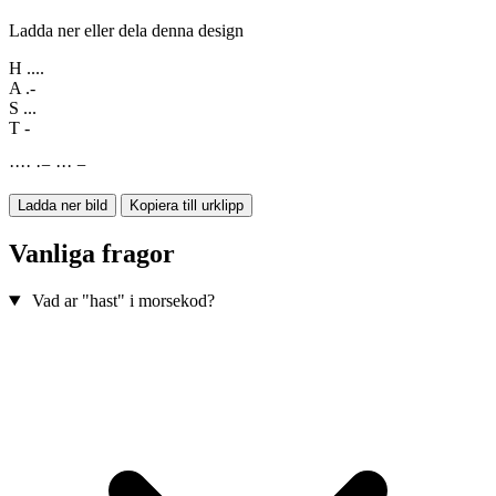
Ladda ner eller dela denna design
H
....
A
.-
S
...
T
-
·
·
·
·
·
−
·
·
·
−
Ladda ner bild
Kopiera till urklipp
Vanliga fragor
Vad ar "hast" i morsekod?