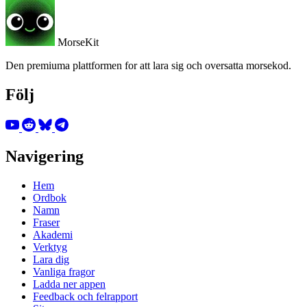
MorseKit
Den premiuma plattformen for att lara sig och oversatta morsekod.
Följ
Navigering
Hem
Ordbok
Namn
Fraser
Akademi
Verktyg
Lara dig
Vanliga fragor
Ladda ner appen
Feedback och felrapport