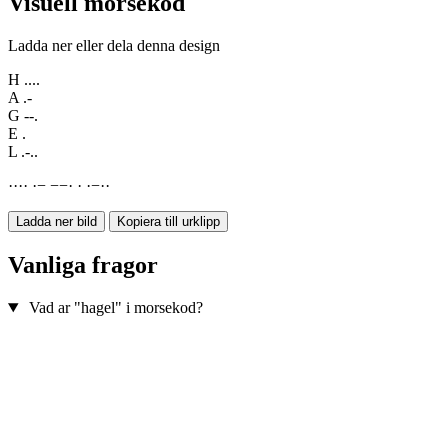
Visuell morsekod
Ladda ner eller dela denna design
H
....
A
.-
G
--.
E
.
L
.-..
·
·
·
·
·
−
−
−
·
·
·
−
·
·
Ladda ner bild
Kopiera till urklipp
Vanliga fragor
Vad ar "hagel" i morsekod?