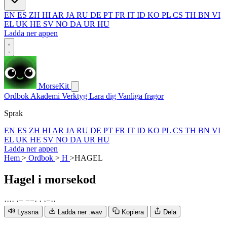
EN
ES
ZH
HI
AR
JA
RU
DE
PT
FR
IT
ID
KO
PL
CS
TH
BN
VI
EL
UK
HE
SV
NO
DA
UR
HU
Ladda ner appen
MorseKit
Ordbok
Akademi
Verktyg
Lara dig
Vanliga fragor
Sprak
EN
ES
ZH
HI
AR
JA
RU
DE
PT
FR
IT
ID
KO
PL
CS
TH
BN
VI
EL
UK
HE
SV
NO
DA
UR
HU
Ladda ner appen
Hem
>
Ordbok
>
H
>
HAGEL
Hagel
i morsekod
·
·
·
·
·
−
−
−
·
·
·
−
·
·
Lyssna
Ladda ner .wav
Kopiera
Dela