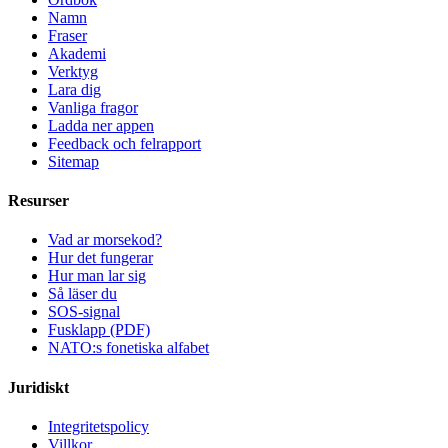
Namn
Fraser
Akademi
Verktyg
Lara dig
Vanliga fragor
Ladda ner appen
Feedback och felrapport
Sitemap
Resurser
Vad ar morsekod?
Hur det fungerar
Hur man lar sig
Så läser du
SOS-signal
Fusklapp (PDF)
NATO:s fonetiska alfabet
Juridiskt
Integritetspolicy
Villkor