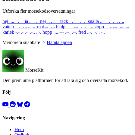
Utforska fler morsekodsoversattningar
hej
.... . .---
ja
.--- .-
nej
-. . .---
tack
- .- -.-. -.-
snalla
... -. .- .-.. .-..
vatten
...- .- - - . -.
mat
-- .- -
hjalp
.... .--- .- .-.. .-
stopp
... - --- .--. .--.
karlek
-.- .- .-. .-.. . -.
hopp
.... --- .--. .--.
fred
..-. .-. . -..
Memorera snabbare ->
Hamta appen
MorseKit
Den premiuma plattformen for att lara sig och oversatta morsekod.
Följ
Navigering
Hem
Ordbok