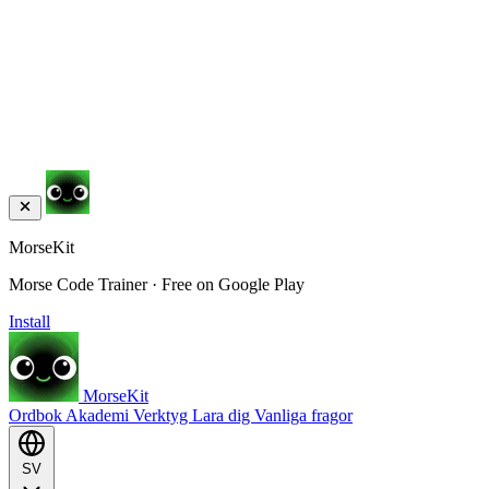
MorseKit
Morse Code Trainer · Free on Google Play
Install
MorseKit
Ordbok
Akademi
Verktyg
Lara dig
Vanliga fragor
SV