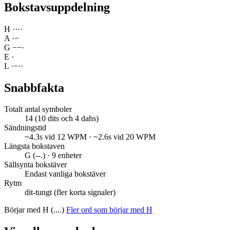
Bokstavsuppdelning
H
·
·
·
·
A
·
−
G
−
−
·
E
·
L
·
−
·
·
Snabbfakta
Totalt antal symboler
14 (10 dits och 4 dahs)
Sändningstid
~4.3s vid 12 WPM · ~2.6s vid 20 WPM
Längsta bokstaven
G (--.) · 9 enheter
Sällsynta bokstäver
Endast vanliga bokstäver
Rytm
dit-tungt (fler korta signaler)
Börjar med H (....)
Fler ord som börjar med H